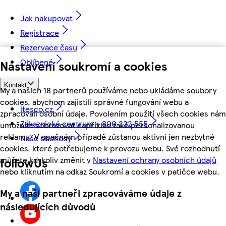
Jak nakupovat
Registrace
Rezervace času
Oblíbené
Nastavení soukromí a cookies
Kontakt
My a našich 18 partnerů používáme nebo ukládáme soubory
cookies, abychom zajistili správné fungování webu a
itesco.cz
zpracovali osobní údaje. Povolením použití všech cookies nám
Zákaznické centrum - 800 222 555
umožníte zobrazovat například také personalizovanou
reklamu. V opačném případě zůstanou aktivní jen nezbytné
Naše obchody
cookies, které potřebujeme k provozu webu. Své rozhodnutí
můžete kdykoliv změnit v
Nastavení ochrany osobních údajů
followUs
nebo kliknutím na odkaz Soukromí a cookies v patičce webu.
My a naši partneři zpracováváme údaje z
následujících důvodů