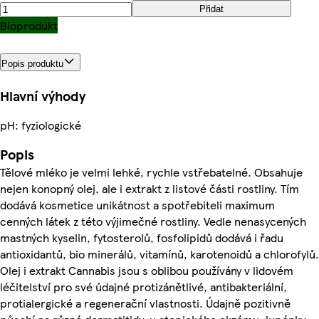
Přidat
Bioprodukt
Popis produktu
Hlavní výhody
pH: fyziologické
Popis
Tělové mléko je velmi lehké, rychle vstřebatelné. Obsahuje
nejen konopný olej, ale i extrakt z listové části rostliny. Tím
dodává kosmetice unikátnost a spotřebiteli maximum
cenných látek z této výjimečné rostliny. Vedle nenasycených
mastných kyselin, fytosterolů, fosfolipidů dodává i řadu
antioxidantů, bio minerálů, vitamínů, karotenoidů a chlorofylů.
Olej i extrakt Cannabis jsou s oblibou používány v lidovém
léčitelství pro své údajné protizánětlivé, antibakteriální,
protialergické a regenerační vlastnosti. Údajně pozitivně