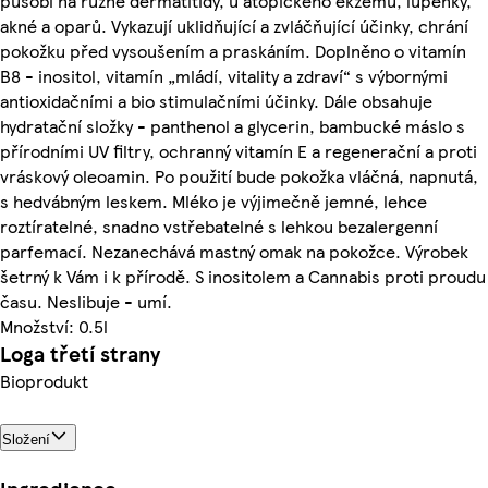
působí na různé dermatitidy, u atopického ekzému, lupénky,
akné a oparů. Vykazují uklidňující a zvláčňující účinky, chrání
pokožku před vysoušením a praskáním. Doplněno o vitamín
B8 - inositol, vitamín „mládí, vitality a zdraví“ s výbornými
antioxidačními a bio stimulačními účinky. Dále obsahuje
hydratační složky - panthenol a glycerin, bambucké máslo s
přírodními UV filtry, ochranný vitamín E a regenerační a proti
vráskový oleoamin. Po použití bude pokožka vláčná, napnutá,
s hedvábným leskem. Mléko je výjimečně jemné, lehce
roztíratelné, snadno vstřebatelné s lehkou bezalergenní
parfemací. Nezanechává mastný omak na pokožce. Výrobek
šetrný k Vám i k přírodě. S inositolem a Cannabis proti proudu
času. Neslibuje - umí.
Množství: 0.5l
Loga třetí strany
Bioprodukt
Složení