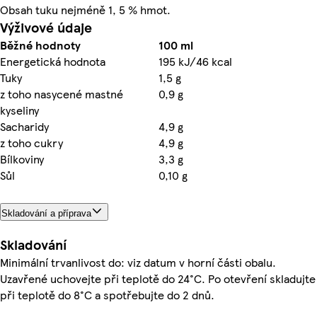
Obsah tuku nejméně 1, 5 % hmot.
Výživové údaje
Běžné hodnoty
100 ml
Energetická hodnota
195 kJ/46 kcal
Tuky
1,5 g
z toho nasycené mastné
0,9 g
kyseliny
Sacharidy
4,9 g
z toho cukry
4,9 g
Bílkoviny
3,3 g
Sůl
0,10 g
Skladování a příprava
Skladování
Minimální trvanlivost do: viz datum v horní části obalu.
Uzavřené uchovejte při teplotě do 24°C. Po otevření skladujte
při teplotě do 8°C a spotřebujte do 2 dnů.