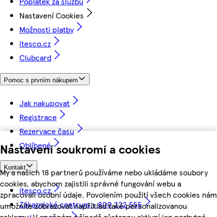
Poplatek za službu
Nastavení Cookies
Možnosti platby
itesco.cz
Clubcard
Pomoc s prvním nákupem
Jak nakupovat
Registrace
Rezervace času
Oblíbené
Nastavení soukromí a cookies
Kontakt
My a našich 18 partnerů používáme nebo ukládáme soubory
cookies, abychom zajistili správné fungování webu a
itesco.cz
zpracovali osobní údaje. Povolením použití všech cookies nám
Zákaznické centrum - 800 222 555
umožníte zobrazovat například také personalizovanou
reklamu. V opačném případě zůstanou aktivní jen nezbytné