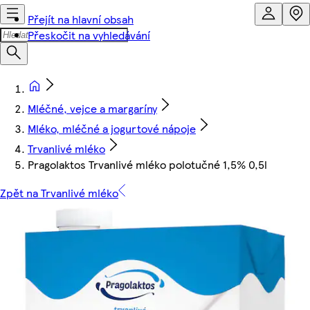
Přejít na hlavní obsah
Přeskočit na vyhledávání
Mléčné, vejce a margaríny
Mléko, mléčné a jogurtové nápoje
Trvanlivé mléko
Pragolaktos Trvanlivé mléko polotučné 1,5% 0,5l
Zpět na Trvanlivé mléko