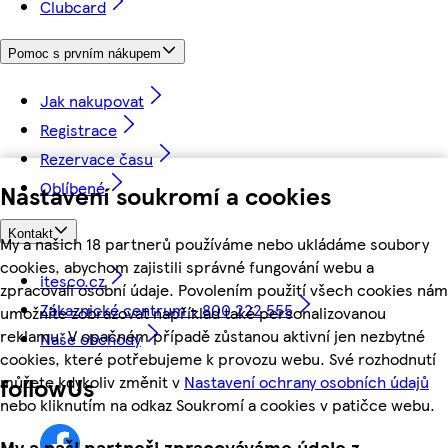
Clubcard
Pomoc s prvním nákupem
Jak nakupovat
Registrace
Rezervace času
Oblíbené
Nastavení soukromí a cookies
Kontakt
My a našich 18 partnerů používáme nebo ukládáme soubory
cookies, abychom zajistili správné fungování webu a
itesco.cz
zpracovali osobní údaje. Povolením použití všech cookies nám
Zákaznické centrum - 800 222 555
umožníte zobrazovat například také personalizovanou
reklamu. V opačném případě zůstanou aktivní jen nezbytné
Naše obchody
cookies, které potřebujeme k provozu webu. Své rozhodnutí
můžete kdykoliv změnit v
Nastavení ochrany osobních údajů
followUs
nebo kliknutím na odkaz Soukromí a cookies v patičce webu.
My a naši partneři zpracováváme údaje z