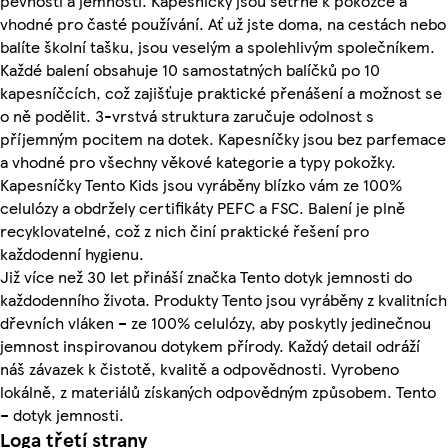
pevností a jemností. Kapesníčky jsou šetrné k pokožce a
vhodné pro časté používání. Ať už jste doma, na cestách nebo
balíte školní tašku, jsou veselým a spolehlivým společníkem.
Každé balení obsahuje 10 samostatných balíčků po 10
kapesníčcích, což zajišťuje praktické přenášení a možnost se
o ně podělit. 3-vrstvá struktura zaručuje odolnost s
příjemným pocitem na dotek. Kapesníčky jsou bez parfemace
a vhodné pro všechny věkové kategorie a typy pokožky.
Kapesníčky Tento Kids jsou vyráběny blízko vám ze 100%
celulózy a obdržely certifikáty PEFC a FSC. Balení je plně
recyklovatelné, což z nich činí praktické řešení pro
každodenní hygienu.
Již více než 30 let přináší značka Tento dotyk jemnosti do
každodenního života. Produkty Tento jsou vyráběny z kvalitních
dřevních vláken – ze 100% celulózy, aby poskytly jedinečnou
jemnost inspirovanou dotykem přírody. Každý detail odráží
náš závazek k čistotě, kvalitě a odpovědnosti. Vyrobeno
lokálně, z materiálů získaných odpovědným způsobem. Tento
– dotyk jemnosti.
Loga třetí strany