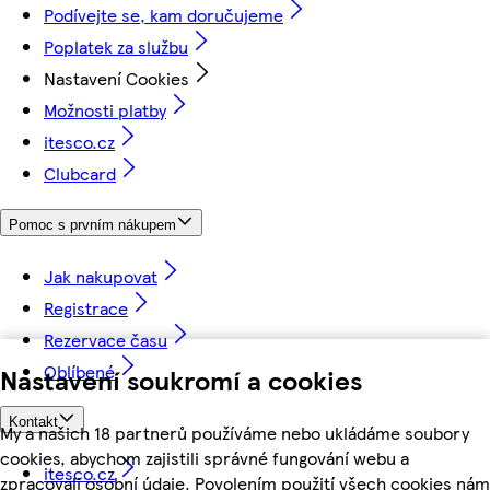
Podívejte se, kam doručujeme
Poplatek za službu
Nastavení Cookies
Možnosti platby
itesco.cz
Clubcard
Pomoc s prvním nákupem
Jak nakupovat
Registrace
Rezervace času
Oblíbené
Nastavení soukromí a cookies
Kontakt
My a našich 18 partnerů používáme nebo ukládáme soubory
cookies, abychom zajistili správné fungování webu a
itesco.cz
zpracovali osobní údaje. Povolením použití všech cookies nám