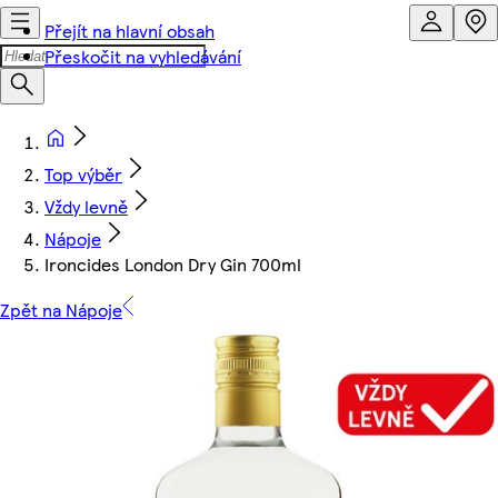
Přejít na hlavní obsah
Přeskočit na vyhledávání
Top výběr
Vždy levně
Nápoje
Ironcides London Dry Gin 700ml
Zpět na Nápoje