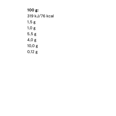
100 g:
319 kJ/76 kcal
1,5 g
1,0 g
5,5 g
4,0 g
10,0 g
0,12 g