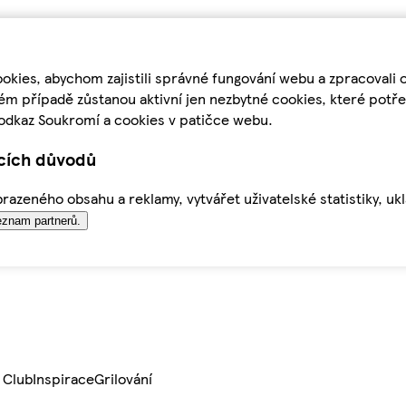
kies, abychom zajistili správné fungování webu a zpracovali 
ém případě zůstanou aktivní jen nezbytné cookies, které pot
odkaz Soukromí a cookies v patičce webu.
ících důvodů
azeného obsahu a reklamy, vytvářet uživatelské statistiky, uk
znam partnerů.
 Club
Inspirace
Grilování