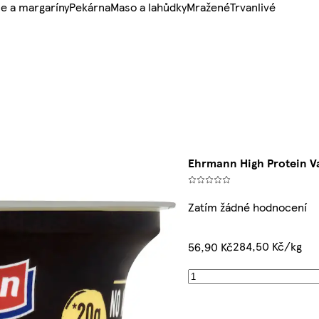
e a margaríny
Pekárna
Maso a lahůdky
Mražené
Trvanlivé
Ehrmann High Protein Va
Zatím žádné hodnocení
284,50 Kč/kg
56,90 Kč