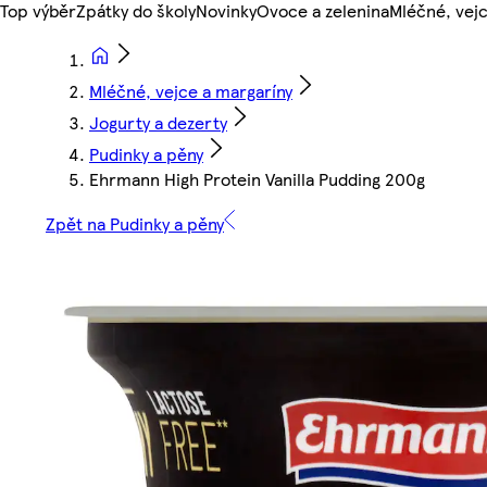
Top výběr
Zpátky do školy
Novinky
Ovoce a zelenina
Mléčné, vejc
Mléčné, vejce a margaríny
Jogurty a dezerty
Pudinky a pěny
Ehrmann High Protein Vanilla Pudding 200g
Zpět na Pudinky a pěny