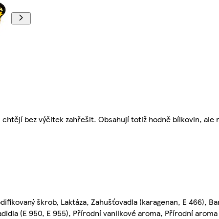
 chtějí bez výčitek zahřešit. Obsahují totiž hodně bílkovin, ale 
difikovaný škrob, Laktáza, Zahušťovadla (karagenan, E 466), Bar
adidla (E 950, E 955), Přírodní vanilkové aroma, Přírodní aroma