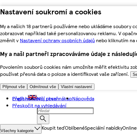
Nastavení soukromí a cookies
My a našich 18 partnerů používáme nebo ukládáme soubory coo
zobrazovat například také personalizovanou reklamu. V opačn
změnit v
Nastavení ochrany osobních údajů
nebo kliknutím na 
My a naši partneři zpracováváme údaje z následuj
Povolením souborů cookies nám umožníte měřit efektivitu zobr
používat přesná data o poloze a identifikovat vaše zařízení.
Se
Přijmout vše
Odmítnout vše
Vlastní nastavení
Přejít na hlavní obsah
English
Můj první nákup
Nápověda
Přeskočit na vyhledávání
Koupit teď
Oblíbené
Speciální nabídky
Online
Všechny kategorie