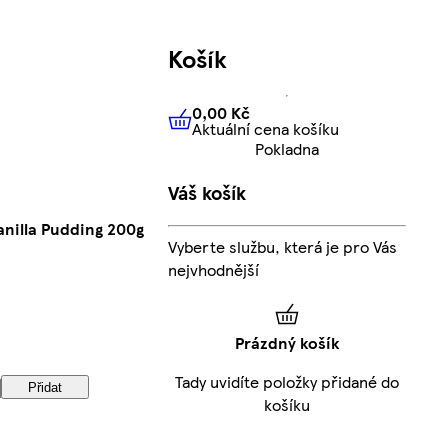
Košík
0,00 Kč
Aktuální cena košíku
0,00 Kč
Aktuální cena košíku
Pokladna
Váš košík
nilla Pudding 200g
Vyberte službu, která je pro Vás
nejvhodnější
Prázdný košík
Tady uvidíte položky přidané do
Přidat
košíku