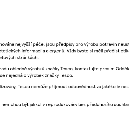
nována nejvyšší péče, jsou předpisy pro výrobu potravin neust
etetických informací a alergenů. Vždy byste si měli přečíst eti
etových stránkách.
 radu ohledně výrobků značky Tesco, kontaktujte prosím Odděl
se nejedná o výrobek značky Tesco.
ualizovány, Tesco nemůže přijmout odpovědnost za jakékoliv ne
a nemohou být jakkoliv reprodukovány bez předchozího souhla