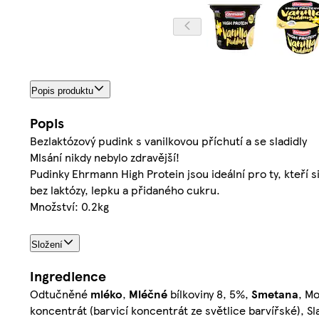
Popis produktu
Popis
Bezlaktózový pudink s vanilkovou příchutí a se sladidly
Mlsání nikdy nebylo zdravější!
Pudinky Ehrmann High Protein jsou ideální pro ty, kteří si
bez laktózy, lepku a přidaného cukru.
Množství: 0.2kg
Složení
Ingredience
Odtučněné
mléko
,
Mléčné
bílkoviny 8, 5%,
Smetana
, Mo
koncentrát (barvicí koncentrát ze světlice barvířské), Sl