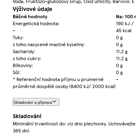
Voda, Fruktózo-glukózový sirup, Oxid uhličitý, Barvivo: 
Výživové údaje
Běžné hodnoty
Na: 100 
Energetická hodnota:
190 kJ /
-
45 kcal
Tuky:
0 g
z toho nasycené mastné kyseliny:
0 g
Sacharidy:
11,2 g
z toho cukry:
11,2 g
Bílkoviny:
0 g
Sůl:
0 g
* Referenční hodnota přijmu u prumerné
-
průměrné dospělé osoby (8400 kJ/ 2000 kcal)
Skladování a příprava
Skladování
Minimální trvanlivost do: viz dno plechovky. Uchovávejt
365 dní.