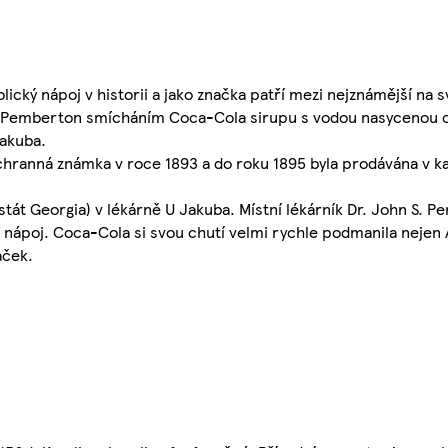
ický nápoj v historii a jako značka patří mezi nejznámější na s
hn S. Pemberton smícháním Coca-Cola sirupu s vodou nasycenou 
Jakuba.
chranná známka v roce 1893 a do roku 1895 byla prodávána v 
stát Georgia) v lékárně U Jakuba. Místní lékárník Dr. John S. 
í nápoj. Coca-Cola si svou chutí velmi rychle podmanila nejen A
aček.