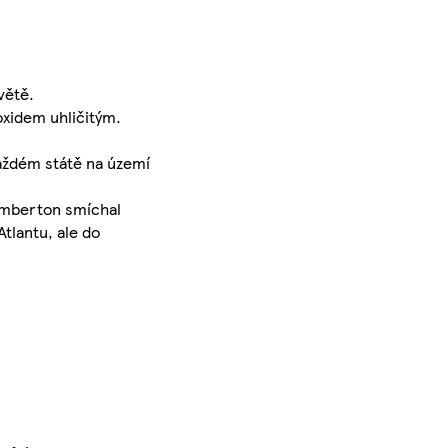
větě.
oxidem uhličitým.
každém státě na území
Pemberton smíchal
tlantu, ale do