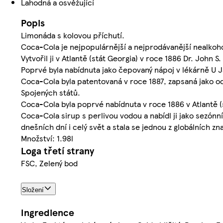
Lahodná a osvěžující
Popis
Limonáda s kolovou příchutí.
Coca-Cola je nejpopulárnější a nejprodávanější nealkohol
Vytvořil ji v Atlantě (stát Georgia) v roce 1886 Dr. Jo
Poprvé byla nabídnuta jako čepovaný nápoj v lékárně U 
Coca-Cola byla patentovaná v roce 1887, zapsaná jako o
Spojených států.
Coca-Cola byla poprvé nabídnuta v roce 1886 v Atlantě (
Coca-Cola sirup s perlivou vodou a nabídl ji jako sezónn
dnešních dní i celý svět a stala se jednou z globálních zn
Množství: 1.98l
Loga třetí strany
FSC, Zelený bod
Složení
Ingredience