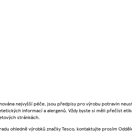
nována nejvyšší péče, jsou předpisy pro výrobu potravin neust
etetických informací a alergenů. Vždy byste si měli přečíst eti
etových stránkách.
 radu ohledně výrobků značky Tesco, kontaktujte prosím Odděl