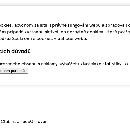
kies, abychom zajistili správné fungování webu a zpracovali 
ém případě zůstanou aktivní jen nezbytné cookies, které pot
odkaz Soukromí a cookies v patičce webu.
ících důvodů
azeného obsahu a reklamy, vytvářet uživatelské statistiky, uk
znam partnerů.
 Club
Inspirace
Grilování