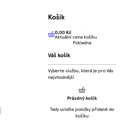
Košík
0,00 Kč
Aktuální cena košíku
0,00 Kč
Aktuální cena košíku
Pokladna
Váš košík
Vyberte službu, která je pro Vás
nejvhodnější
Prázdný košík
Tady uvidíte položky přidané do
košíku