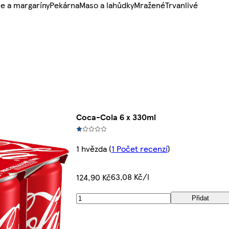
e a margaríny
Pekárna
Maso a lahůdky
Mražené
Trvanlivé
Coca-Cola 6 x 330ml
1 hvězda
(
1 Počet recenzí
)
63,08 Kč/l
124,90 Kč
Přidat