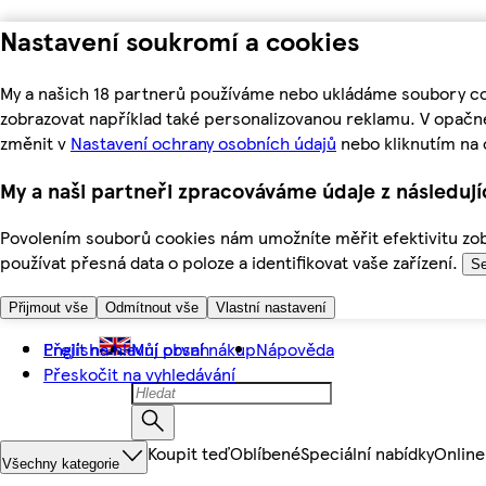
Nastavení soukromí a cookies
My a našich 18 partnerů používáme nebo ukládáme soubory coo
zobrazovat například také personalizovanou reklamu. V opačn
změnit v
Nastavení ochrany osobních údajů
nebo kliknutím na 
My a naši partneři zpracováváme údaje z následuj
Povolením souborů cookies nám umožníte měřit efektivitu zobr
používat přesná data o poloze a identifikovat vaše zařízení.
Se
Přijmout vše
Odmítnout vše
Vlastní nastavení
Přejít na hlavní obsah
English
Můj první nákup
Nápověda
Přeskočit na vyhledávání
Koupit teď
Oblíbené
Speciální nabídky
Online
Všechny kategorie