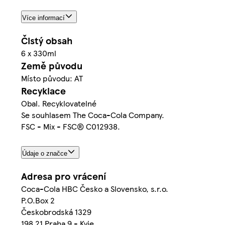
Více informací
Čistý obsah
6 x 330ml
Země původu
Místo původu: AT
Recyklace
Obal. Recyklovatelné
Se souhlasem The Coca-Cola Company.
FSC - Mix - FSC® C012938.
Údaje o značce
Adresa pro vrácení
Coca-Cola HBC Česko a Slovensko, s.r.o.
P.O.Box 2
Českobrodská 1329
198 21 Praha 9 - Kyje