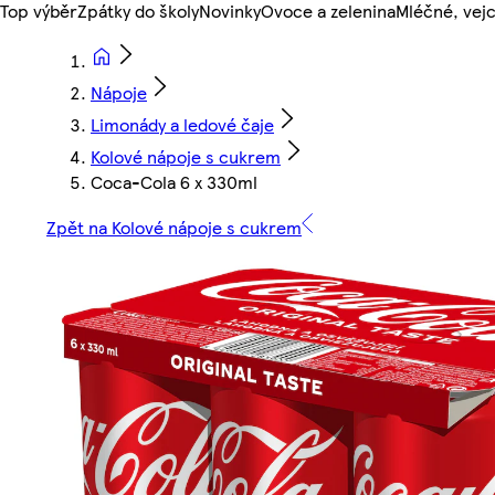
Top výběr
Zpátky do školy
Novinky
Ovoce a zelenina
Mléčné, vejc
Nápoje
Limonády a ledové čaje
Kolové nápoje s cukrem
Coca-Cola 6 x 330ml
Zpět na Kolové nápoje s cukrem