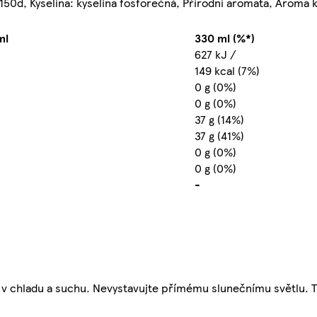
E 150d, Kyselina: kyselina fosforečná, Přírodní aromata, Aroma 
ml
330 ml (%*)
627 kJ /
149 kcal (7%)
0 g (0%)
0 g (0%)
37 g (14%)
37 g (41%)
0 g (0%)
0 g (0%)
-
e v chladu a suchu. Nevystavujte přímému slunečnímu světlu. T