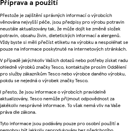
Příprava a použití
Přestože je zajištění správných informací o výrobcích
věnována nejvyšší péče, jsou předpisy pro výrobu potravin
neustále aktualizovány tak, že může dojít ke změně složek
potravin, obsahu živin, dietetických informací a alergenů.
Vždy byste si měli přečíst etiketu na výrobku a nespoléhat se
pouze na informace poskytnuté na internetových stránkách.
V případě jakýchkoliv Vašich dotazů nebo potřeby získat radu
ohledně výrobků značky Tesco, kontaktujte prosím Oddělení
pro služby zákazníkům Tesco nebo výrobce daného výrobku,
pokdu se nejedná o výrobek značky Tesco.
I přesto, že jsou informace o výrobcích pravidelně
aktualizovány, Tesco nemůže přijmout odpovědnost za
jakékoliv nesprávné informace. To však nemá vliv na Vaše
práva dle zákona.
Tyto informace jsou podávány pouze pro osobní použití a
nemohou být jakkoliv reprodukovány bez předchozího