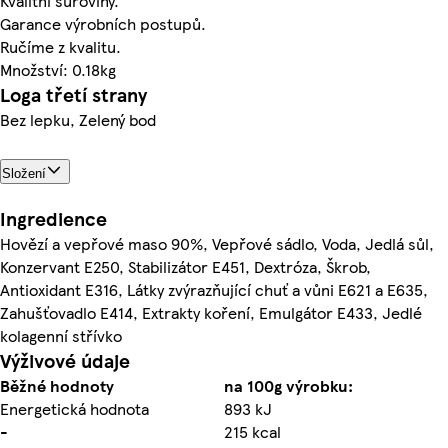
Kvalitní suroviny.
Garance výrobních postupů.
Ručíme z kvalitu.
Množství: 0.18kg
Loga třetí strany
Bez lepku, Zelený bod
Složení
Ingredience
Hovězí a vepřové maso 90%, Vepřové sádlo, Voda, Jedlá sůl,
Konzervant E250, Stabilizátor E451, Dextróza, Škrob,
Antioxidant E316, Látky zvýrazňující chuť a vůni E621 a E635,
Zahušťovadlo E414, Extrakty koření, Emulgátor E433, Jedlé
kolagenní střívko
Výživové údaje
Běžné hodnoty
na 100g výrobku:
Energetická hodnota
893 kJ
-
215 kcal