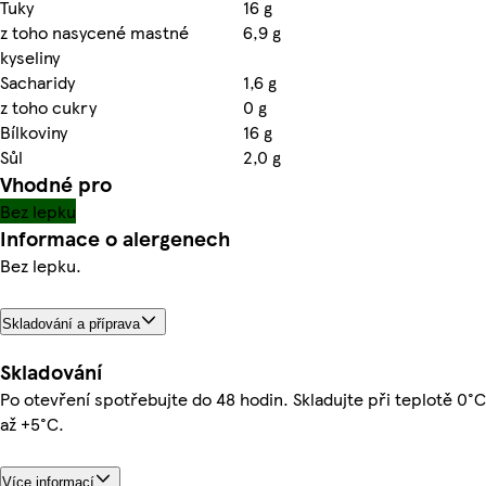
Tuky
16 g
z toho nasycené mastné
6,9 g
kyseliny
Sacharidy
1,6 g
z toho cukry
0 g
Bílkoviny
16 g
Sůl
2,0 g
Vhodné pro
Bez lepku
Informace o alergenech
Bez lepku.
Skladování a příprava
Skladování
Po otevření spotřebujte do 48 hodin. Skladujte při teplotě 0°C
až +5°C.
Více informací