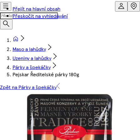
Přejít na hlavní obsah
Přeskočit na vyhledávání
Maso a lahůdky
Uzeniny a lahůdky
Párky a špekáčky
Pejskar Ředitelské párky 180g
Zpět na Párky a špekáčky