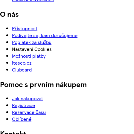
O nás
Přístupnost
Podívejte se, kam doručujeme
Poplatek za službu
Nastavení Cookies
Možnosti platby
itesco.cz
Clubcard
Pomoc s prvním nákupem
Jak nakupovat
Registrace
Rezervace času
Oblíbené
Kontakt