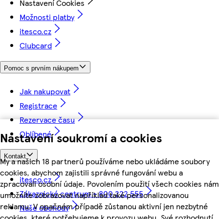
Nastavení Cookies
Možnosti platby
itesco.cz
Clubcard
Pomoc s prvním nákupem
Jak nakupovat
Registrace
Rezervace času
Oblíbené
Nastavení soukromí a cookies
Kontakt
My a našich 18 partnerů používáme nebo ukládáme soubory
cookies, abychom zajistili správné fungování webu a
itesco.cz
zpracovali osobní údaje. Povolením použití všech cookies nám
Zákaznické centrum - 800 222 555
umožníte zobrazovat například také personalizovanou
reklamu. V opačném případě zůstanou aktivní jen nezbytné
Naše obchody
cookies, které potřebujeme k provozu webu. Své rozhodnutí