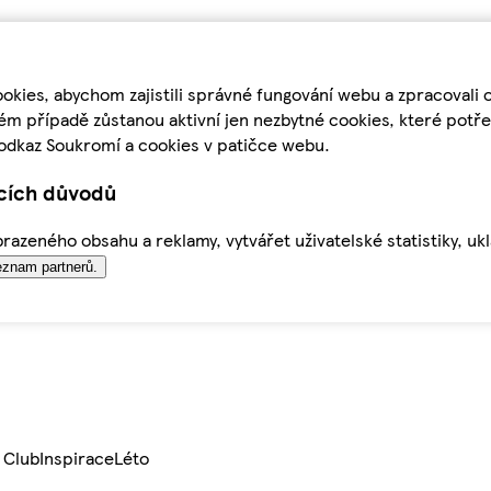
kies, abychom zajistili správné fungování webu a zpracovali 
ém případě zůstanou aktivní jen nezbytné cookies, které pot
odkaz Soukromí a cookies v patičce webu.
ících důvodů
azeného obsahu a reklamy, vytvářet uživatelské statistiky, uk
znam partnerů.
 Club
Inspirace
Léto