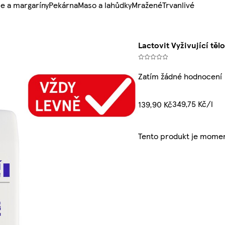
e a margaríny
Pekárna
Maso a lahůdky
Mražené
Trvanlivé
Lactovit Vyživující tě
Zatím žádné hodnocení
349,75 Kč/l
139,90 Kč
Tento produkt je momen