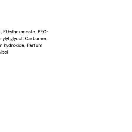
yl, Ethylhexanoate, PEG-
rylyl glycol, Carbomer,
um hydroxide, Parfum
lool