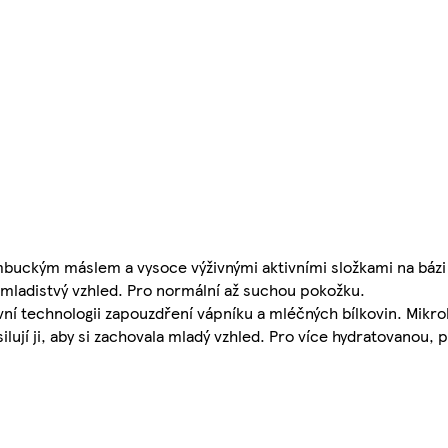
ambuckým máslem a vysoce výživnými aktivními složkami na bázi
á mladistvý vzhled. Pro normální až suchou pokožku.
vní technologii zapouzdření vápníku a mléčných bílkovin. Mikro
silují ji, aby si zachovala mladý vzhled. Pro více hydratovanou