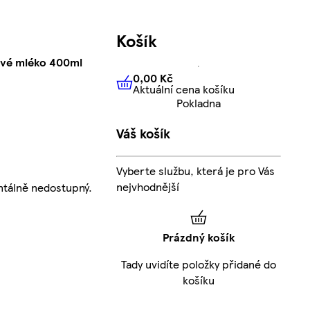
Košík
lové mléko 400ml
0,00 Kč
Aktuální cena košíku
0,00 Kč
Aktuální cena košíku
Pokladna
Váš košík
Vyberte službu, která je pro Vás
nejvhodnější
tálně nedostupný.
Prázdný košík
Tady uvidíte položky přidané do
košíku