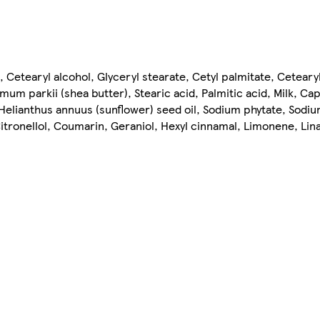
), Cetearyl alcohol, Glyceryl stearate, Cetyl palmitate, Cetear
m parkii (shea butter), Stearic acid, Palmitic acid, Milk, Cap
 Helianthus annuus (sunflower) seed oil, Sodium phytate, Sodi
Citronellol, Coumarin, Geraniol, Hexyl cinnamal, Limonene, Lina