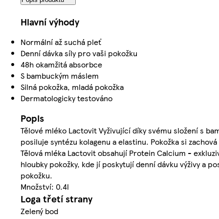
Hlavní výhody
Normální až suchá pleť
Denní dávka síly pro vaši pokožku
48h okamžitá absorbce
S bambuckým máslem
Silná pokožka, mladá pokožka
Dermatologicky testováno
Popis
Tělové mléko Lactovit Vyživující díky svému složení s b
posiluje syntézu kolagenu a elastinu. Pokožka si zachov
Tělová mléka Lactovit obsahují Protein Calcium - exkluzi
hloubky pokožky, kde jí poskytují denní dávku výživy a po
pokožku.
Množství: 0.4l
Loga třetí strany
Zelený bod