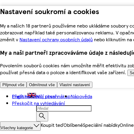
Nastavení soukromí a cookies
My a našich 18 partnerů používáme nebo ukládáme soubory coo
zobrazovat například také personalizovanou reklamu. V opačn
změnit v
Nastavení ochrany osobních údajů
nebo kliknutím na 
My a naši partneři zpracováváme údaje z následuj
Povolením souborů cookies nám umožníte měřit efektivitu zobr
používat přesná data o poloze a identifikovat vaše zařízení.
Se
Přijmout vše
Odmítnout vše
Vlastní nastavení
Přejít na hlavní obsah
English
Můj první nákup
Nápověda
Přeskočit na vyhledávání
Koupit teď
Oblíbené
Speciální nabídky
Online
Všechny kategorie