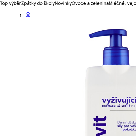
Top výběr
Zpátky do školy
Novinky
Ovoce a zelenina
Mléčné, vejc