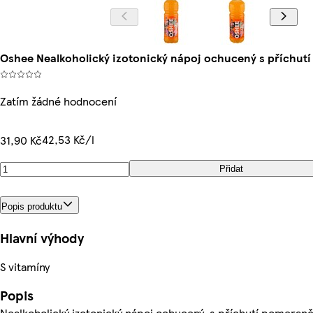
Oshee Nealkoholický izotonický nápoj ochucený s příchutí
Zatím žádné hodnocení
42,53 Kč/l
31,90 Kč
Přidat
Popis produktu
Hlavní výhody
S vitamíny
Popis
Nealkoholický izotonický nápoj ochucený, s příchutí pomeran