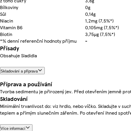
z toho cukry
3,8g
Bílkoviny
0g
Sůl
0,14g
Niacin
1,2mg (7,5%*)
Vitamin B6
0,105mg (7,5%*)
Biotin
3,75µg (7,5%*)
*% denní referenční hodnoty příjmu
-
Přísady
Obsahuje Sladidla
Skladování a příprava
Příprava a používání
Tvorba sedimentu je přirozený jev. Před otevřením jemně pro
Skladování
Minimální trvanlivost do: viz hrdlo, nebo víčko. Skladujte v su
teplem a přímým slunečním zářením. Po otevření ihned spotř
Více informací