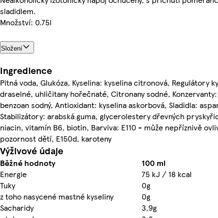
sladidlem.
Množství: 0.75l
Složení
Ingredience
Pitná voda, Glukóza, Kyselina: kyselina citronová, Regulátory ky
draselné, uhličitany hořečnaté, Citronany sodné, Konzervanty:
benzoan sodný, Antioxidant: kyselina askorbová, Sladidla: asp
Stabilizátory: arabská guma, glycerolestery dřevných pryskyři
niacin, vitamín B6, biotin, Barviva: E110 - může nepříznivě ovl
pozornost dětí, E150d, karoteny
Výživové údaje
Běžné hodnoty
100 ml
Energie
75 kJ / 18 kcal
Tuky
0g
z toho nasycené mastné kyseliny
0g
Sacharidy
3,9g