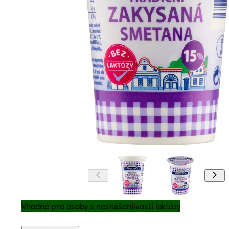
Vhodné pro osoby s nesnášenlivostí laktózy