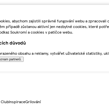
kies, abychom zajistili správné fungování webu a zpracovali 
ém případě zůstanou aktivní jen nezbytné cookies, které pot
odkaz Soukromí a cookies v patičce webu.
ících důvodů
azeného obsahu a reklamy, vytvářet uživatelské statistiky, uk
znam partnerů.
 Club
Inspirace
Grilování