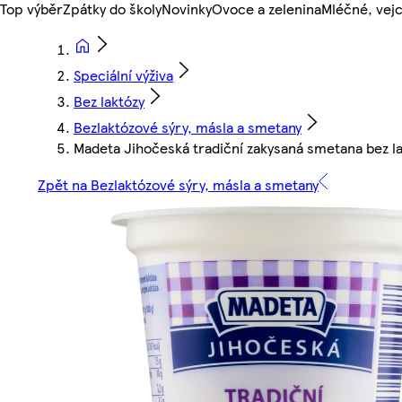
Top výběr
Zpátky do školy
Novinky
Ovoce a zelenina
Mléčné, vejc
Speciální výživa
Bez laktózy
Bezlaktózové sýry, másla a smetany
Madeta Jihočeská tradiční zakysaná smetana bez l
Zpět na Bezlaktózové sýry, másla a smetany