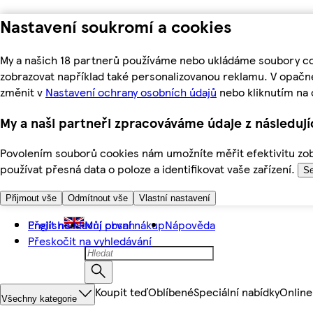
Nastavení soukromí a cookies
My a našich 18 partnerů používáme nebo ukládáme soubory coo
zobrazovat například také personalizovanou reklamu. V opačn
změnit v
Nastavení ochrany osobních údajů
nebo kliknutím na 
My a naši partneři zpracováváme údaje z následuj
Povolením souborů cookies nám umožníte měřit efektivitu zobr
používat přesná data o poloze a identifikovat vaše zařízení.
Se
Přijmout vše
Odmítnout vše
Vlastní nastavení
Přejít na hlavní obsah
English
Můj první nákup
Nápověda
Přeskočit na vyhledávání
Koupit teď
Oblíbené
Speciální nabídky
Online
Všechny kategorie