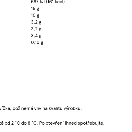
667 kJ (161 kcal)
15 g
10 g
3,2 g
3,2 g
3,4 g
0,10 g
víčka, což nemá vliv na kvalitu výrobku.
ě od 2 °C do 8 °C. Po otevření ihned spotřebujte.