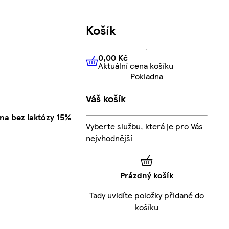
Košík
0,00 Kč
Aktuální cena košíku
0,00 Kč
Aktuální cena košíku
Pokladna
Váš košík
na bez laktózy 15%
Vyberte službu, která je pro Vás
nejvhodnější
Prázdný košík
Tady uvidíte položky přidané do
košíku