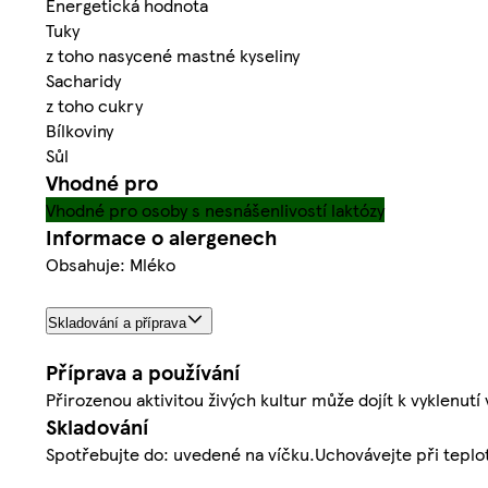
Energetická hodnota
Tuky
z toho nasycené mastné kyseliny
Sacharidy
z toho cukry
Bílkoviny
Sůl
Vhodné pro
Vhodné pro osoby s nesnášenlivostí laktózy
Informace o alergenech
Obsahuje: Mléko
Skladování a příprava
Příprava a používání
Přirozenou aktivitou živých kultur může dojít k vyklenutí 
Skladování
Spotřebujte do: uvedené na víčku.Uchovávejte při teplot