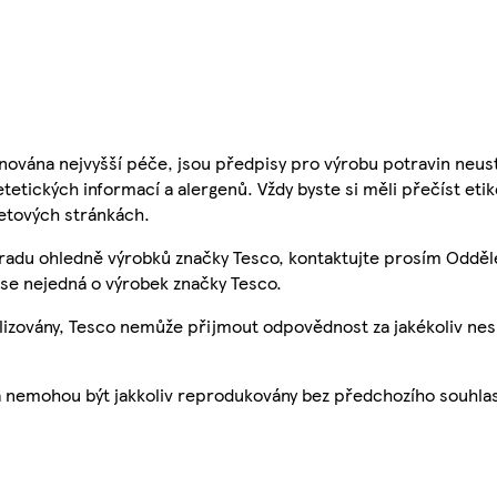
nována nejvyšší péče, jsou předpisy pro výrobu potravin neust
etetických informací a alergenů. Vždy byste si měli přečíst eti
etových stránkách.
 radu ohledně výrobků značky Tesco, kontaktujte prosím Odděl
se nejedná o výrobek značky Tesco.
ualizovány, Tesco nemůže přijmout odpovědnost za jakékoliv ne
a nemohou být jakkoliv reprodukovány bez předchozího souhla