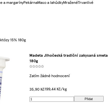
e a margaríny
Pekárna
Maso a lahůdky
Mražené
Trvanlivé
aktózy 15% 180g
Madeta Jihočeská tradiční zakysaná smeta
180g
Zatím žádné hodnocení
199,44 Kč/kg
35,90 Kč
Přidat