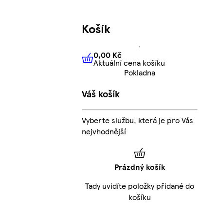
Košík
0,00 Kč
Aktuální cena košíku
0,00 Kč
Aktuální cena košíku
Pokladna
Váš košík
Vyberte službu, která je pro Vás
nejvhodnější
Prázdný košík
Tady uvidíte položky přidané do
košíku