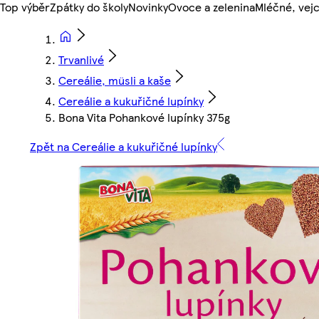
Top výběr
Zpátky do školy
Novinky
Ovoce a zelenina
Mléčné, vejc
Trvanlivé
Cereálie, müsli a kaše
Cereálie a kukuřičné lupínky
Bona Vita Pohankové lupínky 375g
Zpět na Cereálie a kukuřičné lupínky