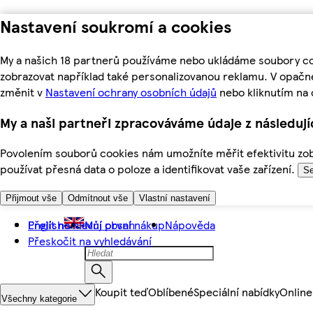
Nastavení soukromí a cookies
My a našich 18 partnerů používáme nebo ukládáme soubory coo
zobrazovat například také personalizovanou reklamu. V opačn
změnit v
Nastavení ochrany osobních údajů
nebo kliknutím na 
My a naši partneři zpracováváme údaje z následuj
Povolením souborů cookies nám umožníte měřit efektivitu zobr
používat přesná data o poloze a identifikovat vaše zařízení.
Se
Přijmout vše
Odmítnout vše
Vlastní nastavení
Přejít na hlavní obsah
English
Můj první nákup
Nápověda
Přeskočit na vyhledávání
Koupit teď
Oblíbené
Speciální nabídky
Online
Všechny kategorie