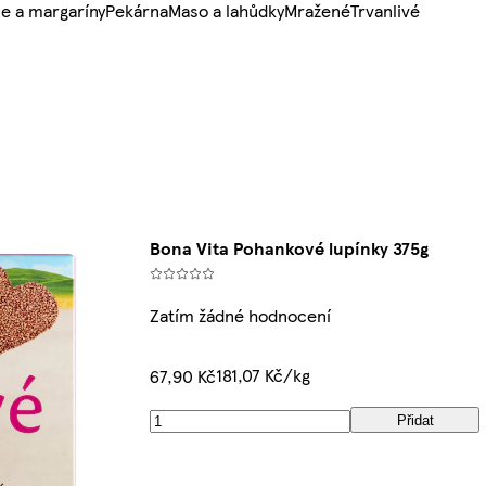
e a margaríny
Pekárna
Maso a lahůdky
Mražené
Trvanlivé
Bona Vita Pohankové lupínky 375g
Zatím žádné hodnocení
181,07 Kč/kg
67,90 Kč
Přidat