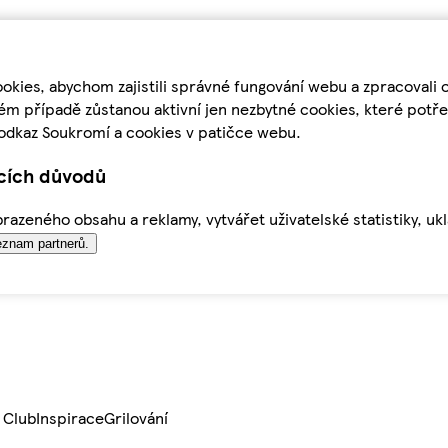
kies, abychom zajistili správné fungování webu a zpracovali 
ém případě zůstanou aktivní jen nezbytné cookies, které pot
odkaz Soukromí a cookies v patičce webu.
ících důvodů
azeného obsahu a reklamy, vytvářet uživatelské statistiky, uk
znam partnerů.
 Club
Inspirace
Grilování