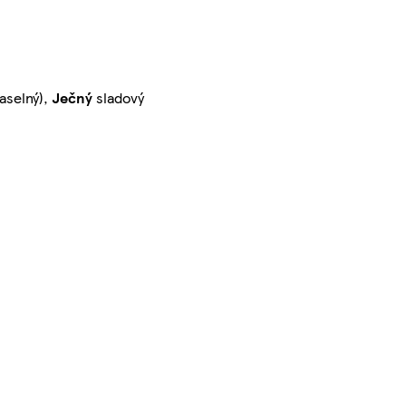
raselný),
Ječný
sladový