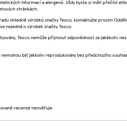
etetických informací a alergenů. Vždy byste si měli přečíst eti
etových stránkách.
 radu ohledně výrobků značky Tesco, kontaktujte prosím Odděl
se nejedná o výrobek značky Tesco.
ualizovány, Tesco nemůže přijmout odpovědnost za jakékoliv ne
a nemohou být jakkoliv reprodukovány bez předchozího souhla
ikované recenze neověřuje.