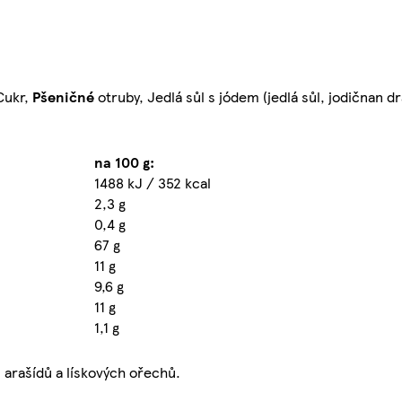
Cukr,
Pšeničné
otruby, Jedlá sůl s jódem (jedlá sůl, jodičnan d
na 100 g:
1488 kJ / 352 kcal
2,3 g
0,4 g
67 g
11 g
9,6 g
11 g
1,1 g
 arašídů a lískových ořechů.