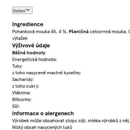
Složení
Ingredience
Pohanková mouka 45, 4 %,
Pšeničná
celozrnná mouka, 
výtažek
Výživové údaje
Běžné hodnoty
Energetická hodnota:
Tuky:
z toho nasycené mastné kyseliny:
Sacharidy:
z toho cukry:
Vláknina:
Bílkoviny:
Sůl:
Informace o alergenech
Výrobek může obsahovat stopy sóji, mléka výrobků z něj,
Nízký obsah nasycených tuků