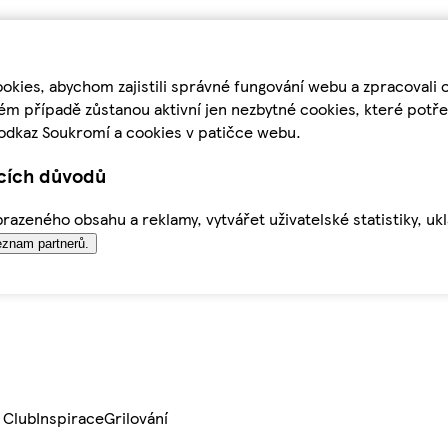
kies, abychom zajistili správné fungování webu a zpracovali 
ém případě zůstanou aktivní jen nezbytné cookies, které pot
odkaz Soukromí a cookies v patičce webu.
ících důvodů
azeného obsahu a reklamy, vytvářet uživatelské statistiky, uk
znam partnerů.
 Club
Inspirace
Grilování