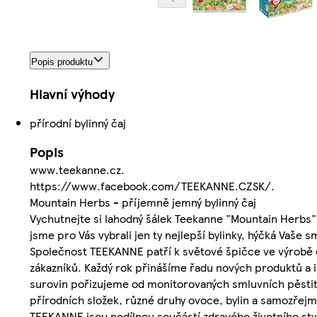
Popis produktu
Hlavní výhody
přírodní bylinný čaj
Popis
www.teekanne.cz.
https://www.facebook.com/TEEKANNE.CZSK/.
Mountain Herbs - příjemně jemný bylinný čaj
Vychutnejte si lahodný šálek Teekanne "Mountain Herbs" 
jsme pro Vás vybrali jen ty nejlepší bylinky, hýčká Vaše 
Společnost TEEKANNE patří k světové špičce ve výrobě č
zákazníků. Každý rok přinášíme řadu nových produktů a i
surovin pořizujeme od monitorovaných smluvních pěstitel
přírodních složek, různé druhy ovoce, bylin a samozřejmě
TEEKANNE jsou nedílnou součástí zdravého životního sty