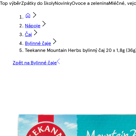
Top výběr
Zpátky do školy
Novinky
Ovoce a zelenina
Mléčné, vejc
Nápoje
Čaj
Bylinné čaje
Teekanne Mountain Herbs bylinný čaj 20 x 1,8g (36g
Zpět na Bylinné čaje