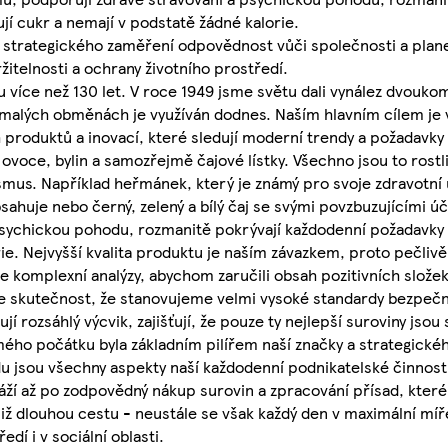
í cukr a nemají v podstatě žádné kalorie.
 strategického zaměření odpovědnost vůči společnosti a plane
itelnosti a ochrany životního prostředí.
 více než 130 let. V roce 1949 jsme světu dali vynález dvouk
v malých obměnách je využíván dodnes. Naším hlavním cílem je 
produktů a inovací, které sledují moderní trendy a požadavky 
voce, bylin a samozřejmě čajové lístky. Všechno jsou to rostlin
ismus. Například heřmánek, který je známý pro svoje zdravotní ú
sahuje nebo černý, zelený a bílý čaj se svými povzbuzujícími ú
sychickou pohodu, rozmanitě pokrývají každodenní požadavky n
ie. Nejvyšší kvalita produktu je naším závazkem, proto pečliv
 komplexní analýzy, abychom zaručili obsah pozitivních složek
je skutečnost, že stanovujeme velmi vysoké standardy bezpečn
jí rozsáhlý výcvik, zajišťují, že pouze ty nejlepší suroviny jso
mého počátku byla základním pilířem naší značky a strategick
u jsou všechny aspekty naší každodenní podnikatelské činnost
áží až po zodpovědný nákup surovin a zpracování přísad, které 
e již dlouhou cestu - neustále se však každý den v maximální m
edí i v sociální oblasti.