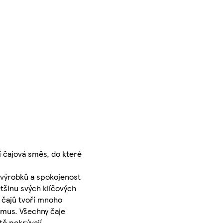
í čajová směs, do které
 výrobků a spokojenost
tšinu svých klíčových
h čajů tvoří mnoho
ismus. Všechny čaje
tě pokrývají