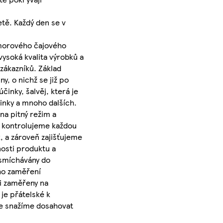
tě. Každý den se v
omorového čajového
vysoká kvalita výrobků a
zákazníků. Základ
y, o nichž se již po
činky, šalvěj, která je
činky a mnoho dalších.
a pitný režim a
ě kontrolujeme každou
, a zároveň zajišťujeme
osti produktu a
u smíchávány do
ého zaměření
i zaměřeny na
je přátelské k
íře snažíme dosahovat