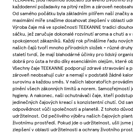
každodenní požadavky na pitný režim a zároveň neobsahuj
Od samého počátku byla základním pilířem naší značky a
maximální míře snažíme dosahovat zlepšení v oblasti udrž
Výroba čaje má ve společnosti TEEKANNE tradici dlouhou
sáčku, jež zaručuje dokonalé rozvinutí aroma a chuti a 
spokojenost zákazníků. Každý rok přinášíme řadu nových 
našich čajů tvoří mnoho přírodních složek - různé druhy o
staletí tvrdí, že mají blahodárné účinky pro lidský organ
dobrá pro ústa a hrdlo díky esenciálním olejům, které ob
Všechny čaje TEEKANNE podporují zdravé stravování a p
zároveň neobsahují cukr a nemají v podstatě žádné kalor
surovinu a každou směs. V našich laboratořích provádíme
plnění všech zákonných limitů a norem. Samozřejmostí 
hygieny. A nakonec, naši ochutnávači čaje, kteří podstupu
jedinečných čajových kreací s konzistentní chutí. Od sa
odpovědnost vůči společnosti a planetě. Z tohoto důvod
udržitelnost. Od pečlivého výběru našich čajových plant
životnímu prostředí. Pokud jde o udržitelnost, ušli jsm
zlepšení v oblasti udržitelnosti a ochrany životního prostř