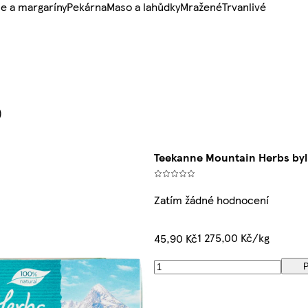
e a margaríny
Pekárna
Maso a lahůdky
Mražené
Trvanlivé
)
Teekanne Mountain Herbs bylin
Zatím žádné hodnocení
1 275,00 Kč/kg
45,90 Kč
P