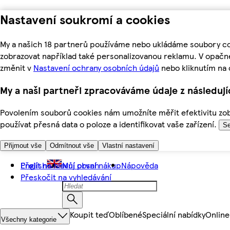
Nastavení soukromí a cookies
My a našich 18 partnerů používáme nebo ukládáme soubory coo
zobrazovat například také personalizovanou reklamu. V opačn
změnit v
Nastavení ochrany osobních údajů
nebo kliknutím na 
My a naši partneři zpracováváme údaje z následuj
Povolením souborů cookies nám umožníte měřit efektivitu zobr
používat přesná data o poloze a identifikovat vaše zařízení.
Se
Přijmout vše
Odmítnout vše
Vlastní nastavení
Přejít na hlavní obsah
English
Můj první nákup
Nápověda
Přeskočit na vyhledávání
Koupit teď
Oblíbené
Speciální nabídky
Online
Všechny kategorie