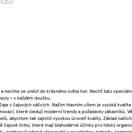
a nechte se unést do krásného světa hor. Nechť tato speciáln
smysly - v každém doušku.
aje v čajových sáčcích. Naším hlavním cílem je vysoká kvalita
novací, které sledují moderní trendy a požadavky zákazníků. Vě
ů, abychom tak zajistili vysokou úroveň kvality. Základ našic
 čajové lístky, které mají blahodárné účinky pro lidský organ
lu, podporují zdravé stravování a psychickou pohodu, rozmani