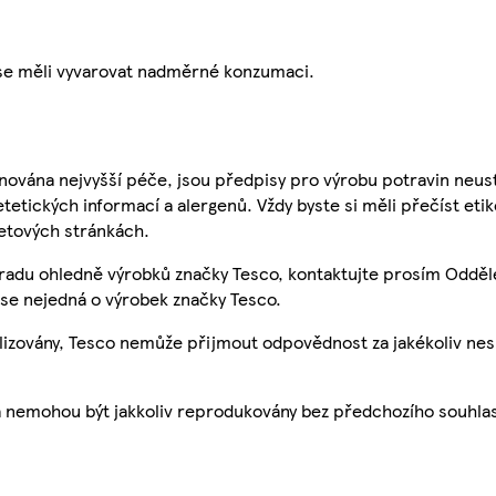
 se měli vyvarovat nadměrné konzumaci.
nována nejvyšší péče, jsou předpisy pro výrobu potravin neust
etetických informací a alergenů. Vždy byste si měli přečíst eti
etových stránkách.
 radu ohledně výrobků značky Tesco, kontaktujte prosím Odděl
se nejedná o výrobek značky Tesco.
ualizovány, Tesco nemůže přijmout odpovědnost za jakékoliv ne
a nemohou být jakkoliv reprodukovány bez předchozího souhla