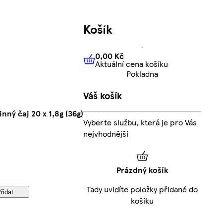
Košík
0,00 Kč
Aktuální cena košíku
0,00 Kč
Aktuální cena košíku
Pokladna
Váš košík
ný čaj 20 x 1,8g (36g)
Vyberte službu, která je pro Vás
nejvhodnější
Prázdný košík
Tady uvidíte položky přidané do
řidat
košíku