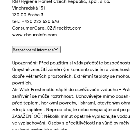
RB (Hygiene Home) Czech Republic, spol. s r.o.
Vinohradská 151
130 00 Praha 3
tel.: +420 222 520 576
ConsumerCare_CZ@reckitt.com
www.rbeuroinfo.com
Bezpečnostní informace
Upozornění: Před použitím si vždy přečtěte bezpečnostn
Úmyslné zneužití záměrným koncentrováním a vdechován
dobře větraných prostorách. Extrémní teploty se mohou v
površích.
Air Wick Freshmatic náplň do osvěžovače vzduchu - Prá
zahřívání se může roztrhnout. Uchovávejte mimo dosah d
před teplem, horkými povrchy, jiskrami, otevřeným ohněm
zdrojů zapálení. Nepropichujte nebo nespalujte ani po p
ZASAŽENÍ OČÍ: Několik minut opatrně vyplachujte vodou. 
ve vyplachování. Osoby s přecitlivělostí na vůně by mě
správné hygienické návyky.