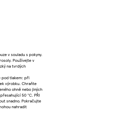
uze v souladu s pokyny.
soly. Používejte v
zký na tvrdých
 pod tlakem: při
tek výrobku. Chraňte
řeného ohně nebo jiných
přesahující 50 °C. PŘI
mout snadno. Pokračujte
emohou nahradit