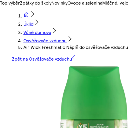
Top výběr
Zpátky do školy
Novinky
Ovoce a zelenina
Mléčné, vejc
Úklid
Vůně domova
Osvěžovače vzduchu
Air Wick Freshmatic Náplň do osvěžovače vzduchu
Zpět na Osvěžovače vzduchu