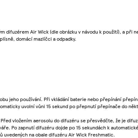
ým difuzérem Air Wick (dle obrázku v návodu k použití), a při n
plísně, domácí mazlíčci a odpadky.
obu jeho používání. Při vkládání baterie nebo přepínání přepí
tomaticky uvolní vůni 15 sekund po přepnutí přepínače do někt
 Před vložením aerosolu do difuzéru se přesvědčte, že je difu
váře. Po zapnutí difuzéru dojde po 15 sekundách k automatick
 uvedených na obale difuzéru Air Wick Freshmatic.