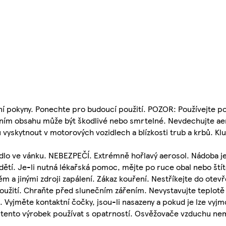
í pokyny. Ponechte pro budoucí použití. POZOR: Používejte po
ím obsahu může být škodlivé nebo smrtelné. Nevdechujte aero
yskytnout v motorových vozidlech a blízkosti trub a krbů. Klu
dlo ve vánku. NEBEZPEČÍ. Extrémně hořlavý aerosol. Nádoba je
ětí. Je-li nutná lékařská pomoc, mějte po ruce obal nebo ští
 a jinými zdroji zapálení. Zákaz kouření. Nestříkejte do otev
oužití. Chraňte před slunečním zářením. Nevystavujte teplotě 
Vyjměte kontaktní čočky, jsou-li nasazeny a pokud je lze vyj
ly tento výrobek používat s opatrností. Osvěžovače vzduchu n