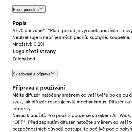
Popis produktu
Popis
Až 70 dní vůně*. *Platí, pokud je výrobek používán s nov
Neutralizuje 5 nepříjemných pachů: kuchyně, koupelna, 
Množství: 0.25l
Loga třetí strany
Zelený bod
Skladování a příprava
Příprava a používání
Mějte difuzér natočený směrem od vaší tváře po celou d
zvuk, jak difuzér resetuje svůj mechanismus. Difuzér au
intenzity.
Návod k použití: Pro použití pouze se strojkem Air Wick.
“OFF”. Před zapnutím difuzér natočte směrem od vaší t
bezpečnostních důvodů postupujte pečlivě podle pokynů