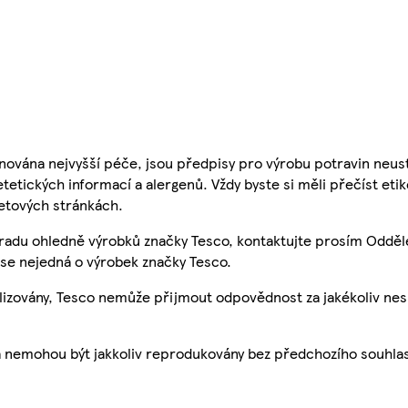
nována nejvyšší péče, jsou předpisy pro výrobu potravin neust
etetických informací a alergenů. Vždy byste si měli přečíst eti
etových stránkách.
 radu ohledně výrobků značky Tesco, kontaktujte prosím Odděl
se nejedná o výrobek značky Tesco.
ualizovány, Tesco nemůže přijmout odpovědnost za jakékoliv ne
a nemohou být jakkoliv reprodukovány bez předchozího souhla