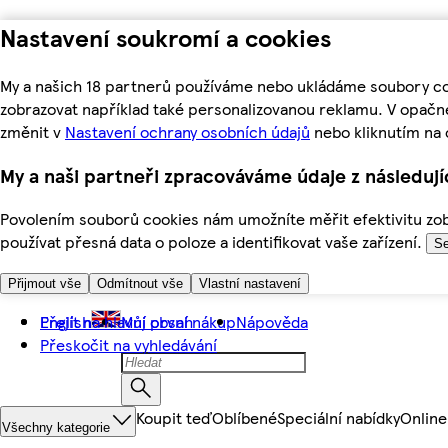
Nastavení soukromí a cookies
My a našich 18 partnerů používáme nebo ukládáme soubory coo
zobrazovat například také personalizovanou reklamu. V opačn
změnit v
Nastavení ochrany osobních údajů
nebo kliknutím na 
My a naši partneři zpracováváme údaje z následuj
Povolením souborů cookies nám umožníte měřit efektivitu zobr
používat přesná data o poloze a identifikovat vaše zařízení.
Se
Přijmout vše
Odmítnout vše
Vlastní nastavení
Přejít na hlavní obsah
English
Můj první nákup
Nápověda
Přeskočit na vyhledávání
Koupit teď
Oblíbené
Speciální nabídky
Online
Všechny kategorie