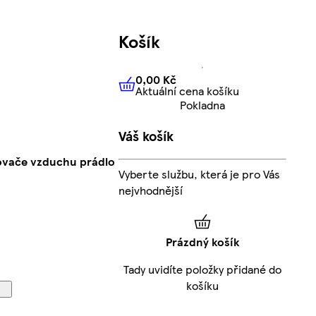
Košík
0,00 Kč
Aktuální cena košíku
0,00 Kč
Aktuální cena košíku
Pokladna
Váš košík
ovače vzduchu prádlo
Vyberte službu, která je pro Vás
nejvhodnější
Prázdný košík
Tady uvidíte položky přidané do
košíku