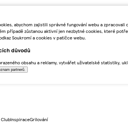
kies, abychom zajistili správné fungování webu a zpracovali 
ém případě zůstanou aktivní jen nezbytné cookies, které pot
odkaz Soukromí a cookies v patičce webu.
ících důvodů
azeného obsahu a reklamy, vytvářet uživatelské statistiky, uk
znam partnerů.
 Club
Inspirace
Grilování