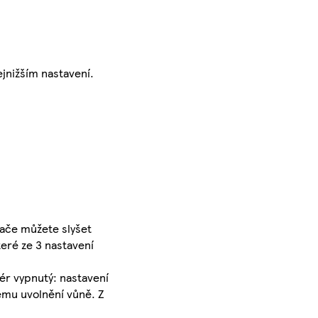
ejnižším nastavení.
nače můžete slyšet
eré ze 3 nastavení
zér vypnutý: nastavení
ému uvolnění vůně. Z