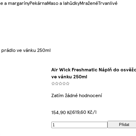
e a margaríny
Pekárna
Maso a lahůdky
Mražené
Trvanlivé
 prádlo ve vánku 250ml
Air Wick Freshmatic Náplň do osvěž
ve vánku 250ml
Zatím žádné hodnocení
619,60 Kč/l
154,90 Kč
Přidat