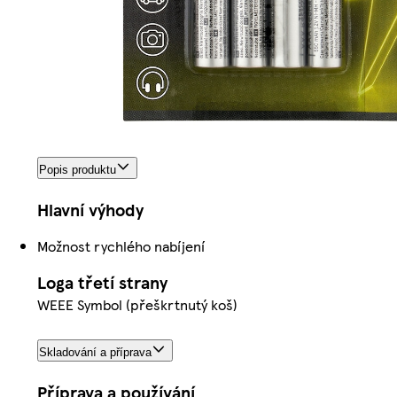
Popis produktu
Hlavní výhody
Možnost rychlého nabíjení
Loga třetí strany
WEEE Symbol (přeškrtnutý koš)
Skladování a příprava
Příprava a používání