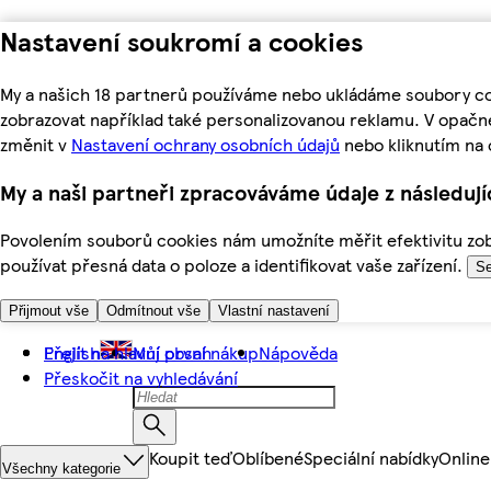
Nastavení soukromí a cookies
My a našich 18 partnerů používáme nebo ukládáme soubory coo
zobrazovat například také personalizovanou reklamu. V opačn
změnit v
Nastavení ochrany osobních údajů
nebo kliknutím na 
My a naši partneři zpracováváme údaje z následuj
Povolením souborů cookies nám umožníte měřit efektivitu zobr
používat přesná data o poloze a identifikovat vaše zařízení.
Se
Přijmout vše
Odmítnout vše
Vlastní nastavení
Přejít na hlavní obsah
English
Můj první nákup
Nápověda
Přeskočit na vyhledávání
Koupit teď
Oblíbené
Speciální nabídky
Online
Všechny kategorie