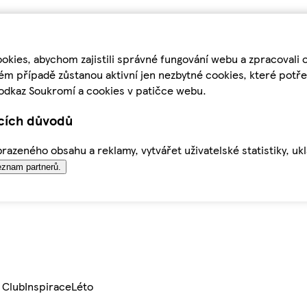
kies, abychom zajistili správné fungování webu a zpracovali 
ém případě zůstanou aktivní jen nezbytné cookies, které pot
odkaz Soukromí a cookies v patičce webu.
ících důvodů
azeného obsahu a reklamy, vytvářet uživatelské statistiky, uk
znam partnerů.
 Club
Inspirace
Léto