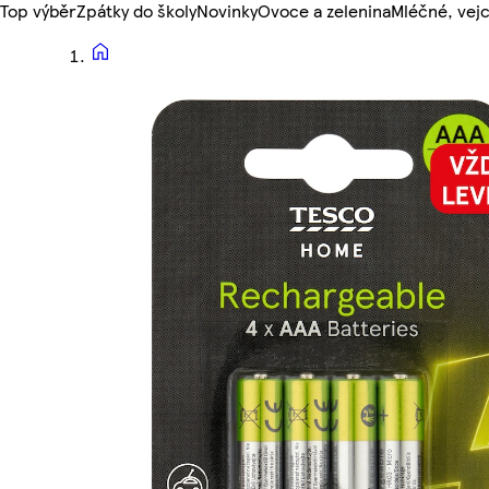
Top výběr
Zpátky do školy
Novinky
Ovoce a zelenina
Mléčné, vejc