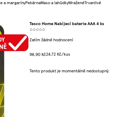
e a margaríny
Pekárna
Maso a lahůdky
Mražené
Trvanlivé
Tesco Home Nabíjecí baterie AAA 4 ks
Zatím žádné hodnocení
24,72 Kč/kus
98,90 Kč
Tento produkt je momentálně nedostupný.