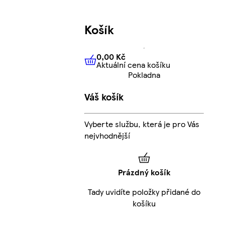
Košík
0,00 Kč
Aktuální cena košíku
0,00 Kč
Aktuální cena košíku
Pokladna
Váš košík
Vyberte službu, která je pro Vás
nejvhodnější
Prázdný košík
Tady uvidíte položky přidané do
košíku