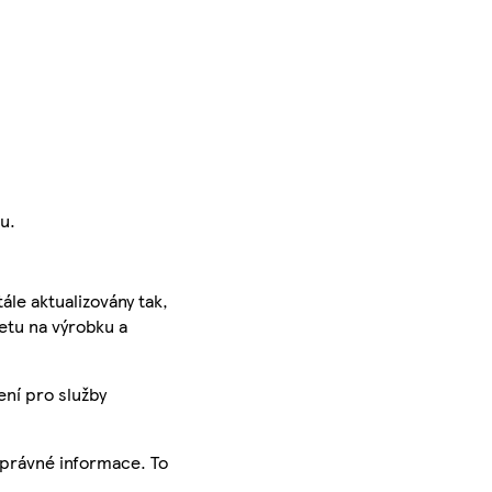
u.
ále aktualizovány tak,
ketu na výrobku a
ení pro služby
správné informace. To