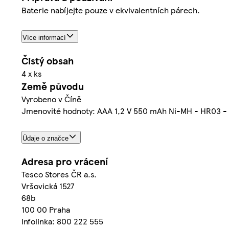
Baterie nabíjejte pouze v ekvivalentních párech.
Více informací
Čistý obsah
4 x ks
Země původu
Vyrobeno v Číně
Jmenovité hodnoty: AAA 1,2 V 550 mAh Ni-MH - HR03 - 
Údaje o značce
Adresa pro vrácení
Tesco Stores ČR a.s.
Vršovická 1527
68b
100 00 Praha
Infolinka: 800 222 555