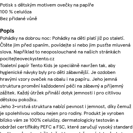
Potisk s dětským motivem ovečky na papíře
100 % celulóza
Bez přidané vůně
Popis
Pohádky na dobrou noc: Pohádky na děti platí již po staletí.
Čtěte jim před spaním, povídejte si nebo jim pusťte mluvená
slova. Například to neoposlouchané na našich stránkách
pocitejteoveckystento.cz
Toaletní papír Tento Kids je speciálně navržen tak, aby
hygienické návyky byly pro děti zábavnější. Je ozdoben
hravými vzory oveček na obalu i na papíru. Jeho jemná
struktura promění každodenní péči na zábavný a příjemný
zážitek. Každý útržek přináší dotyk jemnosti i pro citlivou
dětskou pokožku.
Jeho 3-vrstvá struktura nabízí pevnost i jemnost, díky čemuž
je spolehlivou volbou nejen pro rodiny. Produkt je vyroben
blízko vám ze 100% celulózy, dermatologicky testován a
obdržel certifikáty PEFC a FSC, které zaručují vysoký standard