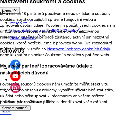
Nastavení soukromí a cookies
Kontakt
My a našich 18 partnerů používáme nebo ukládáme soubory
cookies, abychom zajistili správné fungování webu a
itesco.cz
zpracovali osobní údaje. Povolením použití všech cookies nám
Zákaznické centrum - 800 222 555
umožníte zobrazovat například také personalizovanou
reklamu. V opačném případě zůstanou aktivní jen nezbytné
Naše obchody
cookies, které potřebujeme k provozu webu. Své rozhodnutí
můžete kdykoliv změnit v
Nastavení ochrany osobních údajů
followUs
nebo kliknutím na odkaz Soukromí a cookies v patičce webu.
My a naši partneři zpracováváme údaje z
následujících důvodů
Povolením souborů cookies nám umožníte měřit efektivitu
zobrazeného obsahu a reklamy, vytvářet uživatelské statistiky,
ukládat nebo přistupovat k informacím ve vašem zařízení,
©
Tesco Stores ČR a.s. 2026
používat přesná data o poloze a identifikovat vaše zařízení.
Seznam partnerů.