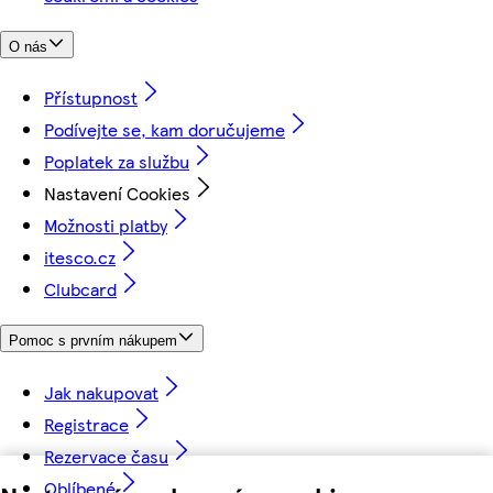
O nás
Přístupnost
Podívejte se, kam doručujeme
Poplatek za službu
Nastavení Cookies
Možnosti platby
itesco.cz
Clubcard
Pomoc s prvním nákupem
Jak nakupovat
Registrace
Rezervace času
Oblíbené