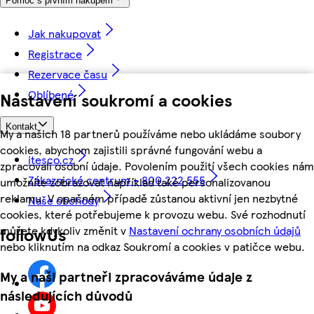
Pomoc s prvním nákupem
Jak nakupovat
Registrace
Rezervace času
Oblíbené
Nastavení soukromí a cookies
Kontakt
My a našich 18 partnerů používáme nebo ukládáme soubory
cookies, abychom zajistili správné fungování webu a
itesco.cz
zpracovali osobní údaje. Povolením použití všech cookies nám
Zákaznické centrum - 800 222 555
umožníte zobrazovat například také personalizovanou
reklamu. V opačném případě zůstanou aktivní jen nezbytné
Naše obchody
cookies, které potřebujeme k provozu webu. Své rozhodnutí
můžete kdykoliv změnit v
Nastavení ochrany osobních údajů
followUs
nebo kliknutím na odkaz Soukromí a cookies v patičce webu.
My a naši partneři zpracováváme údaje z
následujících důvodů