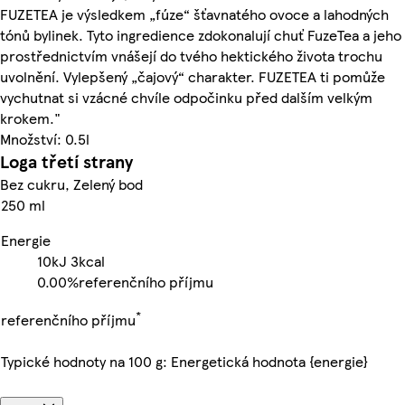
FUZETEA je výsledkem „fúze“ šťavnatého ovoce a lahodných
tónů bylinek. Tyto ingredience zdokonalují chuť FuzeTea a jeho
prostřednictvím vnášejí do tvého hektického života trochu
uvolnění. Vylepšený „čajový“ charakter. FUZETEA ti pomůže
vychutnat si vzácné chvíle odpočinku před dalším velkým
krokem."
Množství: 0.5l
Loga třetí strany
Bez cukru, Zelený bod
250 ml
Energie
10kJ
3kcal
0.00%
referenčního příjmu
*
referenčního příjmu
Typické hodnoty na 100 g: Energetická hodnota {energie}