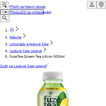
Přejít na hlavní obsah
Přeskočit na vyhledávání
Nápoje
Limonády a ledové čaje
Ledové čaje zelené
FuzeTea Green Tea citron 500ml
Zpět na Ledové čaje zelené