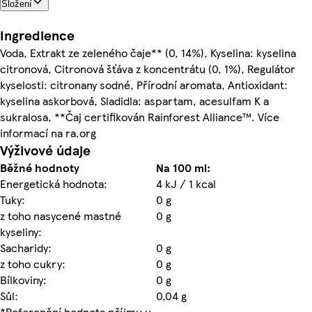
Složení
Ingredience
Voda, Extrakt ze zeleného čaje** (0, 14%), Kyselina: kyselina
citronová, Citronová šťáva z koncentrátu (0, 1%), Regulátor
kyselosti: citronany sodné, Přírodní aromata, Antioxidant:
kyselina askorbová, Sladidla: aspartam, acesulfam K a
sukralosa, **Čaj certifikován Rainforest Alliance™. Více
informací na ra.org
Výživové údaje
Běžné hodnoty
Na 100 ml:
Energetická hodnota:
4 kJ / 1 kcal
Tuky:
0 g
z toho nasycené mastné
0 g
kyseliny:
Sacharidy:
0 g
z toho cukry:
0 g
Bílkoviny:
0 g
Sůl:
0,04 g
*Referenční hodnota příjmu u
-