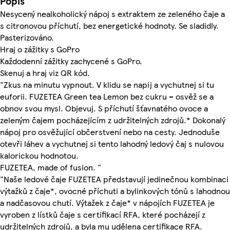
Popis
Nesycený nealkoholický nápoj s extraktem ze zeleného čaje a
s citronovou příchutí, bez energetické hodnoty. Se sladidly.
Pasterizováno.
Hraj o zážitky s GoPro
Každodenní zážitky zachycené s GoPro.
Skenuj a hraj viz QR kód.
"Zkus na minutu vypnout. V klidu se napij a vychutnej si tu
euforii. FUZETEA Green tea Lemon bez cukru – osvěž se a
obnov svou mysl. Objevuj. S příchutí šťavnatého ovoce a
zeleným čajem pocházejícím z udržitelných zdrojů.* Dokonalý
nápoj pro osvěžující občerstvení nebo na cesty. Jednoduše
otevři láhev a vychutnej si tento lahodný ledový čaj s nulovou
kalorickou hodnotou.
FUZETEA, made of fusion. "
"Naše ledové čaje FUZETEA představují jedinečnou kombinaci
výtažků z čaje*, ovocné příchuti a bylinkových tónů s lahodnou
a nadčasovou chutí. Výtažek z čaje* v nápojích FUZETEA je
vyroben z lístků čaje s certifikací RFA, které pocházejí z
udržitelných zdrojů, a byla mu udělena certifikace RFA.