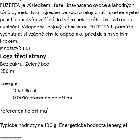
FUZETEA je výsledkem „fúze“ šťavnatého ovoce a lahodných
tónů bylinek. Tyto ingredience zdokonalují chuť FuzeTea a jeho
prostřednictvím vnášejí do tvého hektického života trochu
uvolnění. Vylepšený „čajový“ charakter. FUZETEA ti pomůže
vychutnat si vzácné chvíle odpočinku před dalším velkým
krokem.
Množství: 1.5l
Loga třetí strany
Bez cukru, Zelený bod
250 ml
Energie
10kJ
3kcal
0.00%
referenčního příjmu
*
referenčního příjmu
Typické hodnoty na 100 g: Energetická hodnota {energie}