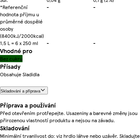
*Referenční
-
-
hodnota příjmu u
průměrné dospělé
osoby
(8400kJ/2000kcal)
1,5 L = 6 x 250 ml
-
-
Vhodné pro
Bez cukru
Přísady
Obsahuje Sladidla
Skladování a příprava
Příprava a používání
Před otevřením protřepejte. Usazeniny a barevné změny jsou
přirozenou vlastností produktu a nejsou na závadu.
Skladování
Minimální trvanlivost do: viz hrdlo láhve nebo uzávěr. Skladujte