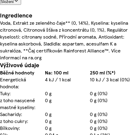
Složení
Ingredience
Voda, Extrakt ze zeleného čaje** (0, 14%), Kyselina: kyselina
citronová, Citronová šťáva z koncentrátu (0, 1%), Regulátor
kyselosti: citronany sodné, Přírodní aromata, Antioxidant:
kyselina askorbová, Sladidla: aspartam, acesulfam K a
sukralóza, **Čaj certifikován Rainforest Alliance™. Více
informací na ra.org
Výživové údaje
Běžné hodnoty
Na: 100 ml
250 ml (%*)
Energetická
4 kJ / 1 kcal
10 kJ / 3 kcal (0%)
hodnota:
Tuky:
0 g
0 g (0%)
z toho nasycené
0 g
0 g (0%)
mastné kyseliny:
Sacharidy:
0 g
0 g (0%)
z toho cukry:
0 g
0 g (0%)
Bílkoviny:
0 g
0 g (0%)
Sůl:
0,04 g
0,1 g (2%)