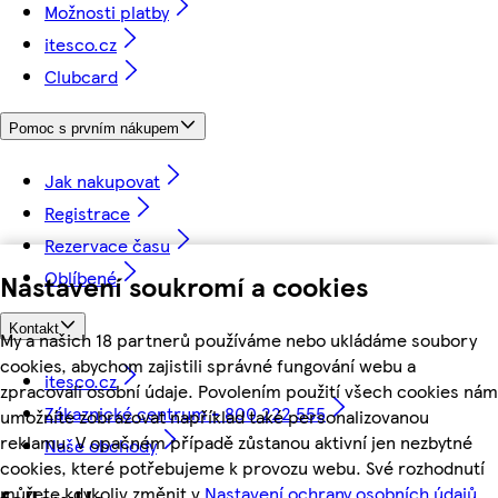
Možnosti platby
itesco.cz
Clubcard
Pomoc s prvním nákupem
Jak nakupovat
Registrace
Rezervace času
Oblíbené
Nastavení soukromí a cookies
Kontakt
My a našich 18 partnerů používáme nebo ukládáme soubory
cookies, abychom zajistili správné fungování webu a
itesco.cz
zpracovali osobní údaje. Povolením použití všech cookies nám
Zákaznické centrum - 800 222 555
umožníte zobrazovat například také personalizovanou
reklamu. V opačném případě zůstanou aktivní jen nezbytné
Naše obchody
cookies, které potřebujeme k provozu webu. Své rozhodnutí
můžete kdykoliv změnit v
Nastavení ochrany osobních údajů