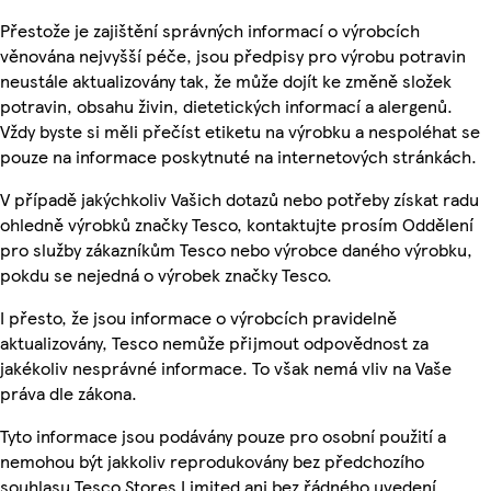
Přestože je zajištění správných informací o výrobcích
věnována nejvyšší péče, jsou předpisy pro výrobu potravin
neustále aktualizovány tak, že může dojít ke změně složek
potravin, obsahu živin, dietetických informací a alergenů.
Vždy byste si měli přečíst etiketu na výrobku a nespoléhat se
pouze na informace poskytnuté na internetových stránkách.
V případě jakýchkoliv Vašich dotazů nebo potřeby získat radu
ohledně výrobků značky Tesco, kontaktujte prosím Oddělení
pro služby zákazníkům Tesco nebo výrobce daného výrobku,
pokdu se nejedná o výrobek značky Tesco.
I přesto, že jsou informace o výrobcích pravidelně
aktualizovány, Tesco nemůže přijmout odpovědnost za
jakékoliv nesprávné informace. To však nemá vliv na Vaše
práva dle zákona.
Tyto informace jsou podávány pouze pro osobní použití a
nemohou být jakkoliv reprodukovány bez předchozího
souhlasu Tesco Stores Limited ani bez řádného uvedení