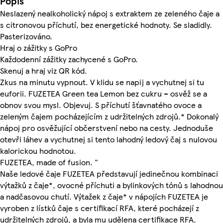
Popis
Neslazený nealkoholický nápoj s extraktem ze zeleného čaje a
s citronovou příchutí, bez energetické hodnoty. Se sladidly.
Pasterizováno.
Hraj o zážitky s GoPro
Každodenní zážitky zachycené s GoPro.
Skenuj a hraj viz QR kód.
Zkus na minutu vypnout. V klidu se napij a vychutnej si tu
euforii. FUZETEA Green tea Lemon bez cukru – osvěž se a
obnov svou mysl. Objevuj. S příchutí šťavnatého ovoce a
zeleným čajem pocházejícím z udržitelných zdrojů.* Dokonalý
nápoj pro osvěžující občerstvení nebo na cesty. Jednoduše
otevři láhev a vychutnej si tento lahodný ledový čaj s nulovou
kalorickou hodnotou.
FUZETEA, made of fusion. "
Naše ledové čaje FUZETEA představují jedinečnou kombinaci
výtažků z čaje*, ovocné příchuti a bylinkových tónů s lahodnou
a nadčasovou chutí. Výtažek z čaje* v nápojích FUZETEA je
vyroben z lístků čaje s certifikací RFA, které pocházejí z
udržitelných zdrojů, a byla mu udělena certifikace RFA.