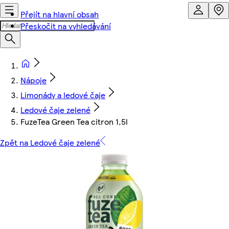
Přejít na hlavní obsah
Přeskočit na vyhledávání
Nápoje
Limonády a ledové čaje
Ledové čaje zelené
FuzeTea Green Tea citron 1,5l
Zpět na Ledové čaje zelené