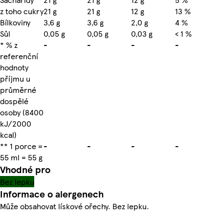
z toho cukry
21 g
21 g
12 g
13 %
Bílkoviny
3,6 g
3,6 g
2,0 g
4 %
Sůl
0,05 g
0,05 g
0,03 g
< 1 %
* % z
-
-
-
-
referenční
hodnoty
příjmu u
průměrné
dospělé
osoby (8400
kJ/2000
kcal)
** 1 porce =
-
-
-
-
55 ml = 55 g
Vhodné pro
Bez lepku
Informace o alergenech
Může obsahovat lískové ořechy. Bez lepku.