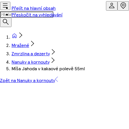
Přejít na hlavní obsah
Přeskočit na vyhledávání
Mražené
Zmrzlina a dezerty
Nanuky a kornouty
Míša Jahoda v kakaové polevě 55ml
Zpět na Nanuky a kornouty