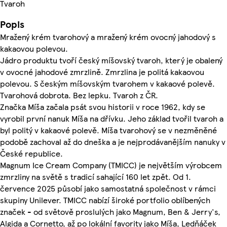
Tvaroh
Popis
Mražený krém tvarohový a mražený krém ovocný jahodový s
kakaovou polevou.
Jádro produktu tvoří český míšovský tvaroh, který je obalený
v ovocné jahodové zmrzlině. Zmrzlina je politá kakaovou
polevou. S českým míšovským tvarohem v kakaové polevě.
Tvarohová dobrota. Bez lepku. Tvaroh z ČR.
Značka Míša začala psát svou historii v roce 1962, kdy se
vyrobil první nanuk Míša na dřívku. Jeho základ tvořil tvaroh a
byl politý v kakaové polevě. Míša tvarohový se v nezměněné
podobě zachoval až do dneška a je nejprodávanějším nanuky v
České republice.
Magnum Ice Cream Company (TMICC) je největším výrobcem
zmrzliny na světě s tradicí sahající 160 let zpět. Od 1.
července 2025 působí jako samostatná společnost v rámci
skupiny Unilever. TMICC nabízí široké portfolio oblíbených
značek - od světově proslulých jako Magnum, Ben & Jerry's,
Algida a Cornetto, až po lokální favority jako Míša, Ledňáček