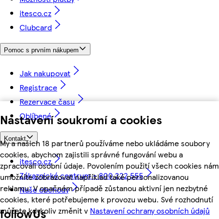
itesco.cz
Clubcard
Pomoc s prvním nákupem
Jak nakupovat
Registrace
Rezervace času
Oblíbené
Nastavení soukromí a cookies
Kontakt
My a našich 18 partnerů používáme nebo ukládáme soubory
cookies, abychom zajistili správné fungování webu a
itesco.cz
zpracovali osobní údaje. Povolením použití všech cookies nám
Zákaznické centrum - 800 222 555
umožníte zobrazovat například také personalizovanou
reklamu. V opačném případě zůstanou aktivní jen nezbytné
Naše obchody
cookies, které potřebujeme k provozu webu. Své rozhodnutí
můžete kdykoliv změnit v
Nastavení ochrany osobních údajů
followUs