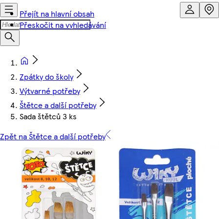
Přejít na hlavní obsah
Přeskočit na vyhledávání
Zpátky do školy
Výtvarné potřeby
Štětce a další potřeby
Sada štětců 3 ks
Zpět na Štětce a další potřeby