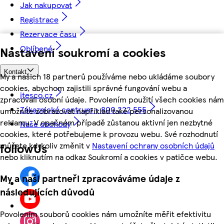
Jak nakupovat
Registrace
Rezervace času
Oblíbené
Nastavení soukromí a cookies
Kontakt
My a našich 18 partnerů používáme nebo ukládáme soubory
cookies, abychom zajistili správné fungování webu a
itesco.cz
zpracovali osobní údaje. Povolením použití všech cookies nám
Zákaznické centrum - 800 222 555
umožníte zobrazovat například také personalizovanou
reklamu. V opačném případě zůstanou aktivní jen nezbytné
Naše obchody
cookies, které potřebujeme k provozu webu. Své rozhodnutí
můžete kdykoliv změnit v
Nastavení ochrany osobních údajů
followUs
nebo kliknutím na odkaz Soukromí a cookies v patičce webu.
My a naši partneři zpracováváme údaje z
následujících důvodů
Povolením souborů cookies nám umožníte měřit efektivitu