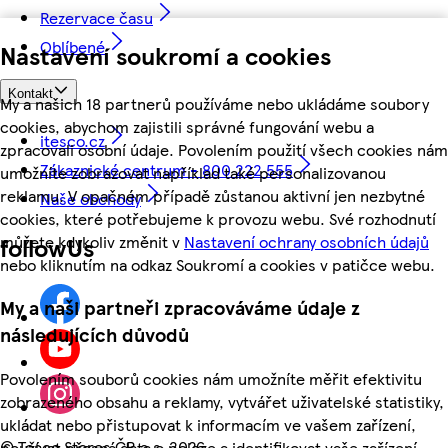
Rezervace času
Oblíbené
Nastavení soukromí a cookies
Kontakt
My a našich 18 partnerů používáme nebo ukládáme soubory
cookies, abychom zajistili správné fungování webu a
itesco.cz
zpracovali osobní údaje. Povolením použití všech cookies nám
Zákaznické centrum - 800 222 555
umožníte zobrazovat například také personalizovanou
reklamu. V opačném případě zůstanou aktivní jen nezbytné
Naše obchody
cookies, které potřebujeme k provozu webu. Své rozhodnutí
můžete kdykoliv změnit v
Nastavení ochrany osobních údajů
followUs
nebo kliknutím na odkaz Soukromí a cookies v patičce webu.
My a naši partneři zpracováváme údaje z
následujících důvodů
Povolením souborů cookies nám umožníte měřit efektivitu
zobrazeného obsahu a reklamy, vytvářet uživatelské statistiky,
ukládat nebo přistupovat k informacím ve vašem zařízení,
©
Tesco Stores ČR a.s. 2026
používat přesná data o poloze a identifikovat vaše zařízení.