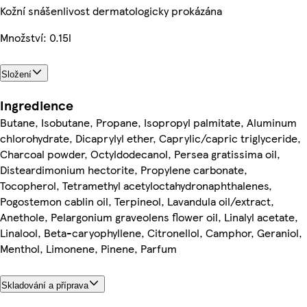
Kožní snášenlivost dermatologicky prokázána
Množství: 0.15l
Složení
Ingredience
Butane, Isobutane, Propane, Isopropyl palmitate, Aluminum
chlorohydrate, Dicaprylyl ether, Caprylic/capric triglyceride,
Charcoal powder, Octyldodecanol, Persea gratissima oil,
Disteardimonium hectorite, Propylene carbonate,
Tocopherol, Tetramethyl acetyloctahydronaphthalenes,
Pogostemon cablin oil, Terpineol, Lavandula oil/extract,
Anethole, Pelargonium graveolens flower oil, Linalyl acetate,
Linalool, Beta-caryophyllene, Citronellol, Camphor, Geraniol,
Menthol, Limonene, Pinene, Parfum
Skladování a příprava