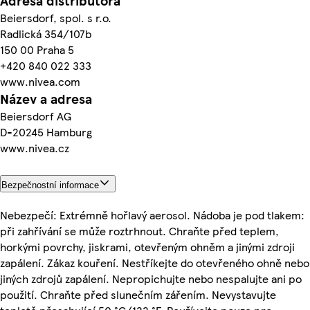
Adresa distributora
Beiersdorf, spol. s r.o.
Radlická 354/107b
150 00 Praha 5
+420 840 022 333
www.nivea.com
Název a adresa
Beiersdorf AG
D-20245 Hamburg
www.nivea.cz
Bezpečnostní informace
Nebezpečí: Extrémně hořlavý aerosol. Nádoba je pod tlakem:
při zahřívání se může roztrhnout. Chraňte před teplem,
horkými povrchy, jiskrami, otevřeným ohněm a jinými zdroji
zapálení. Zákaz kouření. Nestříkejte do otevřeného ohně nebo
jiných zdrojů zapálení. Nepropichujte nebo nespalujte ani po
použití. Chraňte před slunečním zářením. Nevystavujte