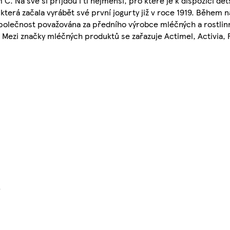
 Na své si přijdou i ti nejmenší, pro které je k dispozici dět
erá začala vyrábět své první jogurty již v roce 1919. Během ná
 společnost považována za předního výrobce mléčných a rostli
y. Mezi značky mléčných produktů se zařazuje Actimel, Activia, 
}