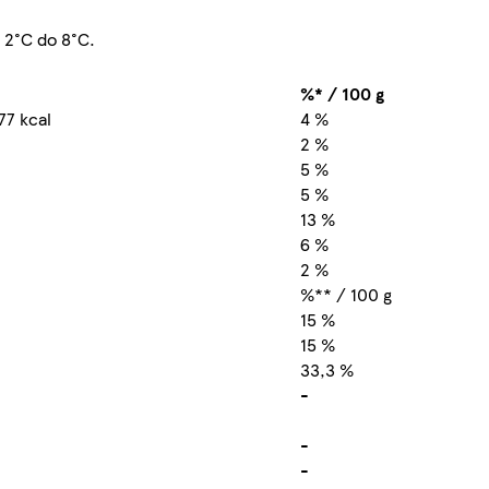
d 2°C do 8°C.
%* / 100 g
77 kcal
4 %
2 %
5 %
5 %
13 %
6 %
2 %
%** / 100 g
15 %
15 %
33,3 %
-
-
-