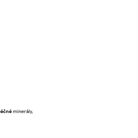
léčné
minerály,