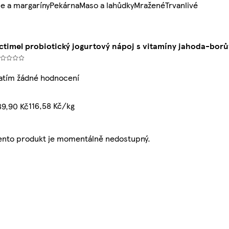
e a margaríny
Pekárna
Maso a lahůdky
Mražené
Trvanlivé
ctimel probiotický jogurtový nápoj s vitamíny jahoda-borů
atím žádné hodnocení
116,58 Kč/kg
39,90 Kč
ento produkt je momentálně nedostupný.