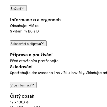
Složení
Informace o alergenech
Obsahuje: Mléko
S vitamíny B6 a D
Skladování a příprava
Příprava a používání
Před otevřením protřepejte.
Skladování
Spotřebujte do: uvedeno i na víčku lahvičky. Skladujte o
Více informací
Čistý obsah
12 x 100g ℮