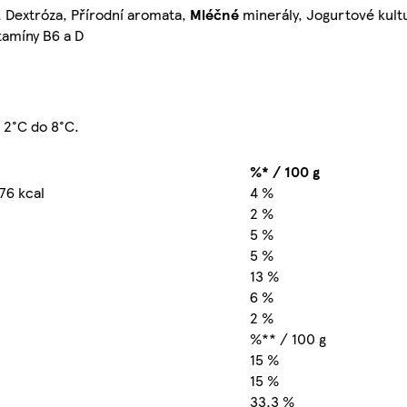
, Dextróza, Přírodní aromata,
Mléčné
minerály, Jogurtové kultu
tamíny B6 a D
d 2°C do 8°C.
%* / 100 g
76 kcal
4 %
2 %
5 %
5 %
13 %
6 %
2 %
%** / 100 g
15 %
15 %
33,3 %