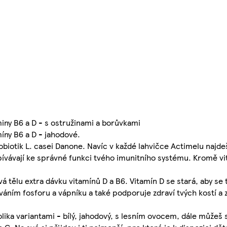
iny B6 a D - s ostružinami a borůvkami
íny B6 a D - jahodové.
robiotik L. casei Danone. Navíc v každé lahvičce Actimelu najd
ívávají ke správné funkci tvého imunitního systému. Kromě vit
á tělu extra dávku vitamínů D a B6. Vitamín D se stará, aby se 
áním fosforu a vápníku a také podporuje zdraví tvých kostí a
lika variantami - bílý, jahodový, s lesním ovocem, dále můžeš