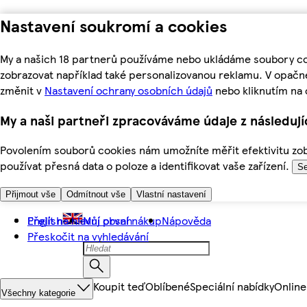
Nastavení soukromí a cookies
My a našich 18 partnerů používáme nebo ukládáme soubory coo
zobrazovat například také personalizovanou reklamu. V opačn
změnit v
Nastavení ochrany osobních údajů
nebo kliknutím na 
My a naši partneři zpracováváme údaje z následuj
Povolením souborů cookies nám umožníte měřit efektivitu zobr
používat přesná data o poloze a identifikovat vaše zařízení.
Se
Přijmout vše
Odmítnout vše
Vlastní nastavení
Přejít na hlavní obsah
English
Můj první nákup
Nápověda
Přeskočit na vyhledávání
Koupit teď
Oblíbené
Speciální nabídky
Online
Všechny kategorie