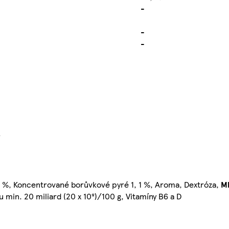
-
-
-
}
 2 %, Koncentrované borůvkové pyré 1, 1 %, Aroma, Dextróza,
M
min. 20 miliard (20 x 10⁹)/100 g, Vitamíny B6 a D