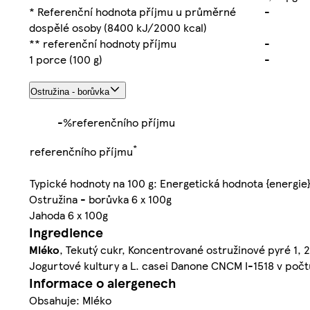
* Referenční hodnota příjmu u průměrné
-
dospělé osoby (8400 kJ/2000 kcal)
** referenční hodnoty příjmu
-
1 porce (100 g)
-
Ostružina - borůvka
-%
referenčního příjmu
*
referenčního příjmu
Typické hodnoty na 100 g: Energetická hodnota {energie
Ostružina - borůvka 6 x 100g
Jahoda 6 x 100g
Ingredience
Mléko
, Tekutý cukr, Koncentrované ostružinové pyré 1,
Jogurtové kultury a L. casei Danone CNCM I-1518 v počtu 
Informace o alergenech
Obsahuje: Mléko