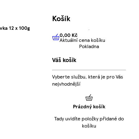
Košík
vka 12 x 100g
0,00 Kč
Aktuální cena košíku
0,00 Kč
Aktuální cena košíku
Pokladna
Váš košík
Vyberte službu, která je pro Vás
nejvhodnější
Prázdný košík
Tady uvidíte položky přidané do
košíku