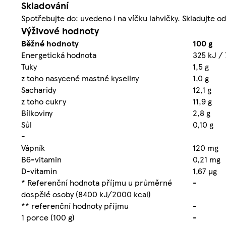
Skladování
Spotřebujte do: uvedeno i na víčku lahvičky. Skladujte o
Výživové hodnoty
Běžné hodnoty
100 g
Energetická hodnota
325 kJ / 
Tuky
1,5 g
z toho nasycené mastné kyseliny
1,0 g
Sacharidy
12,1 g
z toho cukry
11,9 g
Bílkoviny
2,8 g
Sůl
0,10 g
-
Vápník
120 mg
B6-vitamin
0,21 mg
D-vitamin
1,67 µg
* Referenční hodnota příjmu u průměrné
-
dospělé osoby (8400 kJ/2000 kcal)
** referenční hodnoty příjmu
-
1 porce (100 g)
-