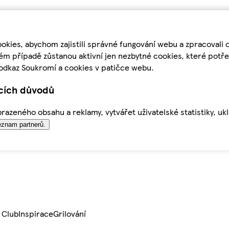
kies, abychom zajistili správné fungování webu a zpracovali 
ém případě zůstanou aktivní jen nezbytné cookies, které pot
odkaz Soukromí a cookies v patičce webu.
ících důvodů
azeného obsahu a reklamy, vytvářet uživatelské statistiky, uk
znam partnerů.
 Club
Inspirace
Grilování