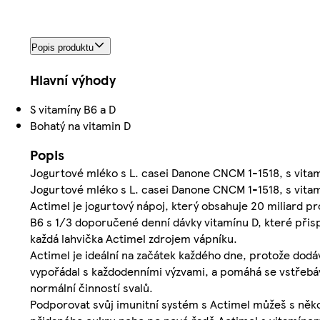
Popis produktu
Hlavní výhody
S vitamíny B6 a D
Bohatý na vitamin D
Popis
Jogurtové mléko s L. casei Danone CNCM 1-1518, s vitam
Jogurtové mléko s L. casei Danone CNCM 1-1518, s vitam
Actimel je jogurtový nápoj, který obsahuje 20 miliard p
B6 s 1/3 doporučené denní dávky vitamínu D, které přisp
každá lahvička Actimel zdrojem vápníku.
Actimel je ideální na začátek každého dne, protože dodáv
vypořádal s každodenními výzvami, a pomáhá se vstřebáv
normální činností svalů.
Podporovat svůj imunitní systém s Actimel můžeš s něko