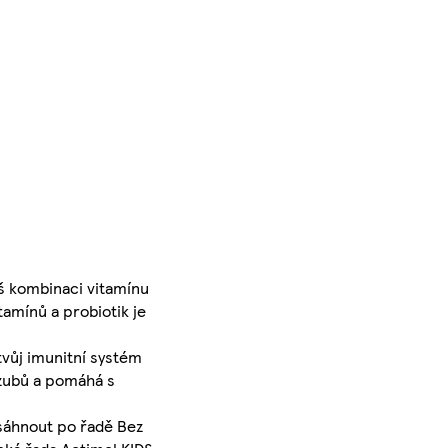
eš kombinaci vitamínu
amínů a probiotik je
tvůj imunitní systém
 zubů a pomáhá s
 sáhnout po řadě Bez