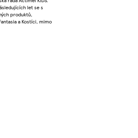
ská řada Actimel KIDS.
sledujících let se s
nných produktů,
Fantasia a Kostíci, mimo