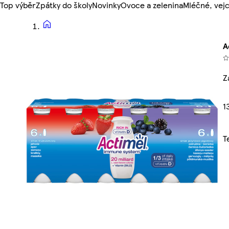
Top výběr
Zpátky do školy
Novinky
Ovoce a zelenina
Mléčné, vejc
A
Z
1
T