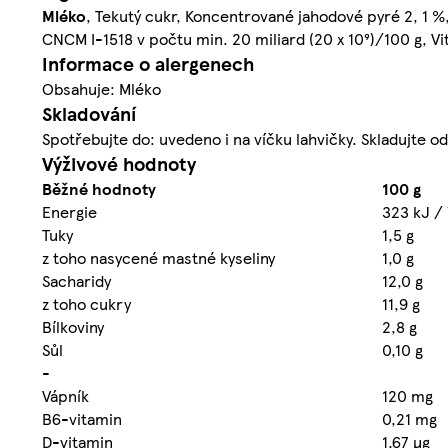
Mléko
, Tekutý cukr, Koncentrované jahodové pyré 2, 1 %
CNCM I-1518 v počtu min. 20 miliard (20 x 10⁹)/100 g, Vi
Informace o alergenech
Obsahuje: Mléko
Skladování
Spotřebujte do: uvedeno i na víčku lahvičky. Skladujte o
Výživové hodnoty
Běžné hodnoty
100 g
Energie
323 kJ / 
Tuky
1,5 g
z toho nasycené mastné kyseliny
1,0 g
Sacharidy
12,0 g
z toho cukry
11,9 g
Bílkoviny
2,8 g
Sůl
0,10 g
-
Vápník
120 mg
B6-vitamin
0,21 mg
D-vitamin
1,67 µg