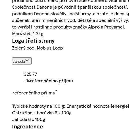
přidaného cukru nebo po nové řadě Actimel s vitamínem C.
Společnost Danone je původně španělskou společností, kt
podnikem Danone sloučily i další firmy, a proto je dnes
sušenek, ale i minerálních vod, dětské a speciální výživ
to vyrábí i rostlinné produkty značky Alpro a Provamel.
Množství: 1.2kg
Loga třetí strany
Zelený bod, Mobius Loop
Jahoda
325
77
-%
referenčního příjmu
*
referenčního příjmu
Typické hodnoty na 100 g: Energetická hodnota {energie
Ostružina - borůvka 6 x 100g
Jahoda 6 x 100g
Ingredience