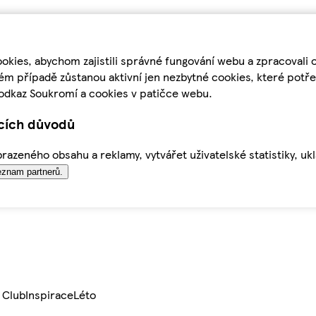
kies, abychom zajistili správné fungování webu a zpracovali 
ém případě zůstanou aktivní jen nezbytné cookies, které pot
odkaz Soukromí a cookies v patičce webu.
ících důvodů
azeného obsahu a reklamy, vytvářet uživatelské statistiky, uk
znam partnerů.
 Club
Inspirace
Léto