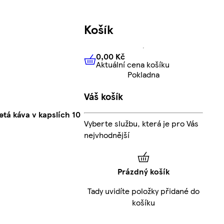
Košík
0,00 Kč
Aktuální cena košíku
0,00 Kč
Aktuální cena košíku
Pokladna
Váš košík
tá káva v kapslích 10
Vyberte službu, která je pro Vás
nejvhodnější
Prázdný košík
Tady uvidíte položky přidané do
košíku