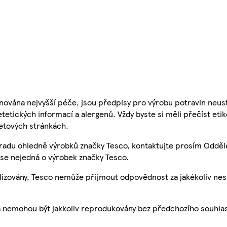
nována nejvyšší péče, jsou předpisy pro výrobu potravin neust
etetických informací a alergenů. Vždy byste si měli přečíst eti
etových stránkách.
 radu ohledně výrobků značky Tesco, kontaktujte prosím Odděl
se nejedná o výrobek značky Tesco.
ualizovány, Tesco nemůže přijmout odpovědnost za jakékoliv ne
a nemohou být jakkoliv reprodukovány bez předchozího souhla