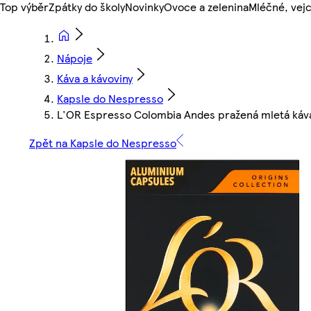
Top výběr
Zpátky do školy
Novinky
Ovoce a zelenina
Mléčné, vejc
Nápoje
Káva a kávoviny
Kapsle do Nespresso
L'OR Espresso Colombia Andes pražená mletá káva 
Zpět na Kapsle do Nespresso