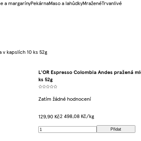
e a margaríny
Pekárna
Maso a lahůdky
Mražené
Trvanlivé
v kapslích 10 ks 52g
L'OR Espresso Colombia Andes pražená mle
ks 52g
Zatím žádné hodnocení
2 498,08 Kč/kg
129,90 Kč
Přidat