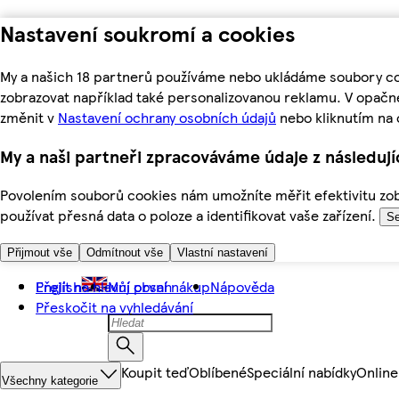
Nastavení soukromí a cookies
My a našich 18 partnerů používáme nebo ukládáme soubory coo
zobrazovat například také personalizovanou reklamu. V opačn
změnit v
Nastavení ochrany osobních údajů
nebo kliknutím na 
My a naši partneři zpracováváme údaje z následuj
Povolením souborů cookies nám umožníte měřit efektivitu zobr
používat přesná data o poloze a identifikovat vaše zařízení.
Se
Přijmout vše
Odmítnout vše
Vlastní nastavení
Přejít na hlavní obsah
English
Můj první nákup
Nápověda
Přeskočit na vyhledávání
Koupit teď
Oblíbené
Speciální nabídky
Online
Všechny kategorie