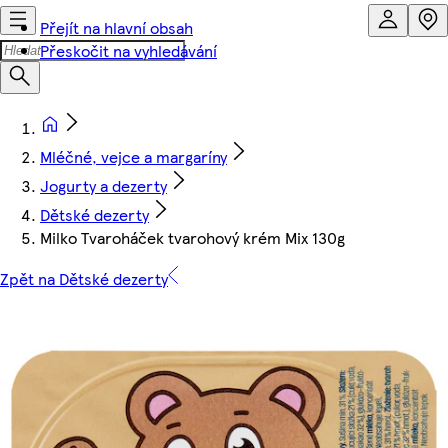
Přejít na hlavní obsah
Přeskočit na vyhledávání
Mléčné, vejce a margaríny
Jogurty a dezerty
Dětské dezerty
Milko Tvaroháček tvarohový krém Mix 130g
Zpět na Dětské dezerty