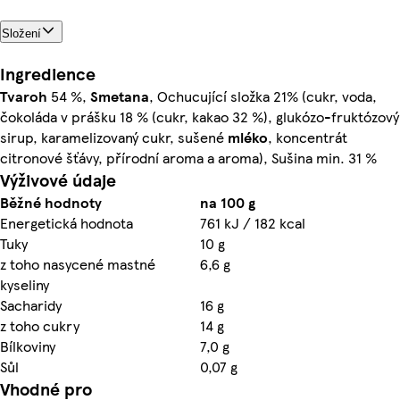
Složení
Ingredience
Tvaroh
54 %,
Smetana
, Ochucující složka 21% (cukr, voda,
čokoláda v prášku 18 % (cukr, kakao 32 %), glukózo-fruktózový
sirup, karamelizovaný cukr, sušené
mléko
, koncentrát
citronové šťávy, přírodní aroma a aroma), Sušina min. 31 %
Výživové údaje
Běžné hodnoty
na 100 g
Energetická hodnota
761 kJ / 182 kcal
Tuky
10 g
z toho nasycené mastné
6,6 g
kyseliny
Sacharidy
16 g
z toho cukry
14 g
Bílkoviny
7,0 g
Sůl
0,07 g
Vhodné pro