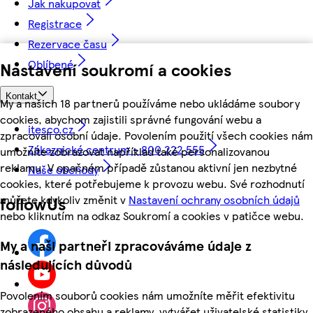
Jak nakupovat
Registrace
Rezervace času
Oblíbené
Nastavení soukromí a cookies
Kontakt
My a našich 18 partnerů používáme nebo ukládáme soubory
cookies, abychom zajistili správné fungování webu a
itesco.cz
zpracovali osobní údaje. Povolením použití všech cookies nám
Zákaznické centrum - 800 222 555
umožníte zobrazovat například také personalizovanou
reklamu. V opačném případě zůstanou aktivní jen nezbytné
Naše obchody
cookies, které potřebujeme k provozu webu. Své rozhodnutí
můžete kdykoliv změnit v
Nastavení ochrany osobních údajů
followUs
nebo kliknutím na odkaz Soukromí a cookies v patičce webu.
My a naši partneři zpracováváme údaje z
následujících důvodů
Povolením souborů cookies nám umožníte měřit efektivitu
zobrazeného obsahu a reklamy, vytvářet uživatelské statistiky,