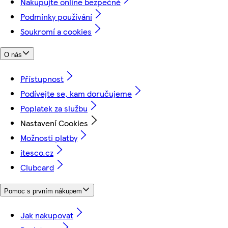
Nakupujte online bezpečně
Podmínky používání
Soukromí a cookies
O nás
Přístupnost
Podívejte se, kam doručujeme
Poplatek za službu
Nastavení Cookies
Možnosti platby
itesco.cz
Clubcard
Pomoc s prvním nákupem
Jak nakupovat