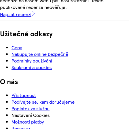
Recenze na našem webu píší naši zákazníci. Tesco
publikované recenze neověřuje.
Napsat recenzi
Užitečné odkazy
Cena
Nakupujte online bezpečně
Podmínky používání
Soukromí a cookies
O nás
Přístupnost
Podívejte se, kam doručujeme
Poplatek za službu
Nastavení Cookies
Možnosti platby
itesco.cz