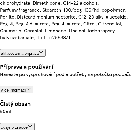
chlorohydrate, Dimethicone, C14-22 alcohols,
Parfum/fragrance, Steareth-100/peg-136/hdi copolymer,
Perlite, Disteardimonium hectorite, C12-20 alkyl glucoside,
Peg-4, Peg-4 dilaurate, Peg-4 laurate, Citral, Citronellol,
Coumarin, Geraniol, Limonene, Linalool, Iodopropynyl
butylcarbamate, (f.i.l. c275938/1).
Skladování a příprava
Příprava a používání
Naneste po vysprchování podle potřeby na pokožku podpaží.
Více informací
Čistý obsah
50ml
Údaje o značce