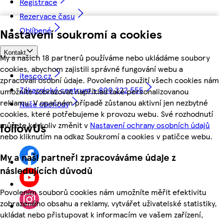
Registrace
Rezervace času
Oblíbené
Nastavení soukromí a cookies
Kontakt
My a našich 18 partnerů používáme nebo ukládáme soubory
cookies, abychom zajistili správné fungování webu a
itesco.cz
zpracovali osobní údaje. Povolením použití všech cookies nám
Zákaznické centrum - 800 222 555
umožníte zobrazovat například také personalizovanou
reklamu. V opačném případě zůstanou aktivní jen nezbytné
Naše obchody
cookies, které potřebujeme k provozu webu. Své rozhodnutí
můžete kdykoliv změnit v
Nastavení ochrany osobních údajů
followUs
nebo kliknutím na odkaz Soukromí a cookies v patičce webu.
My a naši partneři zpracováváme údaje z
následujících důvodů
Povolením souborů cookies nám umožníte měřit efektivitu
zobrazeného obsahu a reklamy, vytvářet uživatelské statistiky,
ukládat nebo přistupovat k informacím ve vašem zařízení,