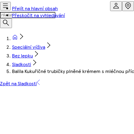
Přejít na hlavní obsah
Přeskočit na vyhledávání
Speciální výživa
Bez lepku
Sladkosti
Balila Kukuřičné trubičky plněné krémem s mléčnou příc
Zpět na Sladkosti