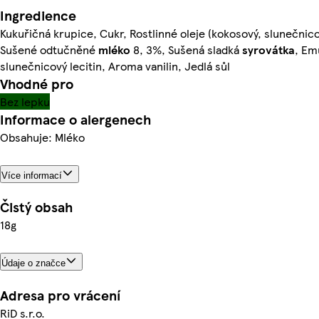
Ingredience
Kukuřičná krupice, Cukr, Rostlinné oleje (kokosový, slunečnico
Sušené odtučněné
mléko
8, 3%, Sušená sladká
syrovátka
, Em
slunečnicový lecitin, Aroma vanilin, Jedlá sůl
Vhodné pro
Bez lepku
Informace o alergenech
Obsahuje: Mléko
Více informací
Čistý obsah
18g
Údaje o značce
Adresa pro vrácení
RiD s.r.o.