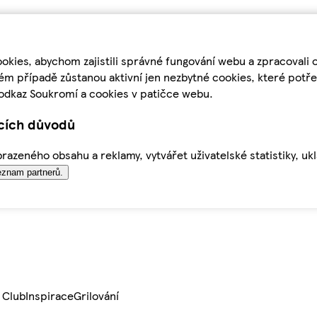
kies, abychom zajistili správné fungování webu a zpracovali 
ém případě zůstanou aktivní jen nezbytné cookies, které pot
odkaz Soukromí a cookies v patičce webu.
ících důvodů
azeného obsahu a reklamy, vytvářet uživatelské statistiky, uk
znam partnerů.
 Club
Inspirace
Grilování