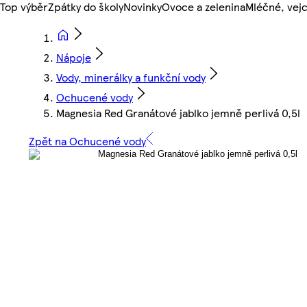
Top výběr
Zpátky do školy
Novinky
Ovoce a zelenina
Mléčné, vejc
Nápoje
Vody, minerálky a funkční vody
Ochucené vody
Magnesia Red Granátové jablko jemně perlivá 0,5l
Zpět na Ochucené vody