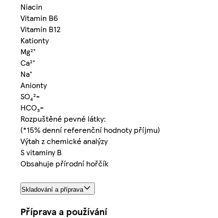
Niacin
Vitamin B6
Vitamin B12
Kationty
Mg²⁺
Ca²⁺
Na⁺
Anionty
SO₄²-
HCO₃-
Rozpuštěné pevné látky:
(*15% denní referenční hodnoty příjmu)
Výtah z chemické analýzy
S vitaminy B
Obsahuje přírodní hořčík
Skladování a příprava
Příprava a používání