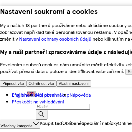
Nastavení soukromí a cookies
My a našich 18 partnerů používáme nebo ukládáme soubory coo
zobrazovat například také personalizovanou reklamu. V opačn
změnit v
Nastavení ochrany osobních údajů
nebo kliknutím na 
My a naši partneři zpracováváme údaje z následuj
Povolením souborů cookies nám umožníte měřit efektivitu zobr
používat přesná data o poloze a identifikovat vaše zařízení.
Se
Přijmout vše
Odmítnout vše
Vlastní nastavení
Přejít na hlavní obsah
English
Můj první nákup
Nápověda
Přeskočit na vyhledávání
Koupit teď
Oblíbené
Speciální nabídky
Online
Všechny kategorie