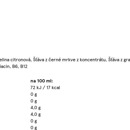
yselina citronová, Šťáva z černé mrkve z koncentrátu, Šťáva z gr
iacin, B6, B12
na 100 ml:
72 kJ / 17 kcal
0 g
0 g
4,0 g
4,0 g
0 g
0 g