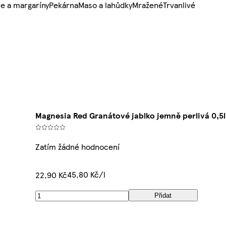
e a margaríny
Pekárna
Maso a lahůdky
Mražené
Trvanlivé
Magnesia Red Granátové jablko jemně perlivá 0,5l
Zatím žádné hodnocení
45,80 Kč/l
22,90 Kč
Přidat