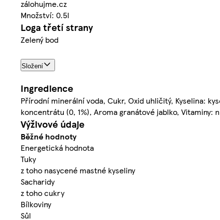
zálohujme.cz
Množství: 0.5l
Loga třetí strany
Zelený bod
Složení
Ingredience
Přírodní minerální voda, Cukr, Oxid uhličitý, Kyselina: k
koncentrátu (0, 1%), Aroma granátové jablko, Vitaminy: n
Výživové údaje
Běžné hodnoty
Energetická hodnota
Tuky
z toho nasycené mastné kyseliny
Sacharidy
z toho cukry
Bílkoviny
Sůl