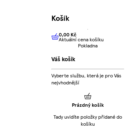
Košík
0,00 Kč
Aktuální cena košíku
0,00 Kč
Aktuální cena košíku
Pokladna
Váš košík
Vyberte službu, která je pro Vás
nejvhodnější
Prázdný košík
Tady uvidíte položky přidané do
košíku