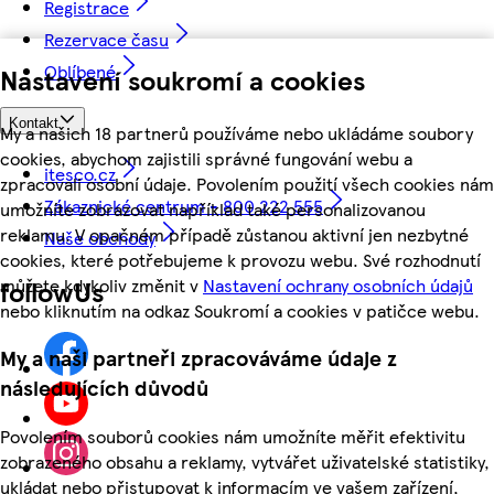
Registrace
Rezervace času
Oblíbené
Nastavení soukromí a cookies
Kontakt
My a našich 18 partnerů používáme nebo ukládáme soubory
cookies, abychom zajistili správné fungování webu a
itesco.cz
zpracovali osobní údaje. Povolením použití všech cookies nám
Zákaznické centrum - 800 222 555
umožníte zobrazovat například také personalizovanou
reklamu. V opačném případě zůstanou aktivní jen nezbytné
Naše obchody
cookies, které potřebujeme k provozu webu. Své rozhodnutí
můžete kdykoliv změnit v
Nastavení ochrany osobních údajů
followUs
nebo kliknutím na odkaz Soukromí a cookies v patičce webu.
My a naši partneři zpracováváme údaje z
následujících důvodů
Povolením souborů cookies nám umožníte měřit efektivitu
zobrazeného obsahu a reklamy, vytvářet uživatelské statistiky,
ukládat nebo přistupovat k informacím ve vašem zařízení,