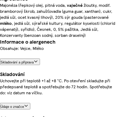
Majonéza (řepkový olej, pitná voda,
vaječné
žloutky, modif.
bramborový škrob, zahušťovadla (guma guar, xanthan), cukr,
jedlá sůl, ocet kvasný lihový), 20% sýr gouda (pasterované
mléko
, jedlá sůl, sýrařské kultury, regulátor kyselosti (chlorid
vápenatý), syřidlo), Česnek, 0, 5% pažitka, Jedlá sůl,
Konzervanty (benzoan sodný, sorban draselný)
Informace o alergenech
Obsahuje: Vejce, Mléko
Skladování a příprava
Skladování
Uchovejte při teplotě +1 až +8 °C. Po otevření skladujte při
předepsané teplotě a spotřebujte do 72 hodin. Spotřebujte
do: viz datum na víčku.
Údaje o značce