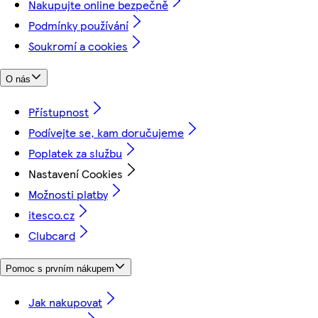
Nakupujte online bezpečně
Podmínky používání
Soukromí a cookies
O nás
Přístupnost
Podívejte se, kam doručujeme
Poplatek za službu
Nastavení Cookies
Možnosti platby
itesco.cz
Clubcard
Pomoc s prvním nákupem
Jak nakupovat