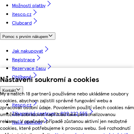
Možnosti platby
itesco.cz
Clubcard
Pomoc s prvním nákupem
Jak nakupovat
Registrace
Rezervace času
Oblíbené
Nastavení soukromí a cookies
Kontakt
My a našich 18 partnerů používáme nebo ukládáme soubory
cookies, abychom zajistili správné fungování webu a
itesco.cz
zpracovali osobní údaje. Povolením použití všech cookies nám
Zákaznické centrum - 800 222 555
umožníte zobrazovat například také personalizovanou
reklamu. V opačném případě zůstanou aktivní jen nezbytné
Naše obchody
cookies, které potřebujeme k provozu webu. Své rozhodnutí