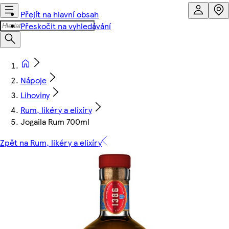
Přejít na hlavní obsah
Přeskočit na vyhledávání
Nápoje
Lihoviny
Rum, likéry a elixíry
Jogaila Rum 700ml
Zpět na Rum, likéry a elixíry