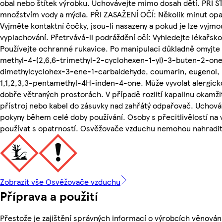
obal nebo štítek výrobku. Uchovávejte mimo dosah dětí. PŘI S
množstvím vody a mýdla. PŘI ZASAŽENÍ OČÍ: Několik minut opa
Vyjměte kontaktní čočky, jsou-li nasazeny a pokud je lze vyjm
vyplachování. Přetrvává-li podráždění očí: Vyhledejte lékařs
Používejte ochranné rukavice. Po manipulaci důkladně omyjte
methyl-4-(2,6,6-trimethyl-2-cyclohexen-1-yl)-3-buten-2-one
dimethylcyclohex-3-ene-1-carbaldehyde, coumarin, eugenol, 
1,1,2,3,3-pentamethyl-4H-inden-4-one. Může vyvolat alergicko
dobře větraných prostorách. V případě rozlití kapalinu okamžit
přístroj nebo kabel do zásuvky nad zahřátý odpařovač. Uchová
pokyny během celé doby používání. Osoby s přecitlivělostí na
používat s opatrností. Osvěžovače vzduchu nemohou nahradit
Zobrazit vše Osvěžovače vzduchu
Příprava a použití
Přestože je zajištění správných informací o výrobcích věnován