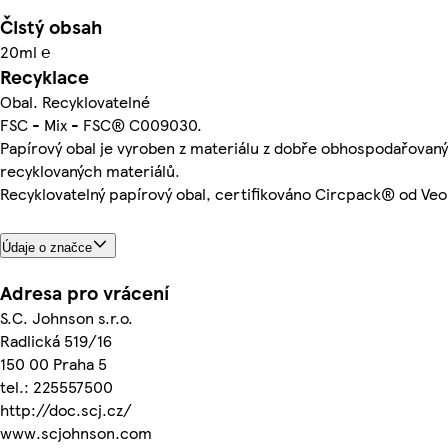
Čistý obsah
20ml ℮
Recyklace
Obal. Recyklovatelné
FSC - Mix - FSC® C009030.
Papírový obal je vyroben z materiálu z dobře obhospodařovanýc
recyklovaných materiálů.
Recyklovatelný papírový obal, certifikováno Circpack® od Veol
Údaje o značce
Adresa pro vrácení
S.C. Johnson s.r.o.
Radlická 519/16
150 00 Praha 5
tel.: 225557500
http://doc.scj.cz/
www.scjohnson.com