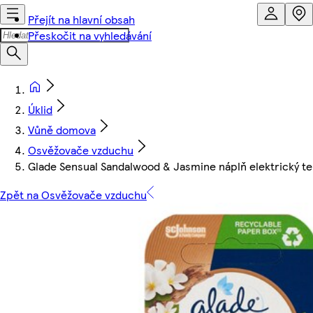
Přejít na hlavní obsah
Přeskočit na vyhledávání
Úklid
Vůně domova
Osvěžovače vzduchu
Glade Sensual Sandalwood & Jasmine náplň elektrický t
Zpět na Osvěžovače vzduchu