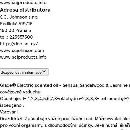
www.scjproducts.info
Adresa distributora
S.C. Johnson s.r.o.
Radlická 519/16
150 00 Praha 5
tel.: 225557500
http://doc.scj.cz/
www.scjohnson.com
www.scjproducts.info
Bezpečnostní informace
Glade® Electric scented oil - Sensual Sandalwood & Jasmine n
osvěžovač vzduchu
Obsahuje: 1-(1,2,3,4,5,6,7,8-oktahydro-2,3,8,8- tetramethyl-2
isoeugenol.
Varování
Dráždí kůži. Způsobuje vážné podráždění očí. Může vyvolat aler
pro vodní organismy, s dlouhodobými účinky. Je-li nutná lék