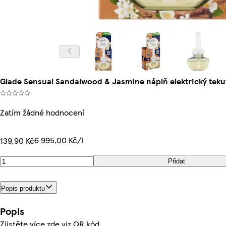
Glade Sensual Sandalwood & Jasmine náplň elektrický tek
Zatím žádné hodnocení
6 995,00 Kč/l
139,90 Kč
Přidat
Popis produktu
Popis
Zjistěte více zde viz QR kód.