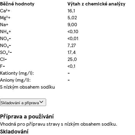
Běžné hodnoty
Výtah z chemické analýzy
Ca²+
16,1
Mg²+
5,02
Na+
9,00
NH₄+
<0,10
NO₂-
<0,01
NO₃-
7,27
SO₄²-
17,4
CI-
25,0
F-
<0,1
Kationty (mg/l):
-
Aniony (mg/l):
-
S nízkým obsahem sodíku
Skladování a příprava
Příprava a používání
Vhodná pro přípravu stravy s nízkým obsahem sodíku.
Skladování