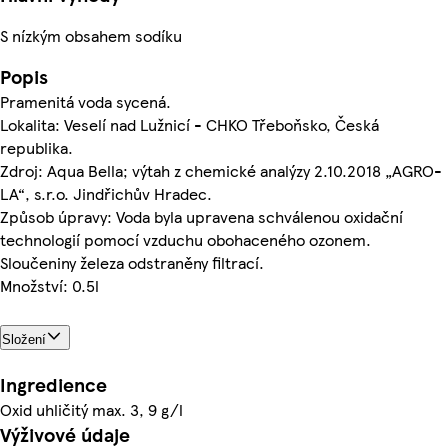
S nízkým obsahem sodíku
Popis
Pramenitá voda sycená.
Lokalita: Veselí nad Lužnicí - CHKO Třeboňsko, Česká
republika.
Zdroj: Aqua Bella; výtah z chemické analýzy 2.10.2018 „AGRO-
LA“, s.r.o. Jindřichův Hradec.
Způsob úpravy: Voda byla upravena schválenou oxidační
technologií pomocí vzduchu obohaceného ozonem.
Sloučeniny železa odstraněny filtrací.
Množství: 0.5l
Složení
Ingredience
Oxid uhličitý max. 3, 9 g/l
Výživové údaje