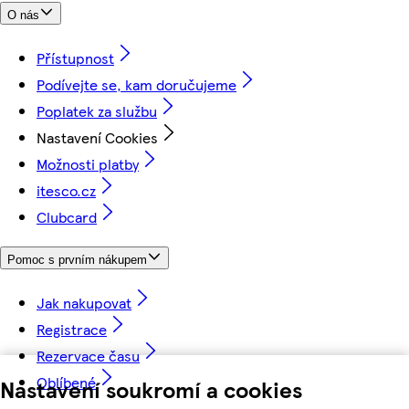
O nás
Přístupnost
Podívejte se, kam doručujeme
Poplatek za službu
Nastavení Cookies
Možnosti platby
itesco.cz
Clubcard
Pomoc s prvním nákupem
Jak nakupovat
Registrace
Rezervace času
Oblíbené
Nastavení soukromí a cookies