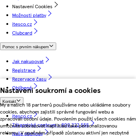
Nastavení Cookies
Možnosti platby
itesco.cz
Clubcard
Pomoc s prvním nákupem
Jak nakupovat
Registrace
Rezervace času
Oblíbené
Nastavení soukromí a cookies
Kontakt
My a našich 18 partnerů používáme nebo ukládáme soubory
cookies, abychom zajistili správné fungování webu a
itesco.cz
zpracovali osobní údaje. Povolením použití všech cookies nám
Zákaznické centrum - 800 222 555
umožníte zobrazovat například také personalizovanou
reklamu. V opačném případě zůstanou aktivní jen nezbytné
Naše obchody