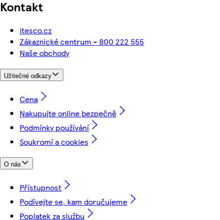
Kontakt
itesco.cz
Zákaznické centrum - 800 222 555
Naše obchody
Užitečné odkazy
Cena
Nakupujte online bezpečně
Podmínky používání
Soukromí a cookies
O nás
Přístupnost
Podívejte se, kam doručujeme
Poplatek za službu