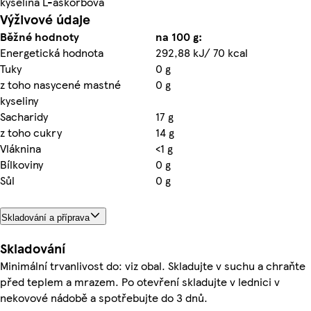
kyselina L-askorbová
Výživové údaje
Běžné hodnoty
na 100 g:
Energetická hodnota
292,88 kJ/ 70 kcal
Tuky
0 g
z toho nasycené mastné
0 g
kyseliny
Sacharidy
17 g
z toho cukry
14 g
Vláknina
<1 g
Bílkoviny
0 g
Sůl
0 g
Skladování a příprava
Skladování
Minimální trvanlivost do: viz obal. Skladujte v suchu a chraňte
před teplem a mrazem. Po otevření skladujte v lednici v
nekovové nádobě a spotřebujte do 3 dnů.