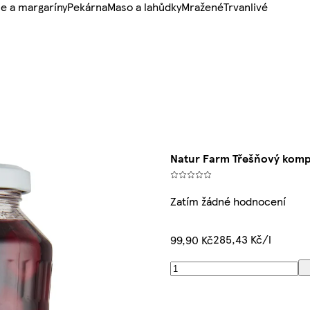
e a margaríny
Pekárna
Maso a lahůdky
Mražené
Trvanlivé
Natur Farm Třešňový kom
Zatím žádné hodnocení
285,43 Kč/l
99,90 Kč