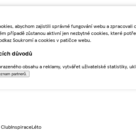
kies, abychom zajistili správné fungování webu a zpracovali 
ém případě zůstanou aktivní jen nezbytné cookies, které pot
odkaz Soukromí a cookies v patičce webu.
ících důvodů
azeného obsahu a reklamy, vytvářet uživatelské statistiky, uk
znam partnerů.
 Club
Inspirace
Léto