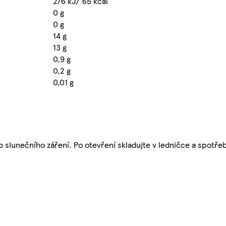
276 kJ/ 65 kcal
0 g
0 g
14 g
13 g
0,9 g
0,2 g
0,01 g
mo slunečního záření. Po otevření skladujte v ledničce a spotře