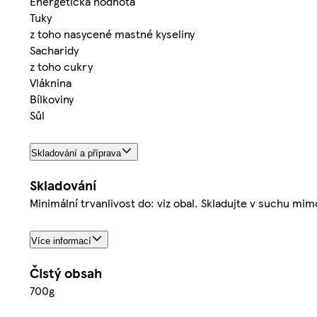
Energetická hodnota
Tuky
z toho nasycené mastné kyseliny
Sacharidy
z toho cukry
Vláknina
Bílkoviny
Sůl
Skladování a příprava
Skladování
Minimální trvanlivost do: viz obal. Skladujte v suchu mi
Více informací
Čistý obsah
700g