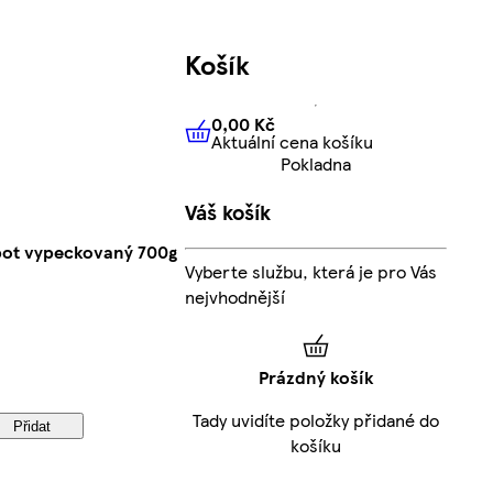
Košík
0,00 Kč
Aktuální cena košíku
0,00 Kč
Aktuální cena košíku
Pokladna
Váš košík
pot vypeckovaný 700g
Vyberte službu, která je pro Vás
nejvhodnější
Prázdný košík
Tady uvidíte položky přidané do
Přidat
košíku