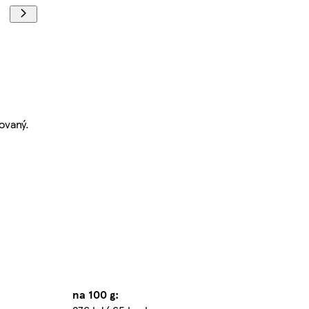
ovaný.
na 100 g: