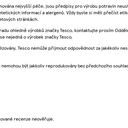
nována nejvyšší péče, jsou předpisy pro výrobu potravin neust
etetických informací a alergenů. Vždy byste si měli přečíst eti
etových stránkách.
 radu ohledně výrobků značky Tesco, kontaktujte prosím Odděl
se nejedná o výrobek značky Tesco.
ualizovány, Tesco nemůže přijmout odpovědnost za jakékoliv ne
a nemohou být jakkoliv reprodukovány bez předchozího souhla
ikované recenze neověřuje.