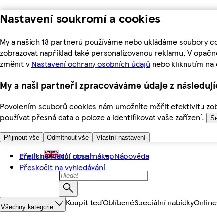
Nastavení soukromí a cookies
My a našich 18 partnerů používáme nebo ukládáme soubory coo
zobrazovat například také personalizovanou reklamu. V opačn
změnit v
Nastavení ochrany osobních údajů
nebo kliknutím na 
My a naši partneři zpracováváme údaje z následuj
Povolením souborů cookies nám umožníte měřit efektivitu zobr
používat přesná data o poloze a identifikovat vaše zařízení.
Se
Přijmout vše
Odmítnout vše
Vlastní nastavení
Přejít na hlavní obsah
English
Můj první nákup
Nápověda
Přeskočit na vyhledávání
Koupit teď
Oblíbené
Speciální nabídky
Online
Všechny kategorie