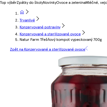
Top výběr
Zpátky do školy
Novinky
Ovoce a zelenina
Mléčné, vejc
Trvanlivé
Konzervované potraviny
Konzervované a sterilizované ovoce
Natur Farm Třešňový kompot vypeckovaný 700g
Zpět na Konzervované a sterilizované ovoce