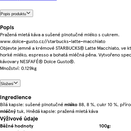
Popis produktu
Popis
Pražená mletá káva a sušené plnotučné mléko s cukrem.
www.dolce-gusto.cz//starbucks-latte-macchiato
Objevte jemné a krémové STARBUCKS® Latte Macchiato, ve k
horké mléko, espresso a bohatá mléčná pěna. Vytvořeno spec
kávovary NESFAFÉ® Dolce Gusto®.
Množství: 0.129kg
Složení
Ingredience
Bílá kapsle: sušené plnotučné
mléko
88, 8 %, cukr 10 %, přír
mléčný
tuk, Hnědá kapsle: pražená mletá káva
Výživové údaje
Běžné hodnoty
100g: