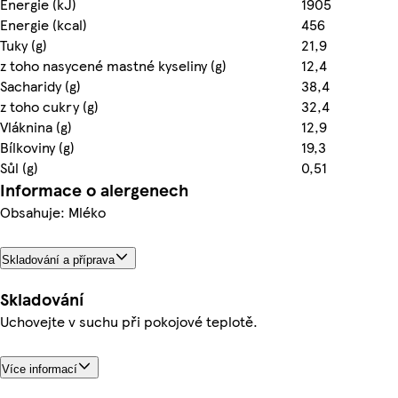
Energie (kJ)
1905
Energie (kcal)
456
Tuky (g)
21,9
z toho nasycené mastné kyseliny (g)
12,4
Sacharidy (g)
38,4
z toho cukry (g)
32,4
Vláknina (g)
12,9
Bílkoviny (g)
19,3
Sůl (g)
0,51
Informace o alergenech
Obsahuje: Mléko
Skladování a příprava
Skladování
Uchovejte v suchu při pokojové teplotě.
Více informací