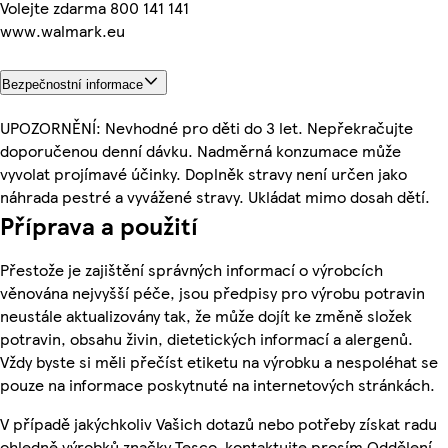
Volejte zdarma 800 141 141
www.walmark.eu
Bezpečnostní informace
UPOZORNĚNÍ: Nevhodné pro děti do 3 let. Nepřekračujte
doporučenou denní dávku. Nadměrná konzumace může
vyvolat projímavé účinky. Doplněk stravy není určen jako
náhrada pestré a vyvážené stravy. Ukládat mimo dosah dětí.
Příprava a použití
Přestože je zajištění správných informací o výrobcích
věnována nejvyšší péče, jsou předpisy pro výrobu potravin
neustále aktualizovány tak, že může dojít ke změně složek
potravin, obsahu živin, dietetických informací a alergenů.
Vždy byste si měli přečíst etiketu na výrobku a nespoléhat se
pouze na informace poskytnuté na internetových stránkách.
V případě jakýchkoliv Vašich dotazů nebo potřeby získat radu
ohledně výrobků značky Tesco, kontaktujte prosím Oddělení