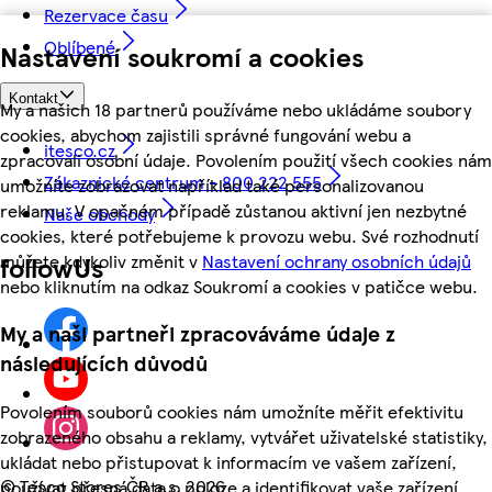
Rezervace času
Oblíbené
Nastavení soukromí a cookies
Kontakt
My a našich 18 partnerů používáme nebo ukládáme soubory
cookies, abychom zajistili správné fungování webu a
itesco.cz
zpracovali osobní údaje. Povolením použití všech cookies nám
Zákaznické centrum - 800 222 555
umožníte zobrazovat například také personalizovanou
reklamu. V opačném případě zůstanou aktivní jen nezbytné
Naše obchody
cookies, které potřebujeme k provozu webu. Své rozhodnutí
můžete kdykoliv změnit v
Nastavení ochrany osobních údajů
followUs
nebo kliknutím na odkaz Soukromí a cookies v patičce webu.
My a naši partneři zpracováváme údaje z
následujících důvodů
Povolením souborů cookies nám umožníte měřit efektivitu
zobrazeného obsahu a reklamy, vytvářet uživatelské statistiky,
ukládat nebo přistupovat k informacím ve vašem zařízení,
©
Tesco Stores ČR a.s. 2026
používat přesná data o poloze a identifikovat vaše zařízení.