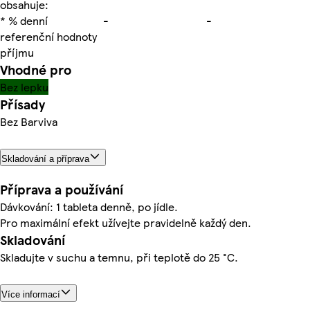
obsahuje:
* % denní
-
-
referenční hodnoty
příjmu
Vhodné pro
Bez lepku
Přísady
Bez Barviva
Skladování a příprava
Příprava a používání
Dávkování: 1 tableta denně, po jídle.
Pro maximální efekt užívejte pravidelně každý den.
Skladování
Skladujte v suchu a temnu, při teplotě do 25 °C.
Více informací