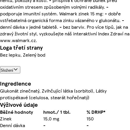
nehtů, pokožky a kostí. - přispívá k ochraně buněk před
oxidativním stresem způsobeným volnými radikály. -
podporuje imunitní systém. Walmark zinek 15 mg: - dobře
vstřebatelná organická forma zinku vázaného v glukonátu. -
denní dávka v jedné tabletě. - bez barviv. Pro více tipů, jak na
zdravý životní styl, vyzkoušejte náš interaktivní Index Zdraví na
www.walmark.cz.
Loga třetí strany
Bez lepku, Zelený bod
Složení
Ingredience
Glukonát zinečnatý, Zvlhčující látka (sorbitol), Látky
protispékavé (celulosa, stearát hořečnatý)
Výživové údaje
Běžné hodnoty
hmot./ 1 tbl.
% DRHP*
Zinek
15,0 mg
150
Denní dávka
-
-