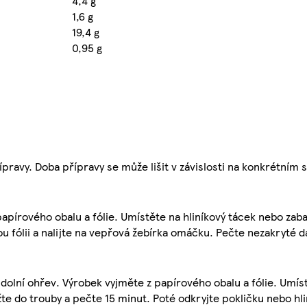
4,4 g
1,6 g
19,4 g
0,95 g
ravy. Doba přípravy se může lišit v závislosti na konkrétním 
apírového obalu a fólie. Umístěte na hliníkový tácek nebo zabal
vou fólii a nalijte na vepřová žebírka omáčku. Pečte nezakryté 
 dolní ohřev. Výrobek vyjměte z papírového obalu a fólie. Umí
žte do trouby a pečte 15 minut. Poté odkryjte pokličku nebo hlin