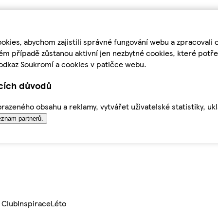
kies, abychom zajistili správné fungování webu a zpracovali 
ém případě zůstanou aktivní jen nezbytné cookies, které pot
odkaz Soukromí a cookies v patičce webu.
ících důvodů
azeného obsahu a reklamy, vytvářet uživatelské statistiky, uk
znam partnerů.
 Club
Inspirace
Léto