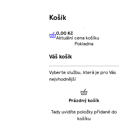
Košík
0,00 Kč
Aktuální cena košíku
0,00 Kč
Aktuální cena košíku
Pokladna
Váš košík
Vyberte službu, která je pro Vás
nejvhodnější
Prázdný košík
Tady uvidíte položky přidané do
košíku