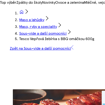
Top výběr
Zpátky do školy
Novinky
Ovoce a zelenina
Mléčné, vejc
Maso a lahůdky
Maso, ryby a speciality
Sous-vide a další pomocníci
Tesco Vepřová žebírka s BBQ omáčkou 600g
Zpět na Sous-vide a další pomocníci