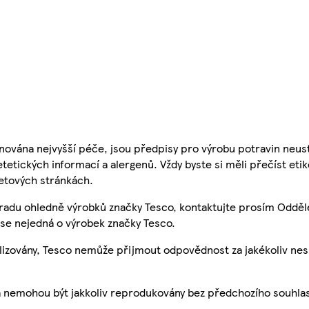
nována nejvyšší péče, jsou předpisy pro výrobu potravin neust
etetických informací a alergenů. Vždy byste si měli přečíst eti
etových stránkách.
 radu ohledně výrobků značky Tesco, kontaktujte prosím Odděl
se nejedná o výrobek značky Tesco.
ualizovány, Tesco nemůže přijmout odpovědnost za jakékoliv ne
a nemohou být jakkoliv reprodukovány bez předchozího souhla