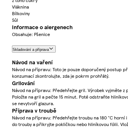
z toho cukry
Vláknina
Bílkoviny
Sůl
Informace o alergenech
Obsahuje: Pšenice
Skladování a příprava
Návod na vaření
Návod na přípravu: Toto je pouze doporučený postup příp
konzumací zkontrolujte, zda je pokrm prohřátý.
Grilování
Návod na přípravu: Předehřejte gril. Výrobek vyjměte z p
Položte na gril a pečte 15 minut. Poté odstraňte hliníko
se nevytvoří glazura.
Příprava v troubě
Návod na přípravu: Předehřejte troubu na 180 °C horní i
do trouby a přikryjte pokličkou nebo hliníkovou fólii. Vlo