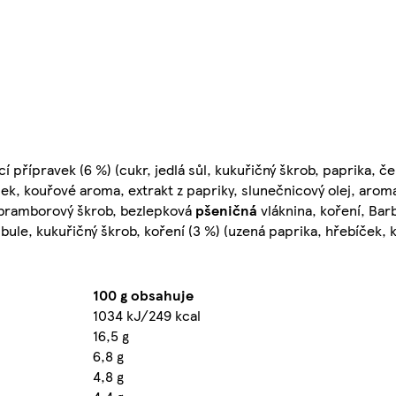
í přípravek (6 %) (cukr, jedlá sůl, kukuřičný škrob, paprika, č
ek, kouřové aroma, extrakt z papriky, slunečnicový olej, aroma
, bramborový škrob, bezlepková
pšeničná
vláknina, koření, Ba
ibule, kukuřičný škrob, koření (3 %) (uzená paprika, hřebíček, 
100 g obsahuje
1034 kJ/249 kcal
16,5 g
6,8 g
4,8 g