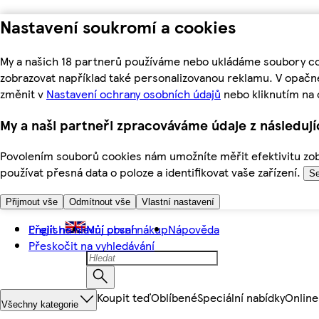
Nastavení soukromí a cookies
My a našich 18 partnerů používáme nebo ukládáme soubory coo
zobrazovat například také personalizovanou reklamu. V opačn
změnit v
Nastavení ochrany osobních údajů
nebo kliknutím na 
My a naši partneři zpracováváme údaje z následuj
Povolením souborů cookies nám umožníte měřit efektivitu zobr
používat přesná data o poloze a identifikovat vaše zařízení.
Se
Přijmout vše
Odmítnout vše
Vlastní nastavení
Přejít na hlavní obsah
English
Můj první nákup
Nápověda
Přeskočit na vyhledávání
Koupit teď
Oblíbené
Speciální nabídky
Online
Všechny kategorie