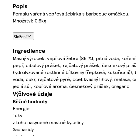
Popis
Pomalu vařená vepřová žebírka s barbecue omáčkou.
Množství: 0.6kg
Složení
Ingredience
Masný výrobek: vepřová žebra (85 %), pitná voda, kořeníc
pepř, cibulový prášek, rajčatový prášek, česnekový práš
hydrolyzované rostlinné bílkoviny (řepková, kukuřičná))
voda, cukr, rajčatové pyré, ocet kvasný lihový, melasa, c
jedlá sůl, kouřové aroma, česnekový prášek, oregano
Výživové údaje
Běžné hodnoty
Energie
Tuky
z toho nasycené mastné kyseliny
Sacharidy