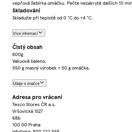
vepřová žebírka omáčku. Pečte nezakryté dalších 10 min
Skladování
Skladujte při teplotě od 0 °C do +4 °C.
Více informací
Čistý obsah
600g
Vakuově baleno.
550 g masný výrobek + 50 g omáčka.
Údaje o značce
Adresa pro vrácení
Tesco Stores ČR a.s.
Vršovická 1527
68b
100 00 Praha
Infolinka: 800 222 555