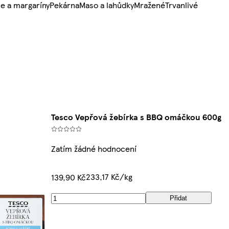
e a margaríny
Pekárna
Maso a lahůdky
Mražené
Trvanlivé
Tesco Vepřová žebírka s BBQ omáčkou 600g
Zatím žádné hodnocení
233,17 Kč/kg
139,90 Kč
Přidat