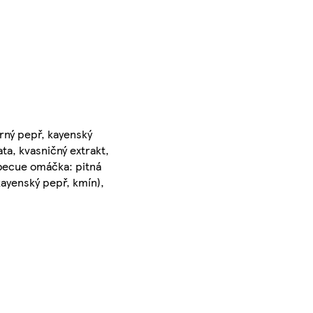
erný pepř, kayenský
ta, kvasničný extrakt,
rbecue omáčka: pitná
kayenský pepř, kmín),