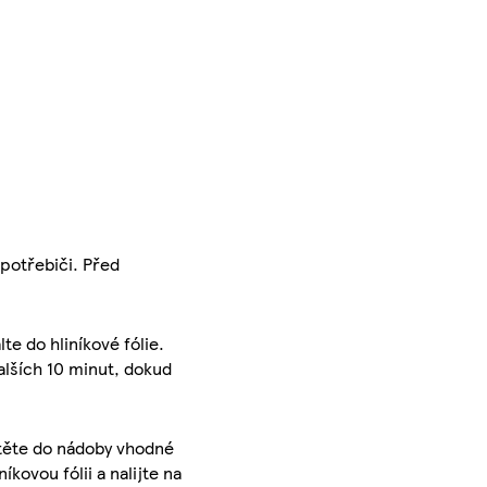
spotřebiči. Před
te do hliníkové fólie.
dalších 10 minut, dokud
stěte do nádoby vhodné
íkovou fólii a nalijte na