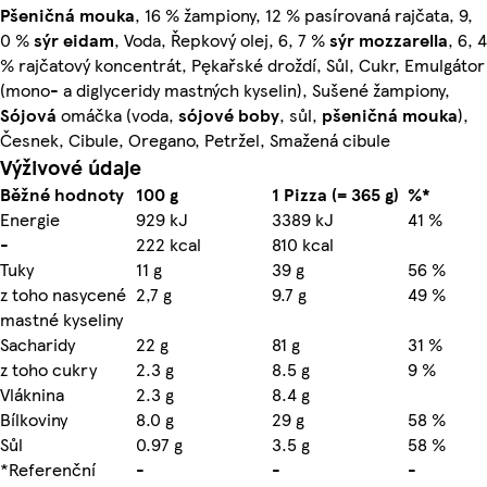
Pšeničná
mouka
, 16 % žampiony, 12 % pasírovaná rajčata, 9,
0 %
sýr
eidam
, Voda, Řepkový olej, 6, 7 %
sýr
mozzarella
, 6, 4
% rajčatový koncentrát, Pękařské droždí, Sůl, Cukr, Emulgátor
(mono- a diglyceridy mastných kyselin), Sušené žampiony,
Sójová
omáčka (voda,
sójové
boby
, sůl,
pšeničná
mouka
),
Česnek, Cibule, Oregano, Petržel, Smažená cibule
Výživové údaje
Běžné hodnoty
100 g
1 Pizza (= 365 g)
%*
Energie
929 kJ
3389 kJ
41 %
-
222 kcal
810 kcal
Tuky
11 g
39 g
56 %
z toho nasycené
2,7 g
9.7 g
49 %
mastné kyseliny
Sacharidy
22 g
81 g
31 %
z toho cukry
2.3 g
8.5 g
9 %
Vláknina
2.3 g
8.4 g
Bílkoviny
8.0 g
29 g
58 %
Sůl
0.97 g
3.5 g
58 %
*Referenční
-
-
-