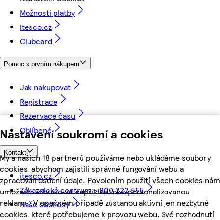
Možnosti platby
itesco.cz
Clubcard
Pomoc s prvním nákupem
Jak nakupovat
Registrace
Rezervace času
Oblíbené
Nastavení soukromí a cookies
Kontakt
My a našich 18 partnerů používáme nebo ukládáme soubory
cookies, abychom zajistili správné fungování webu a
itesco.cz
zpracovali osobní údaje. Povolením použití všech cookies nám
Zákaznické centrum - 800 222 555
umožníte zobrazovat například také personalizovanou
reklamu. V opačném případě zůstanou aktivní jen nezbytné
Naše obchody
cookies, které potřebujeme k provozu webu. Své rozhodnutí