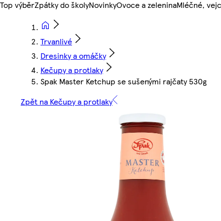
Top výběr
Zpátky do školy
Novinky
Ovoce a zelenina
Mléčné, vejc
Trvanlivé
Dresinky a omáčky
Kečupy a protlaky
Spak Master Ketchup se sušenými rajčaty 530g
Zpět na Kečupy a protlaky