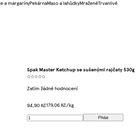
e a margaríny
Pekárna
Maso a lahůdky
Mražené
Trvanlivé
Spak Master Ketchup se sušenými rajčaty 530g
Zatím žádné hodnocení
179,06 Kč/kg
94,90 Kč
Přidat