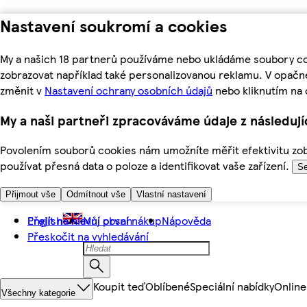
Nastavení soukromí a cookies
My a našich 18 partnerů používáme nebo ukládáme soubory coo
zobrazovat například také personalizovanou reklamu. V opačn
změnit v
Nastavení ochrany osobních údajů
nebo kliknutím na 
My a naši partneři zpracováváme údaje z následuj
Povolením souborů cookies nám umožníte měřit efektivitu zobr
používat přesná data o poloze a identifikovat vaše zařízení.
Se
Přijmout vše
Odmítnout vše
Vlastní nastavení
Přejít na hlavní obsah
English
Můj první nákup
Nápověda
Přeskočit na vyhledávání
Koupit teď
Oblíbené
Speciální nabídky
Online
Všechny kategorie