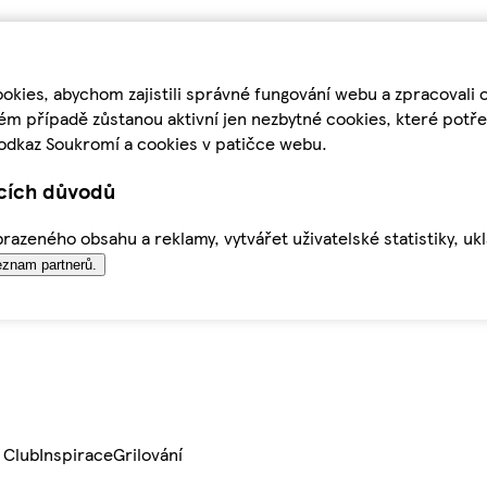
kies, abychom zajistili správné fungování webu a zpracovali 
ém případě zůstanou aktivní jen nezbytné cookies, které pot
odkaz Soukromí a cookies v patičce webu.
ících důvodů
azeného obsahu a reklamy, vytvářet uživatelské statistiky, uk
znam partnerů.
 Club
Inspirace
Grilování