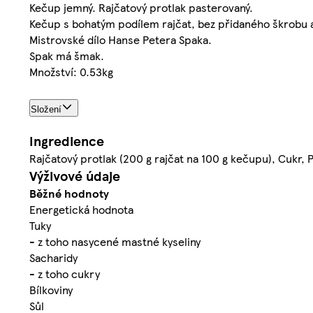
Kečup jemný. Rajčatový protlak pasterovaný.
Kečup s bohatým podílem rajčat, bez přidaného škrobu 
Mistrovské dílo Hanse Petera Spaka.
Spak má šmak.
Množství: 0.53kg
Složení
Ingredience
Rajčatový protlak (200 g rajčat na 100 g kečupu), Cukr, P
Výživové údaje
Běžné hodnoty
Energetická hodnota
Tuky
- z toho nasycené mastné kyseliny
Sacharidy
- z toho cukry
Bílkoviny
Sůl