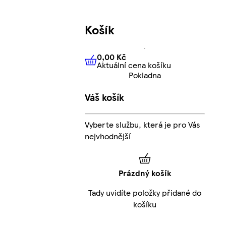
Košík
0,00 Kč
Aktuální cena košíku
0,00 Kč
Aktuální cena košíku
Pokladna
Váš košík
Vyberte službu, která je pro Vás
nejvhodnější
Prázdný košík
Tady uvidíte položky přidané do
košíku