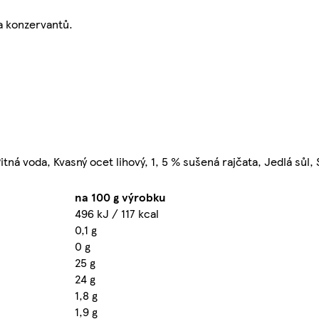
a konzervantů.
itná voda, Kvasný ocet lihový, 1, 5 % sušená rajčata, Jedlá sůl
na 100 g výrobku
496 kJ / 117 kcal
0,1 g
0 g
25 g
24 g
1,8 g
1,9 g