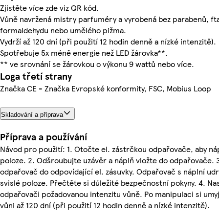
Zjistěte více zde viz QR kód.
Vůně navržená mistry parfuméry a vyrobená bez parabenů, fta
formaldehydu nebo umělého pižma.
Vydrží až 120 dní (při použití 12 hodin denně a nízké intenzitě).
Spotřebuje 5x méně energie než LED žárovka**.
** ve srovnání se žárovkou o výkonu 9 wattů nebo více.
Loga třetí strany
Značka CE - Značka Evropské konformity, FSC, Mobius Loop
Skladování a příprava
Příprava a používání
Návod pro použití: 1. Otočte el. zástrčkou odpařovače, aby náp
poloze. 2. Odšroubujte uzávěr a náplň vložte do odpařovače. 
odpařovač do odpovídající el. zásuvky. Odpařovač s náplní udr
svislé poloze. Přečtěte si důležité bezpečnostní pokyny. 4. Na
odpařovači požadovanou intenzitu vůně. Po manipulaci si umyjt
vůni až 120 dní (při použití 12 hodin denně a nízké intenzitě).