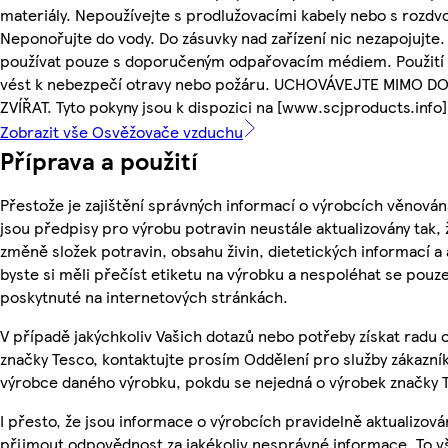
materiály. Nepoužívejte s prodlužovacími kabely nebo s rozdv
Neponořujte do vody. Do zásuvky nad zařízení nic nezapojujte
používat pouze s doporučeným odpařovacím médiem. Použití j
vést k nebezpečí otravy nebo požáru. UCHOVÁVEJTE MIMO 
ZVÍŘAT. Tyto pokyny jsou k dispozici na [www.scjproducts.info]
Zobrazit vše Osvěžovače vzduchu
Příprava a použití
Přestože je zajištění správných informací o výrobcích věnován
jsou předpisy pro výrobu potravin neustále aktualizovány tak, 
změně složek potravin, obsahu živin, dietetických informací a
byste si měli přečíst etiketu na výrobku a nespoléhat se pouz
poskytnuté na internetových stránkách.
V případě jakýchkoliv Vašich dotazů nebo potřeby získat radu
značky Tesco, kontaktujte prosím Oddělení pro služby zákazn
výrobce daného výrobku, pokdu se nejedná o výrobek značky 
I přesto, že jsou informace o výrobcích pravidelně aktualizov
přijmout odpovědnost za jakékoliv nesprávné informace. To v