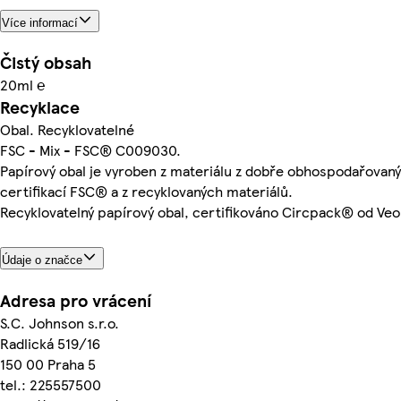
Více informací
Čistý obsah
20ml ℮
Recyklace
Obal. Recyklovatelné
FSC - Mix - FSC® C009030.
Papírový obal je vyroben z materiálu z dobře obhospodařovaný
certifikací FSC® a z recyklovaných materiálů.
Recyklovatelný papírový obal, certifikováno Circpack® od Veol
Údaje o značce
Adresa pro vrácení
S.C. Johnson s.r.o.
Radlická 519/16
150 00 Praha 5
tel.: 225557500