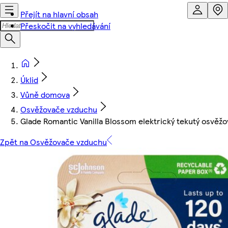
Přejít na hlavní obsah
Přeskočit na vyhledávání
Úklid
Vůně domova
Osvěžovače vzduchu
Glade Romantic Vanilla Blossom elektrický tekutý osvěž
Zpět na Osvěžovače vzduchu