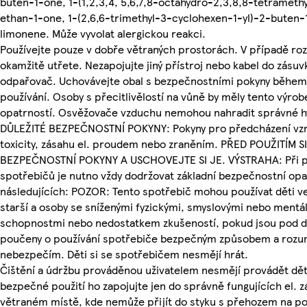
buten-1-one, 1-(1,2,3,4, 5,6,7,8-octahydro-2,3,8,8-tetrameth
ethan-1-one, 1-(2,6,6-trimethyl-3-cyclohexen-1-yl)-2-buten-
limonene. Může vyvolat alergickou reakci.
Používejte pouze v dobře větraných prostorách. V případě rozl
okamžitě utřete. Nezapojujte jiný přístroj nebo kabel do zásuv
odpařovač. Uchovávejte obal s bezpečnostními pokyny během
používání. Osoby s přecitlivělostí na vůně by měly tento výrob
opatrností. Osvěžovače vzduchu nemohou nahradit správné hy
DŮLEŽITÉ BEZPEČNOSTNÍ POKYNY: Pokyny pro předcházení vzn
toxicity, zásahu el. proudem nebo zraněním. PŘED POUŽITÍM 
BEZPEČNOSTNÍ POKYNY A USCHOVEJTE SI JE. VÝSTRAHA: Při po
spotřebičů je nutno vždy dodržovat základní bezpečnostní opa
následujících: POZOR: Tento spotřebič mohou používat děti ve
starší a osoby se sníženými fyzickými, smyslovými nebo mentá
schopnostmi nebo nedostatkem zkušeností, pokud jsou pod 
poučeny o používání spotřebiče bezpečným způsobem a rozu
nebezpečím. Děti si se spotřebičem nesmějí hrát.
Čištění a údržbu prováděnou uživatelem nesmějí provádět dět
bezpečné použití ho zapojujte jen do správně fungujících el. 
větraném místě, kde nemůže přijít do styku s přehozem na po