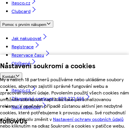
itesco.cz
Clubcard
Pomoc s prvním nákupem
Jak nakupovat
Registrace
Rezervace času
Oblíbené
Nastavení soukromí a cookies
Kontakt
My a našich 18 partnerů používáme nebo ukládáme soubory
cookies, abychom zajistili správné fungování webu a
itesco.cz
zpracovali osobní údaje. Povolením použití všech cookies nám
Zákaznické centrum - 800 222 555
umožníte zobrazovat například také personalizovanou
reklamu. V opačném případě zůstanou aktivní jen nezbytné
Naše obchody
cookies, které potřebujeme k provozu webu. Své rozhodnutí
můžete kdykoliv změnit v
Nastavení ochrany osobních údajů
followUs
nebo kliknutím na odkaz Soukromí a cookies v patičce webu.