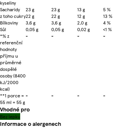
kyseliny
Sacharidy
23 g
23 g
13 g
5 %
z toho cukry
22 g
22 g
12 g
13 %
Bílkoviny
3,6 g
3,6 g
2,0 g
4 %
Sůl
0,05 g
0,05 g
0,02 g
<1 %
*% z
-
-
-
-
referenční
hodnoty
příjmu u
průměrné
dospělé
osoby (8400
kJ/2000
kcal)
**1 porce =
-
-
-
-
55 ml = 55 g
Vhodné pro
Bez lepku
Informace o alergenech