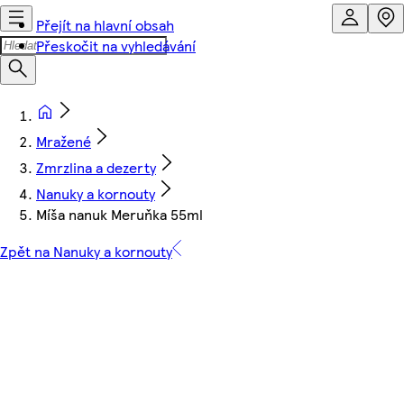
Přejít na hlavní obsah
Přeskočit na vyhledávání
Mražené
Zmrzlina a dezerty
Nanuky a kornouty
Míša nanuk Meruňka 55ml
Zpět na Nanuky a kornouty