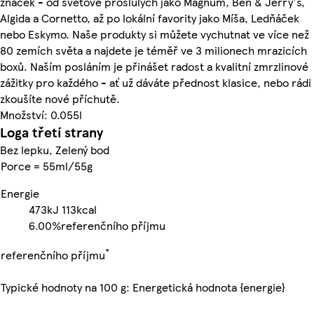
značek - od světově proslulých jako Magnum, Ben & Jerry's,
Algida a Cornetto, až po lokální favority jako Míša, Ledňáček
nebo Eskymo. Naše produkty si můžete vychutnat ve více než
80 zemích světa a najdete je téměř ve 3 milionech mrazicích
boxů. Naším posláním je přinášet radost a kvalitní zmrzlinové
zážitky pro každého - ať už dáváte přednost klasice, nebo rádi
zkoušíte nové příchutě.
Množství: 0.055l
Loga třetí strany
Bez lepku, Zelený bod
Porce = 55ml/55g
Energie
473kJ
113kcal
6.00%
referenčního příjmu
*
referenčního příjmu
Typické hodnoty na 100 g: Energetická hodnota {energie}