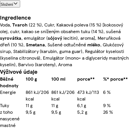
Složení
Ingredience
Voda,
Tvaroh
(22 %), Cukr, Kakaová poleva (15 %) [kokosový
olej, cukr, kakao se sníženým obsahem tuku (14 %), sušená
syrovátka
, emulgátor (
sójový
lecitin), aroma], Meruňková
dřeň (10 %),
Smetana
, Sušené odtučněné
mléko
, Glukózový
sirup, Stabilizátory (karubin, guma guar), Regulátor kyselosti
(kyselina citronová), Emulgátor (mono- a diglyceridy mastných
kyselin), Barvivo (karoteny), Aroma
Výživové údaje
Běžné
100 g
100 ml
porce**
%* porce**
hodnoty
Energie
861 kJ/206
861 kJ/206
473 kJ/113
6 %
kcal
kcal
kcal
Tuky
11 g
11 g
6,1 g
9 %
z toho
9,5 g
9,5 g
5,2 g
26 %
nasycené
mastné