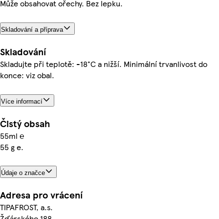
Může obsahovat ořechy. Bez lepku.
Skladování a příprava
Skladování
Skladujte při teplotě: -18°C a nižší. Minimální trvanlivost do
konce: viz obal.
Více informací
Čistý obsah
55ml ℮
55 g e.
Údaje o značce
Adresa pro vrácení
TIPAFROST, a.s.
Žďárského 188