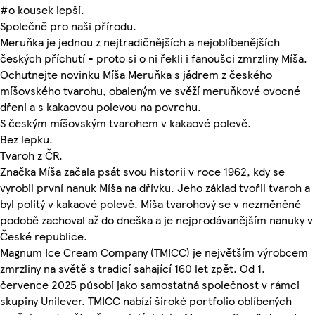
#o kousek lepší.
Společně pro naši přírodu.
Meruňka je jednou z nejtradičnějších a nejoblíbenějších
českých příchutí - proto si o ni řekli i fanoušci zmrzliny Míša.
Ochutnejte novinku Míša Meruňka s jádrem z českého
míšovského tvarohu, obaleným ve svěží meruňkové ovocné
dřeni a s kakaovou polevou na povrchu.
S českým míšovským tvarohem v kakaové polevě.
Bez lepku.
Tvaroh z ČR.
Značka Míša začala psát svou historii v roce 1962, kdy se
vyrobil první nanuk Míša na dřívku. Jeho základ tvořil tvaroh a
byl politý v kakaové polevě. Míša tvarohový se v nezměněné
podobě zachoval až do dneška a je nejprodávanějším nanuky v
České republice.
Magnum Ice Cream Company (TMICC) je největším výrobcem
zmrzliny na světě s tradicí sahající 160 let zpět. Od 1.
července 2025 působí jako samostatná společnost v rámci
skupiny Unilever. TMICC nabízí široké portfolio oblíbených