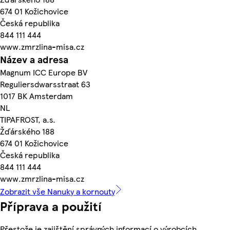
674 01 Kožichovice
Česká republika
844 111 444
www.zmrzlina-misa.cz
Název a adresa
Magnum ICC Europe BV
Reguliersdwarsstraat 63
1017 BK Amsterdam
NL
TIPAFROST, a.s.
Žďárského 188
674 01 Kožichovice
Česká republika
844 111 444
www.zmrzlina-misa.cz
Zobrazit vše Nanuky a kornouty
Příprava a použití
Přestože je zajištění správných informací o výrobcích