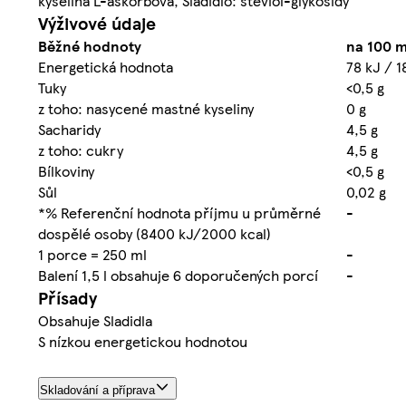
kyselina L-askorbová, Sladidlo: steviol-glykosidy
Výživové údaje
Běžné hodnoty
na 100 m
Energetická hodnota
78 kJ / 1
Tuky
<0,5 g
z toho: nasycené mastné kyseliny
0 g
Sacharidy
4,5 g
z toho: cukry
4,5 g
Bílkoviny
<0,5 g
Sůl
0,02 g
*% Referenční hodnota příjmu u průměrné
-
dospělé osoby (8400 kJ/2000 kcal)
1 porce = 250 ml
-
Balení 1,5 l obsahuje 6 doporučených porcí
-
Přísady
Obsahuje Sladidla
S nízkou energetickou hodnotou
Skladování a příprava