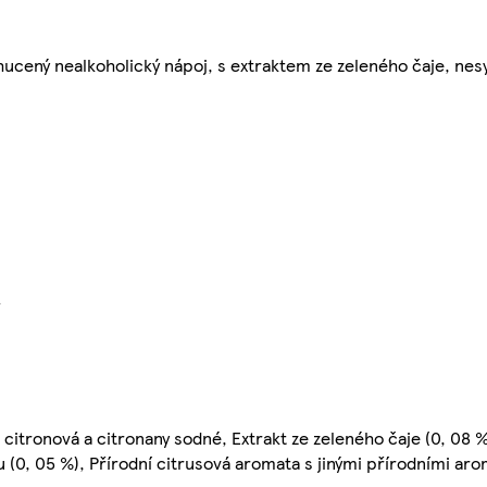
chucený nealkoholický nápoj, s extraktem ze zeleného čaje, ne
}
a citronová a citronany sodné, Extrakt ze zeleného čaje (0, 08 %
(0, 05 %), Přírodní citrusová aromata s jinými přírodními arom