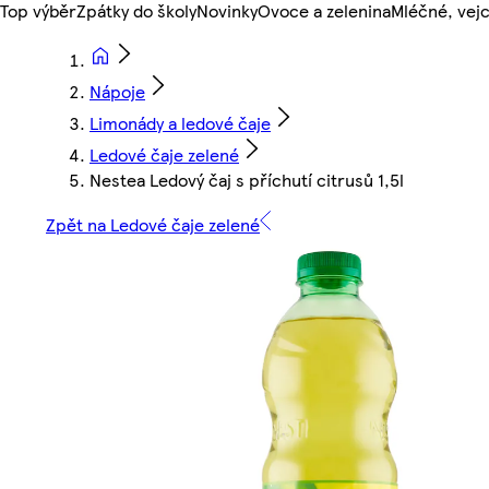
Top výběr
Zpátky do školy
Novinky
Ovoce a zelenina
Mléčné, vejc
Nápoje
Limonády a ledové čaje
Ledové čaje zelené
Nestea Ledový čaj s příchutí citrusů 1,5l
Zpět na Ledové čaje zelené