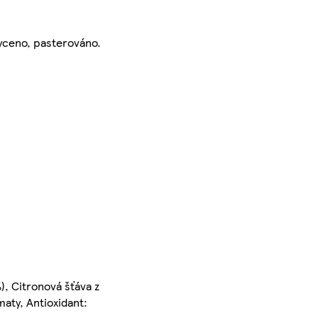
syceno, pasterováno.
), Citronová šťáva z
aty, Antioxidant: