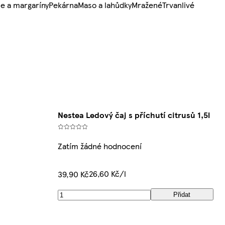
e a margaríny
Pekárna
Maso a lahůdky
Mražené
Trvanlivé
Nestea Ledový čaj s příchutí citrusů 1,5l
Zatím žádné hodnocení
26,60 Kč/l
39,90 Kč
Přidat