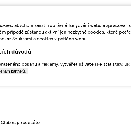
kies, abychom zajistili správné fungování webu a zpracovali 
ém případě zůstanou aktivní jen nezbytné cookies, které pot
odkaz Soukromí a cookies v patičce webu.
ících důvodů
azeného obsahu a reklamy, vytvářet uživatelské statistiky, uk
znam partnerů.
 Club
Inspirace
Léto