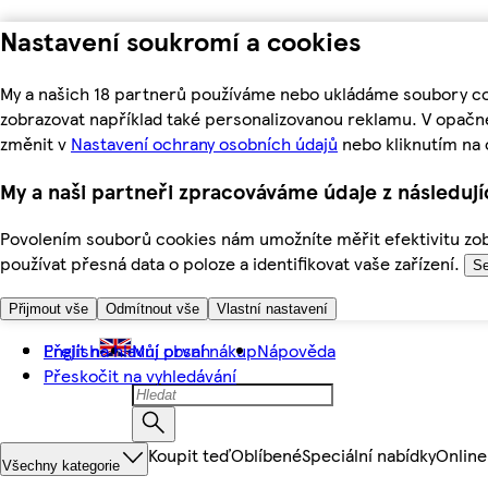
Nastavení soukromí a cookies
My a našich 18 partnerů používáme nebo ukládáme soubory coo
zobrazovat například také personalizovanou reklamu. V opačn
změnit v
Nastavení ochrany osobních údajů
nebo kliknutím na 
My a naši partneři zpracováváme údaje z následuj
Povolením souborů cookies nám umožníte měřit efektivitu zobr
používat přesná data o poloze a identifikovat vaše zařízení.
Se
Přijmout vše
Odmítnout vše
Vlastní nastavení
Přejít na hlavní obsah
English
Můj první nákup
Nápověda
Přeskočit na vyhledávání
Koupit teď
Oblíbené
Speciální nabídky
Online
Všechny kategorie