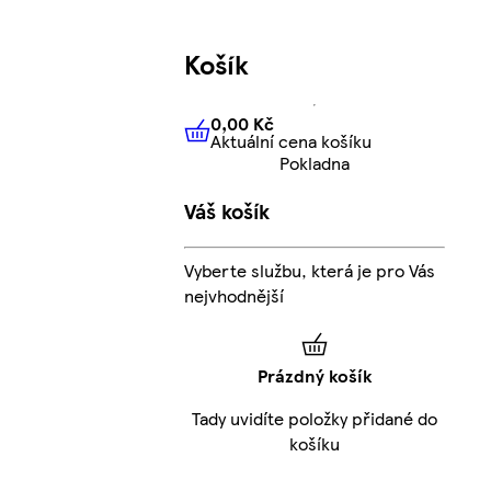
Košík
0,00 Kč
Aktuální cena košíku
0,00 Kč
Aktuální cena košíku
Pokladna
Váš košík
Vyberte službu, která je pro Vás
nejvhodnější
Prázdný košík
Tady uvidíte položky přidané do
košíku