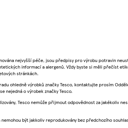
nována nejvyšší péče, jsou předpisy pro výrobu potravin neust
etetických informací a alergenů. Vždy byste si měli přečíst eti
etových stránkách.
 radu ohledně výrobků značky Tesco, kontaktujte prosím Odděl
se nejedná o výrobek značky Tesco.
ualizovány, Tesco nemůže přijmout odpovědnost za jakékoliv ne
a nemohou být jakkoliv reprodukovány bez předchozího souhla