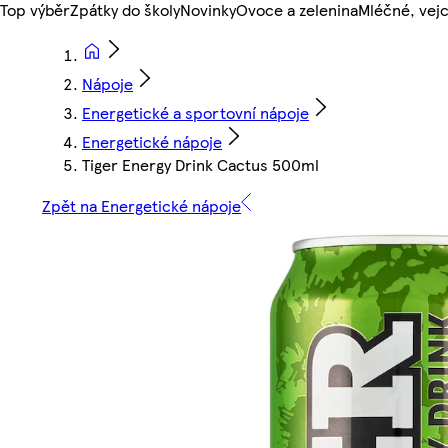
Top výběr
Zpátky do školy
Novinky
Ovoce a zelenina
Mléčné, vejc
Nápoje
Energetické a sportovní nápoje
Energetické nápoje
Tiger Energy Drink Cactus 500ml
Zpět na Energetické nápoje