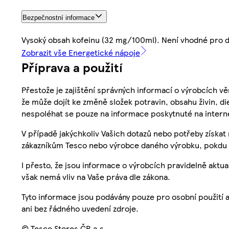
Bezpečnostní informace
Vysoký obsah kofeinu (32 mg/100ml). Není vhodné pro dě
Zobrazit vše Energetické nápoje
Příprava a použití
Přestože je zajištění správných informací o výrobcích vě
že může dojít ke změně složek potravin, obsahu živin, di
nespoléhat se pouze na informace poskytnuté na intern
V případě jakýchkoliv Vašich dotazů nebo potřeby získat
zákazníkům Tesco nebo výrobce daného výrobku, pokdu 
I přesto, že jsou informace o výrobcích pravidelně akt
však nemá vliv na Vaše práva dle zákona.
Tyto informace jsou podávány pouze pro osobní použití 
ani bez řádného uvedení zdroje.
© Tesco Stores ČR a.s.