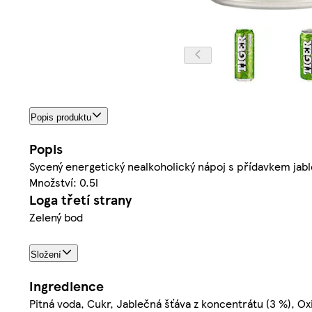
Popis produktu
Popis
Sycený energetický nealkoholický nápoj s přídavkem jabl
Množství: 0.5l
Loga třetí strany
Zelený bod
Složení
Ingredience
Pitná voda, Cukr, Jablečná šťáva z koncentrátu (3 %), Oxid