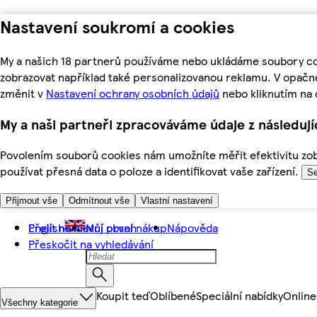
Nastavení soukromí a cookies
My a našich 18 partnerů používáme nebo ukládáme soubory coo
zobrazovat například také personalizovanou reklamu. V opačn
změnit v
Nastavení ochrany osobních údajů
nebo kliknutím na 
My a naši partneři zpracováváme údaje z následuj
Povolením souborů cookies nám umožníte měřit efektivitu zobr
používat přesná data o poloze a identifikovat vaše zařízení.
Se
Přijmout vše
Odmítnout vše
Vlastní nastavení
Přejít na hlavní obsah
English
Můj první nákup
Nápověda
Přeskočit na vyhledávání
Koupit teď
Oblíbené
Speciální nabídky
Online
Všechny kategorie