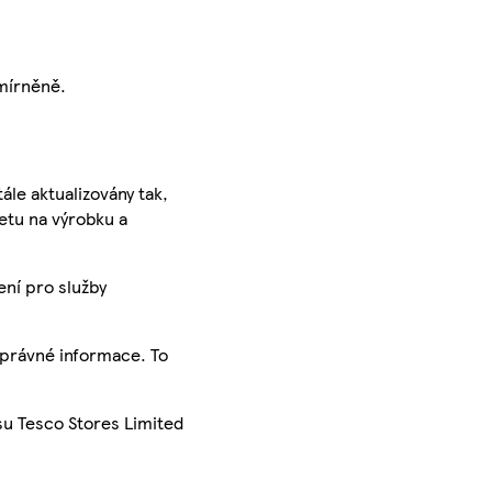
umírněně.
ále aktualizovány tak,
ketu na výrobku a
ení pro služby
správné informace. To
su Tesco Stores Limited