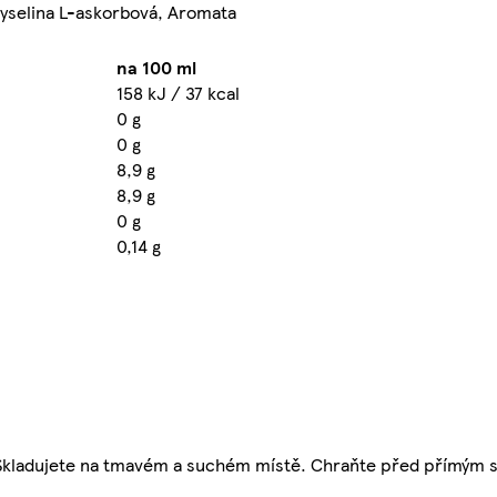
 kyselina L-askorbová, Aromata
na 100 ml
158 kJ / 37 kcal
0 g
0 g
8,9 g
8,9 g
0 g
0,14 g
u. Skladujete na tmavém a suchém místě. Chraňte před přímým