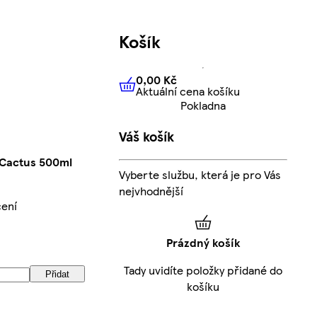
Košík
0,00 Kč
Aktuální cena košíku
0,00 Kč
Aktuální cena košíku
Pokladna
Váš košík
 Cactus 500ml
Vyberte službu, která je pro Vás
nejvhodnější
cení
Prázdný košík
Tady uvidíte položky přidané do
Přidat
košíku