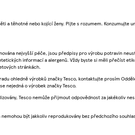
ti a těhotné nebo kojící ženy. Pijte s rozumem. Konzumujte 
nována nejvyšší péče, jsou předpisy pro výrobu potravin neust
etetických informací a alergenů. Vždy byste si měli přečíst eti
etových stránkách.
 radu ohledně výrobků značky Tesco, kontaktujte prosím Odděl
se nejedná o výrobek značky Tesco.
ualizovány, Tesco nemůže přijmout odpovědnost za jakékoliv ne
a nemohou být jakkoliv reprodukovány bez předchozího souhla