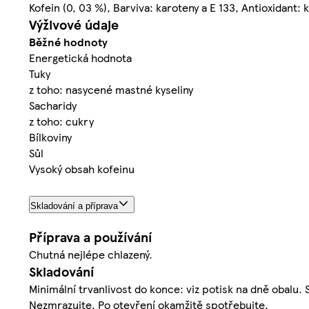
Kofein (0, 03 %), Barviva: karoteny a E 133, Antioxidant:
Výživové údaje
Běžné hodnoty
Energetická hodnota
Tuky
z toho: nasycené mastné kyseliny
Sacharidy
z toho: cukry
Bílkoviny
Sůl
Vysoký obsah kofeinu
Skladování a příprava
Příprava a používání
Chutná nejlépe chlazený.
Skladování
Minimální trvanlivost do konce: viz potisk na dně obal
Nezmrazujte. Po otevření okamžitě spotřebujte.