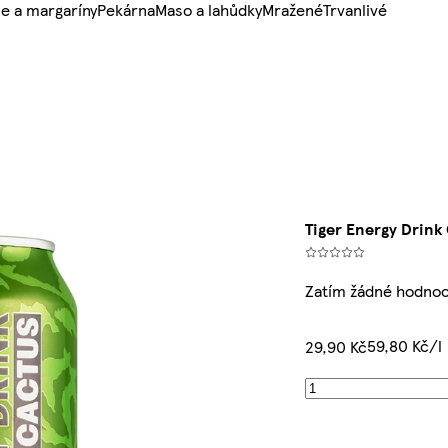
e a margaríny
Pekárna
Maso a lahůdky
Mražené
Trvanlivé
Tiger Energy Drink
Zatím žádné hodno
59,80 Kč/l
29,90 Kč