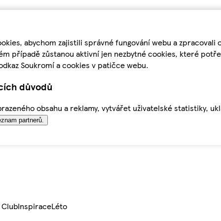
kies, abychom zajistili správné fungování webu a zpracovali 
ém případě zůstanou aktivní jen nezbytné cookies, které pot
odkaz Soukromí a cookies v patičce webu.
ících důvodů
azeného obsahu a reklamy, vytvářet uživatelské statistiky, uk
znam partnerů.
 Club
Inspirace
Léto