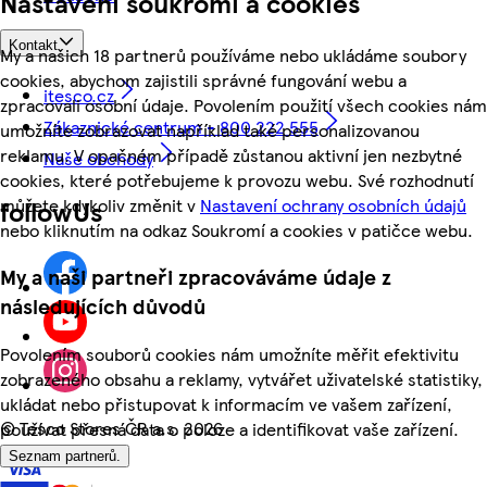
Nastavení soukromí a cookies
Kontakt
My a našich 18 partnerů používáme nebo ukládáme soubory
cookies, abychom zajistili správné fungování webu a
itesco.cz
zpracovali osobní údaje. Povolením použití všech cookies nám
Zákaznické centrum - 800 222 555
umožníte zobrazovat například také personalizovanou
reklamu. V opačném případě zůstanou aktivní jen nezbytné
Naše obchody
cookies, které potřebujeme k provozu webu. Své rozhodnutí
můžete kdykoliv změnit v
Nastavení ochrany osobních údajů
followUs
nebo kliknutím na odkaz Soukromí a cookies v patičce webu.
My a naši partneři zpracováváme údaje z
následujících důvodů
Povolením souborů cookies nám umožníte měřit efektivitu
zobrazeného obsahu a reklamy, vytvářet uživatelské statistiky,
ukládat nebo přistupovat k informacím ve vašem zařízení,
©
Tesco Stores ČR a.s. 2026
používat přesná data o poloze a identifikovat vaše zařízení.
Seznam partnerů.