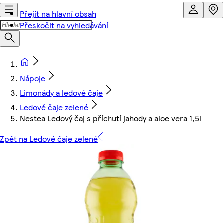
Přejít na hlavní obsah
Přeskočit na vyhledávání
Nápoje
Limonády a ledové čaje
Ledové čaje zelené
Nestea Ledový čaj s příchutí jahody a aloe vera 1,5l
Zpět na Ledové čaje zelené