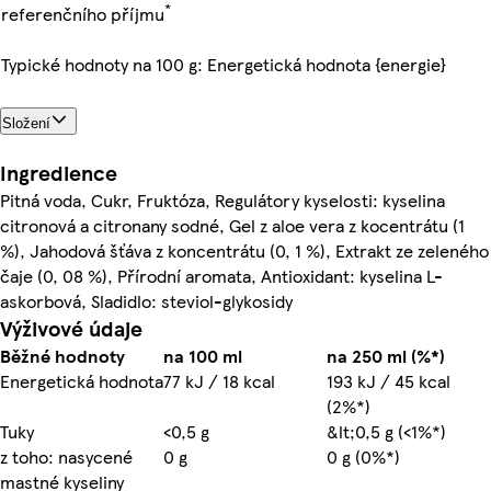
*
referenčního příjmu
Typické hodnoty na 100 g: Energetická hodnota {energie}
Složení
Ingredience
Pitná voda, Cukr, Fruktóza, Regulátory kyselosti: kyselina
citronová a citronany sodné, Gel z aloe vera z kocentrátu (1
%), Jahodová šťáva z koncentrátu (0, 1 %), Extrakt ze zeleného
čaje (0, 08 %), Přírodní aromata, Antioxidant: kyselina L-
askorbová, Sladidlo: steviol-glykosidy
Výživové údaje
Běžné hodnoty
na 100 ml
na 250 ml (%*)
Energetická hodnota
77 kJ / 18 kcal
193 kJ / 45 kcal
(2%*)
Tuky
<0,5 g
&lt;0,5 g (<1%*)
z toho: nasycené
0 g
0 g (0%*)
mastné kyseliny