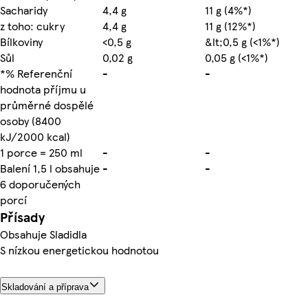
Sacharidy
4,4 g
11 g (4%*)
z toho: cukry
4,4 g
11 g (12%*)
Bílkoviny
<0,5 g
&lt;0,5 g (<1%*)
Sůl
0,02 g
0,05 g (<1%*)
*% Referenční
-
-
hodnota příjmu u
průměrné dospělé
osoby (8400
kJ/2000 kcal)
1 porce = 250 ml
-
-
Balení 1,5 l obsahuje
-
-
6 doporučených
porcí
Přísady
Obsahuje Sladidla
S nízkou energetickou hodnotou
Skladování a příprava