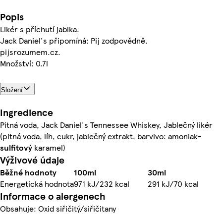
Popis
Likér s příchutí jablka.
Jack Daniel's připomíná: Pij zodpovědně.
pijsrozumem.cz.
Množství: 0.7l
Složení
Ingredience
Pitná voda, Jack Daniel's Tennessee Whiskey, Jablečný likér
(pitná voda, líh, cukr, jablečný extrakt, barvivo: amoniak-
sulfitový
karamel)
Výživové údaje
Běžné hodnoty
100ml
30ml
Energetická hodnota
971 kJ/232 kcal
291 kJ/70 kcal
Informace o alergenech
Obsahuje: Oxid siřičitý/siřičitany