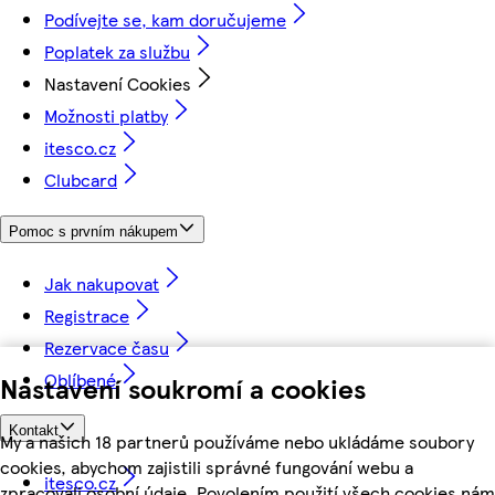
Podívejte se, kam doručujeme
Poplatek za službu
Nastavení Cookies
Možnosti platby
itesco.cz
Clubcard
Pomoc s prvním nákupem
Jak nakupovat
Registrace
Rezervace času
Oblíbené
Nastavení soukromí a cookies
Kontakt
My a našich 18 partnerů používáme nebo ukládáme soubory
cookies, abychom zajistili správné fungování webu a
itesco.cz
zpracovali osobní údaje. Povolením použití všech cookies nám