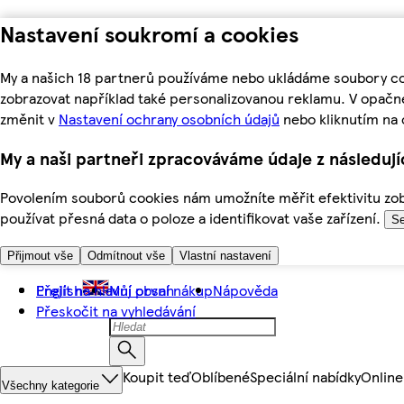
Nastavení soukromí a cookies
My a našich 18 partnerů používáme nebo ukládáme soubory coo
zobrazovat například také personalizovanou reklamu. V opačn
změnit v
Nastavení ochrany osobních údajů
nebo kliknutím na 
My a naši partneři zpracováváme údaje z následuj
Povolením souborů cookies nám umožníte měřit efektivitu zobr
používat přesná data o poloze a identifikovat vaše zařízení.
Se
Přijmout vše
Odmítnout vše
Vlastní nastavení
Přejít na hlavní obsah
English
Můj první nákup
Nápověda
Přeskočit na vyhledávání
Koupit teď
Oblíbené
Speciální nabídky
Online
Všechny kategorie