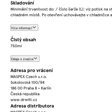
Skladování
Minimální trvanlivost do: / číslo šarže (L): viz potisk 
chladném místě. Po otevření uchovávejte v chladničce a
Více informací
Čistý obsah
750ml
Údaje o značce
Adresa pro vrácení
MASPEX Czech s.r.o.
Sokolovská 100/94
186 00 Praha 8 - Karlín
Česká republika
www.drwitt.cz
Adresa distributora
MASPEX Czech s.r.o.