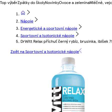
Top výběr
Zpátky do školy
Novinky
Ovoce a zelenina
Mléčné, vejc
Nápoje
Energetické a sportovní nápoje
Sportovní a Isotonické nápoje
DrWitt Relax příchuť černý rybíz, brusinka, ibišek 
Zpět na Sportovní a Isotonické nápoje