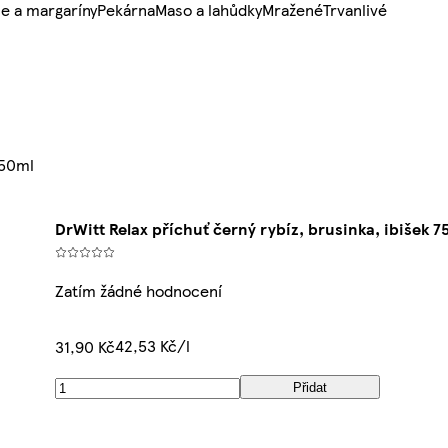
e a margaríny
Pekárna
Maso a lahůdky
Mražené
Trvanlivé
750ml
DrWitt Relax příchuť černý rybíz, brusinka, ibišek 7
Zatím žádné hodnocení
42,53 Kč/l
31,90 Kč
Přidat