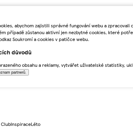
kies, abychom zajistili správné fungování webu a zpracovali 
ém případě zůstanou aktivní jen nezbytné cookies, které pot
odkaz Soukromí a cookies v patičce webu.
ících důvodů
azeného obsahu a reklamy, vytvářet uživatelské statistiky, uk
znam partnerů.
 Club
Inspirace
Léto