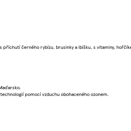
 příchutí černého rybízu, brusinky a ibišku, s vitaminy, hořč
 Maďarsko.
í technologií pomocí vzduchu obohaceného ozonem.