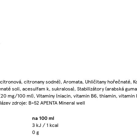
}
a citronová, citronany sodné), Aromata, Uhličitany hořečnaté, 
penaté soli, acesulfam k, sukralosa), Stabilizátory (arabská gum
(20 mg/100 ml), Vitaminy (niacin, vitamin B6, thiamin, vitamin 
*Název zdroje: B-52 APENTA Mineral well
na 100 ml
3 kJ / 1 kcal
0 g