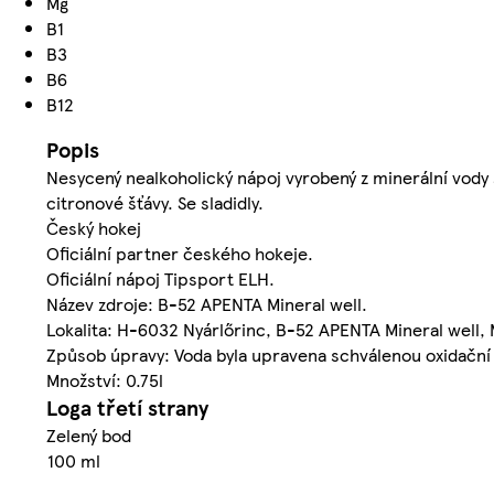
Mg
B1
B3
B6
B12
Popis
Nesycený nealkoholický nápoj vyrobený z minerální vody s
citronové šťávy. Se sladidly.
Český hokej
Oficiální partner českého hokeje.
Oficiální nápoj Tipsport ELH.
Název zdroje: B-52 APENTA Mineral well.
Lokalita: H-6032 Nyárlőrinc, B-52 APENTA Mineral well,
Způsob úpravy: Voda byla upravena schválenou oxidačn
Množství: 0.75l
Loga třetí strany
Zelený bod
100 ml