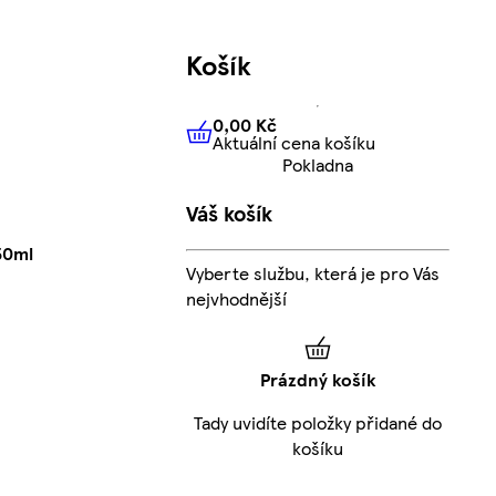
Košík
0,00 Kč
Aktuální cena košíku
0,00 Kč
Aktuální cena košíku
Pokladna
Váš košík
50ml
Vyberte službu, která je pro Vás
nejvhodnější
Prázdný košík
Tady uvidíte položky přidané do
košíku