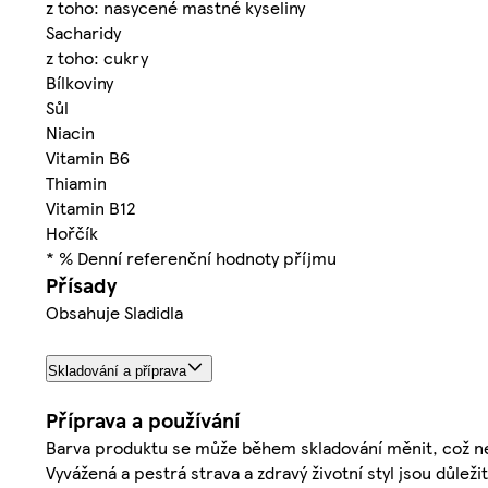
z toho: nasycené mastné kyseliny
Sacharidy
z toho: cukry
Bílkoviny
Sůl
Niacin
Vitamin B6
Thiamin
Vitamin B12
Hořčík
* % Denní referenční hodnoty příjmu
Přísady
Obsahuje Sladidla
Skladování a příprava
Příprava a používání
Barva produktu se může během skladování měnit, což neo
Vyvážená a pestrá strava a zdravý životní styl jsou důle