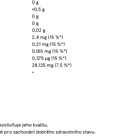
0 g
<0,5 g
0 g
0 g
0,02 g
2,4 mg (15 %*)
0,21 mg (15 %*)
0,165 mg (15 %*)
0,375 µg (15 %*)
28,125 mg (7,5 %*)
-
vlivňuje jeho kvalitu.
žité pro zachování dobrého zdravotního stavu.