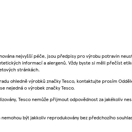
nována nejvyšší péče, jsou předpisy pro výrobu potravin neust
etetických informací a alergenů. Vždy byste si měli přečíst eti
etových stránkách.
 radu ohledně výrobků značky Tesco, kontaktujte prosím Odděl
se nejedná o výrobek značky Tesco.
ualizovány, Tesco nemůže přijmout odpovědnost za jakékoliv ne
a nemohou být jakkoliv reprodukovány bez předchozího souhla