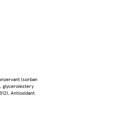
Konzervant (sorban
a, glycerolestery
B12), Antioxidant