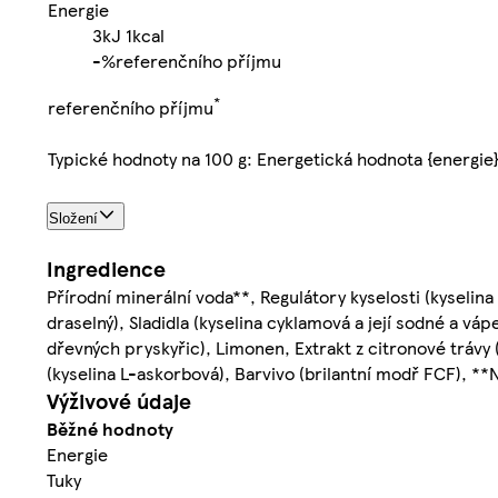
Energie
3kJ
1kcal
-%
referenčního příjmu
*
referenčního příjmu
Typické hodnoty na 100 g: Energetická hodnota {energie
Složení
Ingredience
Přírodní minerální voda**, Regulátory kyselosti (kyselin
draselný), Sladidla (kyselina cyklamová a její sodné a vá
dřevných pryskyřic), Limonen, Extrakt z citronové trávy 
(kyselina L-askorbová), Barvivo (brilantní modř FCF), *
Výživové údaje
Běžné hodnoty
Energie
Tuky