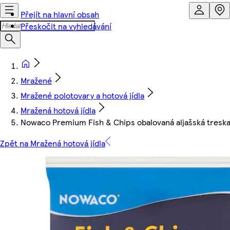
Přejít na hlavní obsah
Přeskočit na vyhledávání
Mražené
Mražené polotovary a hotová jídla
Mražená hotová jídla
Nowaco Premium Fish & Chips obalovaná aljašská treska
Zpět na Mražená hotová jídla