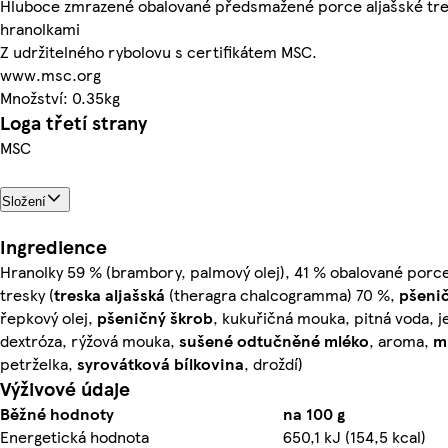
Hluboce zmrazené obalované předsmažené porce aljašské tre
hranolkami
Z udržitelného rybolovu s certifikátem MSC.
www.msc.org
Množství: 0.35kg
Loga třetí strany
MSC
Složení
Ingredience
Hranolky 59 % (brambory, palmový olej), 41 % obalované porce
tresky (
treska
aljašská
(theragra chalcogramma) 70 %,
pšeni
řepkový olej,
pšeničný
škrob
, kukuřičná mouka, pitná voda, je
dextróza, rýžová mouka,
sušené odtučněné
mléko
, aroma,
m
petrželka,
syrovátková
bílkovina
, droždí)
Výživové údaje
Běžné hodnoty
na 100 g
Energetická hodnota
650,1 kJ (154,5 kcal)