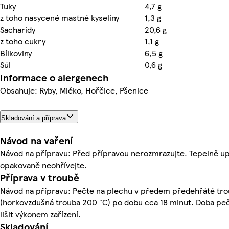
Tuky
4,7 g
z toho nasycené mastné kyseliny
1,3 g
Sacharidy
20,6 g
z toho cukry
1,1 g
Bílkoviny
6,5 g
Sůl
0,6 g
Informace o alergenech
Obsahuje: Ryby, Mléko, Hořčice, Pšenice
Skladování a příprava
Návod na vaření
Návod na přípravu: Před přípravou nerozmrazujte. Tepelně u
opakovaně neohřívejte.
Příprava v troubě
Návod na přípravu: Pečte na plechu v předem předehřáté tro
(horkovzdušná trouba 200 °C) po dobu cca 18 minut. Doba pe
lišit výkonem zařízení.
Skladování