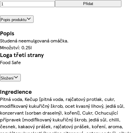
Přidat
Popis produktu
Popis
Studená neemulgovaná omáčka.
Množství: 0.25l
Loga třetí strany
Food Safe
Složení
Ingredience
Pitná voda, Kečup [pitná voda, rajčatový protlak, cukr,
modifikovaný kukuřičný škrob, ocet kvasný lihový, jedlá sůl,
konzervant (sorban draselný), koření], Cukr, Ochucující
přípravek [modifikovaný kukuřičný škrob, jedlá sůl, chilli,
česnek, kakaový prášek, rajčatový prášek, koření, aroma,