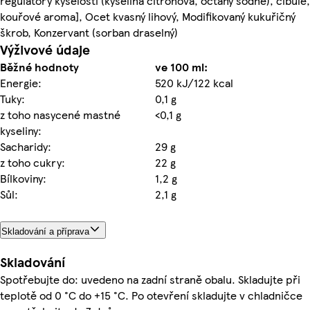
regulátory kyselosti (kyselina citronová, octany sodné), cibule,
kouřové aroma], Ocet kvasný lihový, Modifikovaný kukuřičný
škrob, Konzervant (sorban draselný)
Výživové údaje
Běžné hodnoty
ve 100 ml:
Energie:
520 kJ/122 kcal
Tuky:
0,1 g
z toho nasycené mastné
<0,1 g
kyseliny:
Sacharidy:
29 g
z toho cukry:
22 g
Bílkoviny:
1,2 g
Sůl:
2,1 g
Skladování a příprava
Skladování
Spotřebujte do: uvedeno na zadní straně obalu. Skladujte při
teplotě od 0 °C do +15 °C. Po otevření skladujte v chladničce