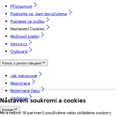
Přístupnost
Podívejte se, kam doručujeme
Poplatek za službu
Nastavení Cookies
Možnosti platby
itesco.cz
Clubcard
Pomoc s prvním nákupem
Jak nakupovat
Registrace
Rezervace času
Oblíbené
Nastavení soukromí a cookies
Kontakt
My a našich 18 partnerů používáme nebo ukládáme soubory