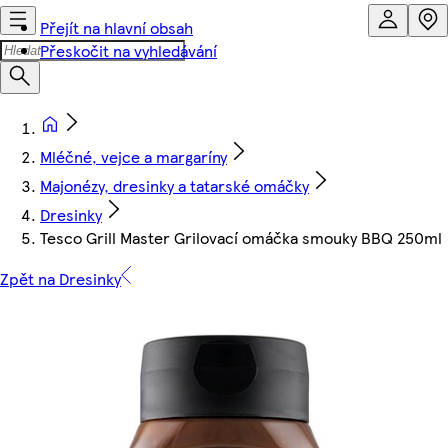
Přejít na hlavní obsah
Přeskočit na vyhledávání
Mléčné, vejce a margaríny
Majonézy, dresinky a tatarské omáčky
Dresinky
Tesco Grill Master Grilovací omáčka smouky BBQ 250ml
Zpět na Dresinky