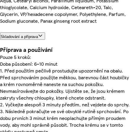
Aqua, Cetearyl alcohol, Paraffinum liquidum, Potassium
thioglycolate, Calcium hydroxide, Ceteareth-20, Talc,
Glycerin, VP/hexadecene copolymer, Polyethylene, Parfum,
Sodium gluconate, Panax ginseng root extract
Skladování a příprava
Příprava a používání
Pouze 5 kroků:
Doba působení: 6-10 minut
1. Před použitím pečlivě prostudujte upozornění na obalu.
Před sprchováním použijte měkkou, barevnou část houbičky
a krém rovnoměrně naneste na suchou pokožku.
Nevmasírovávejte do pokožky. Ujistěte se, že jsou krémem
zakryty všechny chloupky, které chcete odstranit.
2. Vyčkejte alespoň 3 minuty předtím, než vejdete do sprchy.
3. Následně pokračujte ve své obvyklé rutině sprchování. Po
dobu prvních 3 minut krém neoplachujte přímým proudem
vody, aby mohl správně působit. Trocha krému se v tomto
stádiu postupně smyje.