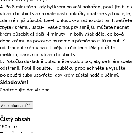
4. Po 6 minutách, kdy byl krém na vaší pokožce, použijte bílou
stranu houbičky a na malé části pokožky opatrně vyzkoušejte,
zda krém již působí. Lze-li chloupky snadno odstranit, setřete
zbytek krému. Jsou-li vaše chloupky silnější, můžete nechat
krém působit až další 4 minuty - nikoliv však déle, celková
doba krému na pokožce by neměla přesáhnout 10 minut. K
odstranění krému na citlivějších částech těla použijte
měkkou, barevnou stranu houbičky.
5. Pokožku důkladně opláchněte vodou tak, aby se krém zcela
odstranil. Poté ji osušte. Houbičku propláchněte a vysušte,
po použití tubu uzavřete, aby krém zůstal nadále účinný.
Skladování
Spotřebujte do: viz obal.
Více informací
Čistý obsah
150ml ℮