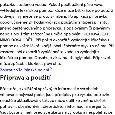
pokožku studenou vodou. Pokud pocit pálení přetrvává,
vyhledejte lékařskou pomoc. Kůže muže být krátce po použití
citlivější, vyhněte se proto škrábání. Po aplikaci přípravku
doporučujeme 24 hodin vyčkat s použitím antiperspirantu,
jiného parfémovaného přípravku, s opalováním či plaváním
nebo s použitím zařízení na umělé opalování. UCHOVÁVEJTE
MIMO DOSAH DĚTÍ. Při požití okamžitě vyhledejte lékařskou
pomoc a ukažte lékaři vnější obal. Zabraňte styku s očima. Při
zasažení očí okamžitě vypláchněte vodou a vyhledejte
lékařskou pomoc. Obsahuje žíravinu, thioglykolát. Přípravek
může způsobit kluzkost povrchu.
Zobrazit vše Pánské holení
Příprava a použití
Přestože je zajištění správných informací o výrobcích
věnována nejvyšší péče, jsou předpisy pro výrobu potravin
neustále aktualizovány tak, že může dojít ke změně složek
potravin, obsahu živin, dietetických informací a alergenů.
Vždy byste si měli přečíst etiketu na výrobku a nespoléhat se