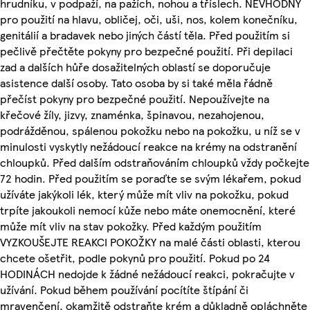
hrudníku, v podpaží, na pažích, nohou a tříslech. NEVHODNÝ
pro použití na hlavu, obličej, oči, uši, nos, kolem konečníku,
genitálií a bradavek nebo jiných částí těla. Před použitím si
pečlivě přečtěte pokyny pro bezpečné použití. Při depilaci
zad a dalších hůře dosažitelných oblastí se doporučuje
asistence další osoby. Tato osoba by si také měla řádně
přečíst pokyny pro bezpečné použití. Nepoužívejte na
křečové žíly, jizvy, znaménka, špinavou, nezahojenou,
podrážděnou, spálenou pokožku nebo na pokožku, u níž se v
minulosti vyskytly nežádoucí reakce na krémy na odstranění
chloupků. Před dalším odstraňováním chloupků vždy počkejte
72 hodin. Před použitím se poraďte se svým lékařem, pokud
užíváte jakýkoli lék, který může mít vliv na pokožku, pokud
trpíte jakoukoli nemocí kůže nebo máte onemocnění, které
může mít vliv na stav pokožky. Před každým použitím
VYZKOUŠEJTE REAKCI POKOŽKY na malé části oblasti, kterou
chcete ošetřit, podle pokynů pro použití. Pokud po 24
HODINÁCH nedojde k žádné nežádoucí reakci, pokračujte v
užívání. Pokud během používání pocítíte štípání či
mravenčení, okamžitě odstraňte krém a důkladně opláchněte