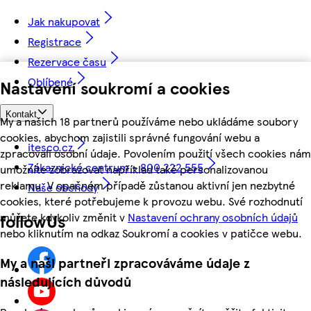
Jak nakupovat
Registrace
Rezervace času
Oblíbené
Nastavení soukromí a cookies
Kontakt
My a našich 18 partnerů používáme nebo ukládáme soubory
cookies, abychom zajistili správné fungování webu a
itesco.cz
zpracovali osobní údaje. Povolením použití všech cookies nám
Zákaznické centrum - 800 222 555
umožníte zobrazovat například také personalizovanou
reklamu. V opačném případě zůstanou aktivní jen nezbytné
Naše obchody
cookies, které potřebujeme k provozu webu. Své rozhodnutí
můžete kdykoliv změnit v
Nastavení ochrany osobních údajů
followUs
nebo kliknutím na odkaz Soukromí a cookies v patičce webu.
My a naši partneři zpracováváme údaje z
následujících důvodů