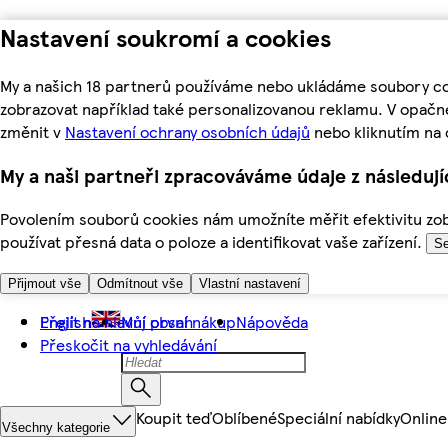
Nastavení soukromí a cookies
My a našich 18 partnerů používáme nebo ukládáme soubory coo
zobrazovat například také personalizovanou reklamu. V opačn
změnit v
Nastavení ochrany osobních údajů
nebo kliknutím na 
My a naši partneři zpracováváme údaje z následuj
Povolením souborů cookies nám umožníte měřit efektivitu zobr
používat přesná data o poloze a identifikovat vaše zařízení.
Se
Přijmout vše
Odmítnout vše
Vlastní nastavení
Přejít na hlavní obsah
English
Můj první nákup
Nápověda
Přeskočit na vyhledávání
Koupit teď
Oblíbené
Speciální nabídky
Online
Všechny kategorie