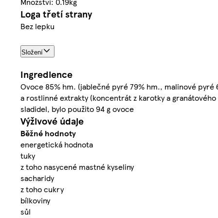
Množství: 0.19kg
Loga třetí strany
Bez lepku
Složení
Ingredience
Ovoce 85% hm. (jablečné pyré 79% hm., malinové pyré 6% 
a rostlinné extrakty (koncentrát z karotky a granátového 
sladidel, bylo použito 94 g ovoce
Výživové údaje
Běžné hodnoty
energetická hodnota
tuky
z toho nasycené mastné kyseliny
sacharidy
z toho cukry
bílkoviny
sůl