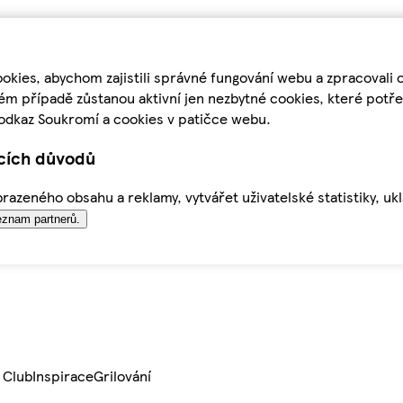
kies, abychom zajistili správné fungování webu a zpracovali 
ém případě zůstanou aktivní jen nezbytné cookies, které pot
odkaz Soukromí a cookies v patičce webu.
ících důvodů
azeného obsahu a reklamy, vytvářet uživatelské statistiky, uk
znam partnerů.
 Club
Inspirace
Grilování