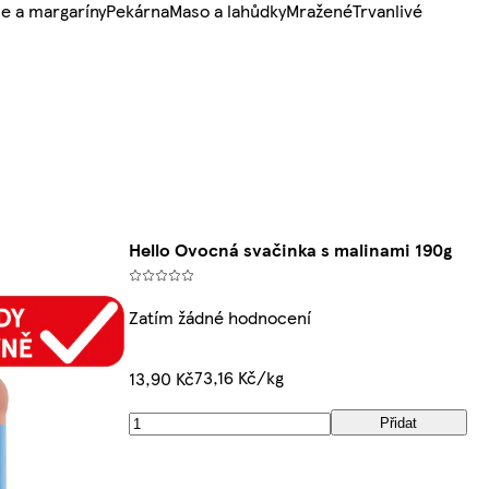
e a margaríny
Pekárna
Maso a lahůdky
Mražené
Trvanlivé
Hello Ovocná svačinka s malinami 190g
Zatím žádné hodnocení
73,16 Kč/kg
13,90 Kč
Přidat