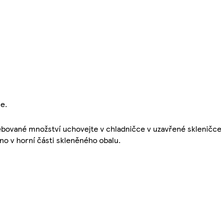
e.
ebované množství uchovejte v chladničce v uzavřené skleničce
no v horní části skleněného obalu.