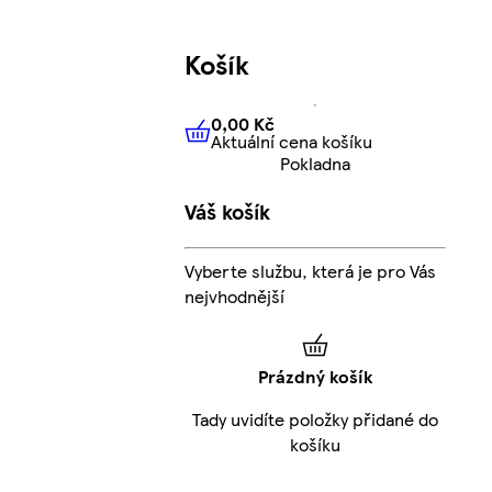
Košík
0,00 Kč
Aktuální cena košíku
0,00 Kč
Aktuální cena košíku
Pokladna
Váš košík
Vyberte službu, která je pro Vás
nejvhodnější
Prázdný košík
Tady uvidíte položky přidané do
košíku