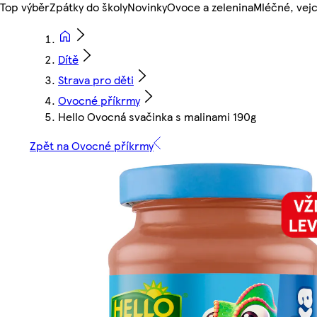
Top výběr
Zpátky do školy
Novinky
Ovoce a zelenina
Mléčné, vejc
Dítě
Strava pro děti
Ovocné příkrmy
Hello Ovocná svačinka s malinami 190g
Zpět na Ovocné příkrmy