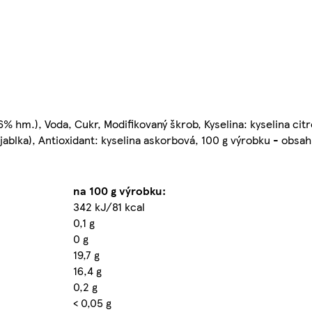
hm.), Voda, Cukr, Modifikovaný škrob, Kyselina: kyselina cit
jablka), Antioxidant: kyselina askorbová, 100 g výrobku - obsah
na 100 g výrobku:
342 kJ/81 kcal
0,1 g
0 g
19,7 g
16,4 g
0,2 g
< 0,05 g