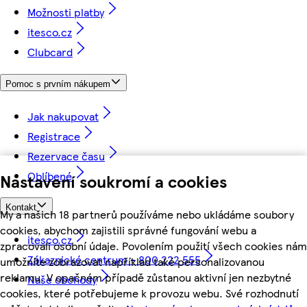
Možnosti platby
itesco.cz
Clubcard
Pomoc s prvním nákupem
Jak nakupovat
Registrace
Rezervace času
Oblíbené
Nastavení soukromí a cookies
Kontakt
My a našich 18 partnerů používáme nebo ukládáme soubory
cookies, abychom zajistili správné fungování webu a
itesco.cz
zpracovali osobní údaje. Povolením použití všech cookies nám
Zákaznické centrum - 800 222 555
umožníte zobrazovat například také personalizovanou
reklamu. V opačném případě zůstanou aktivní jen nezbytné
Naše obchody
cookies, které potřebujeme k provozu webu. Své rozhodnutí