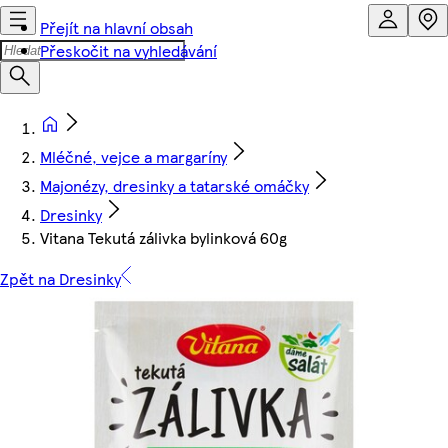
Přejít na hlavní obsah
Přeskočit na vyhledávání
Mléčné, vejce a margaríny
Majonézy, dresinky a tatarské omáčky
Dresinky
Vitana Tekutá zálivka bylinková 60g
Zpět na Dresinky