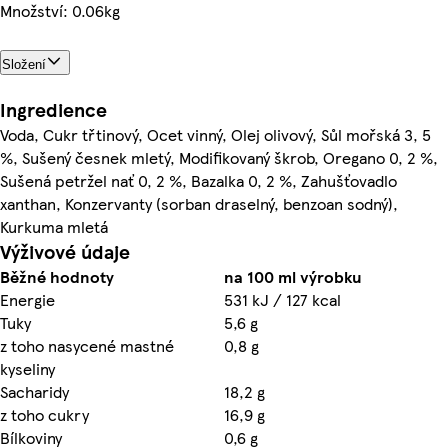
Množství: 0.06kg
Složení
Ingredience
Voda, Cukr třtinový, Ocet vinný, Olej olivový, Sůl mořská 3, 5
%, Sušený česnek mletý, Modifikovaný škrob, Oregano 0, 2 %,
Sušená petržel nať 0, 2 %, Bazalka 0, 2 %, Zahušťovadlo
xanthan, Konzervanty (sorban draselný, benzoan sodný),
Kurkuma mletá
Výživové údaje
Běžné hodnoty
na 100 ml výrobku
Energie
531 kJ / 127 kcal
Tuky
5,6 g
z toho nasycené mastné
0,8 g
kyseliny
Sacharidy
18,2 g
z toho cukry
16,9 g
Bílkoviny
0,6 g