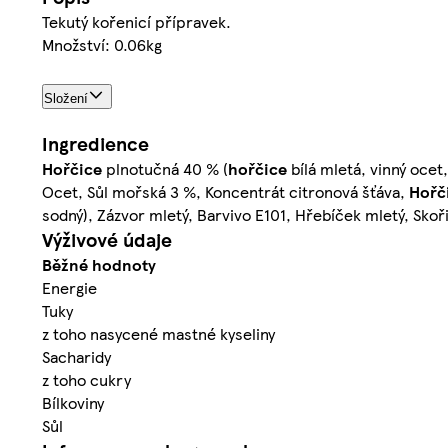
Tekutý kořenicí přípravek.
Množství: 0.06kg
Složení
Ingredience
Hořčice
plnotučná 40 % (
hořčice
bílá mletá, vinný ocet
Ocet, Sůl mořská 3 %, Koncentrát citronová šťáva,
Hořč
sodný), Zázvor mletý, Barvivo E101, Hřebíček mletý, Skoř
Výživové údaje
Běžné hodnoty
Energie
Tuky
z toho nasycené mastné kyseliny
Sacharidy
z toho cukry
Bílkoviny
Sůl