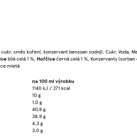
, cukr, směs koření, konzervant benzoan sodný), Cukr, Voda, Me
ice
bílá celá 1 %,
Hořčice
černá celá 1 %, Konzervanty (sorban 
ice mletá
na 100 ml výrobku
1140 kJ / 271 kcal
10 g
1,0 g
40,8 g
38,9 g
4,3 g
3,0 g