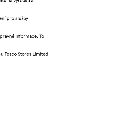
ketu na výrobku a
ení pro služby
správné informace. To
su Tesco Stores Limited