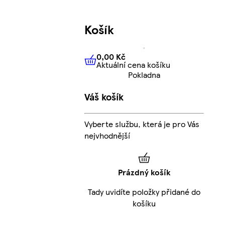
Košík
0,00 Kč
Aktuální cena košíku
0,00 Kč
Aktuální cena košíku
Pokladna
Váš košík
Vyberte službu, která je pro Vás
nejvhodnější
Prázdný košík
Tady uvidíte položky přidané do
košíku