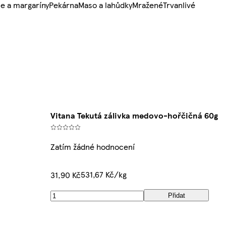
e a margaríny
Pekárna
Maso a lahůdky
Mražené
Trvanlivé
Vitana Tekutá zálivka medovo-hořčičná 60g
Zatím žádné hodnocení
531,67 Kč/kg
31,90 Kč
Přidat