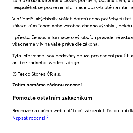
že může dojít ke změně složek potravin, obsahu živin, di
nespoléhat se pouze na informace poskytnuté na intern
V případě jakýchkoliv Vašich dotazů nebo potřeby získat
zákazníkům Tesco nebo výrobce daného výrobku, pokdu 
I přesto, že jsou informace o výrobcích pravidelně akt
však nemá vliv na Vaše práva dle zákona.
Tyto informace jsou podávány pouze pro osobní použití 
ani bez řádného uvedení zdroje.
© Tesco Stores ČR a.s.
Zatím nemáme žádnou recenzi
Pomozte ostatním zákazníkům
Recenze na našem webu píší naši zákazníci. Tesco publ
Napsat recenzi