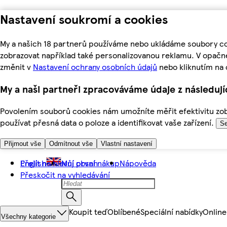
Nastavení soukromí a cookies
My a našich 18 partnerů používáme nebo ukládáme soubory coo
zobrazovat například také personalizovanou reklamu. V opačn
změnit v
Nastavení ochrany osobních údajů
nebo kliknutím na 
My a naši partneři zpracováváme údaje z následuj
Povolením souborů cookies nám umožníte měřit efektivitu zobr
používat přesná data o poloze a identifikovat vaše zařízení.
Se
Přijmout vše
Odmítnout vše
Vlastní nastavení
Přejít na hlavní obsah
English
Můj první nákup
Nápověda
Přeskočit na vyhledávání
Koupit teď
Oblíbené
Speciální nabídky
Online
Všechny kategorie