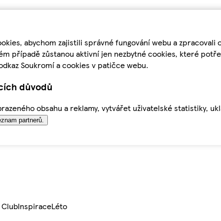
kies, abychom zajistili správné fungování webu a zpracovali 
ém případě zůstanou aktivní jen nezbytné cookies, které pot
odkaz Soukromí a cookies v patičce webu.
ících důvodů
azeného obsahu a reklamy, vytvářet uživatelské statistiky, uk
znam partnerů.
 Club
Inspirace
Léto