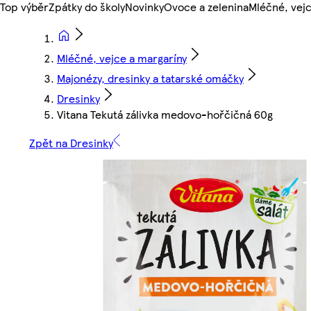
Top výběr
Zpátky do školy
Novinky
Ovoce a zelenina
Mléčné, vejc
Mléčné, vejce a margaríny
Majonézy, dresinky a tatarské omáčky
Dresinky
Vitana Tekutá zálivka medovo-hořčičná 60g
Zpět na Dresinky