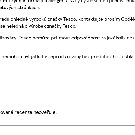
etetických informací a alergenů. Vždy byste si měli přečíst eti
etových stránkách.
 radu ohledně výrobků značky Tesco, kontaktujte prosím Odděl
se nejedná o výrobek značky Tesco.
ualizovány, Tesco nemůže přijmout odpovědnost za jakékoliv ne
a nemohou být jakkoliv reprodukovány bez předchozího souhla
ikované recenze neověřuje.